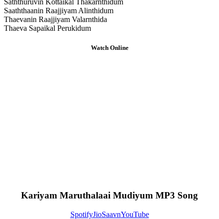
Saththuruvin Kottaikal Thakarnthidum
Saaththaanin Raajjiyam Alinthidum
Thaevanin Raajjiyam Valarnthida
Thaeva Sapaikal Perukidum
Watch Online
Kariyam Maruthalaai Mudiyum MP3 Song
Spotify
JioSaavn
YouTube