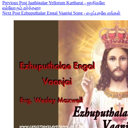
Previous
Post
Jaathigalae Yellorum Kartharai - ஜாதிகளே
எல்லோரும் கர்த்தரை
Next
Post
Ezhuputhalae Engal Vaanjai Song - எழுப்புதலே எங்கள்