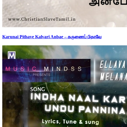
Karunai Pithave Kalvari Anbae – கருணைப் பிதாவே