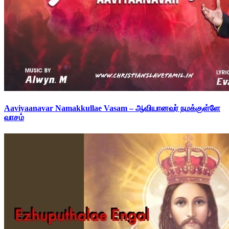
Aaviyaanavar Namakkullae Vasam – ஆவியானவர் நமக்குள்ளே
வாசம்