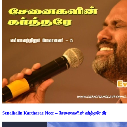
Senaikalin Kartharae Neer – சேனைகளின் கர்த்தரே நீர்