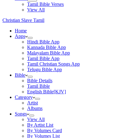
Tamil Bible Verses
View All
Christian Slave Tamil
Home
Apps
Hindi Bible App
Kannada Bible App
Malayalam Bible App
Tamil Bible App
Tamil Christian Songs App
Telugu Bible App
Bible
Bible Details
Tamil Bible
English Bible[KJV]
Category
Artist
Albums
Songs
View All
By Artist List
By Volumes Card
By Volumes List