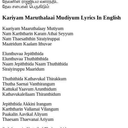
தேவனின் ராஜ்ஜியம் வளர்ந்திட
தேவ சபைகள் பெருகிடும்
Kariyam Maruthalaai Mudiyum Lyrics In English
Kaariyam Maaruthalaay Mutiyum
Nam Karththarin Karam Athai Seyyum
Nam Thaesaththin Siraiyiruppai
Maatridum Kaalam Ithuvae
Elunthuvaa Jepiththida
Elunthuvaa Thuthiththida
Naam Jepiththida Naam Thuthithida
Siraiyiruppu Maaridum
Thuthithida Kathavukal Thirakkum
Thutha Saenai Vanthirangum
Kattukal Yaavum Arunthidum
Kathavukalellaam Thiranthidum
Jepiththida Akkini Irangum
Karththarin Vallamai Vilangum
Paakalin Aavikal Aliyum
Thaesam Thaevanai Ariyum