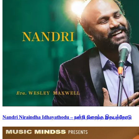
Nandri Niraindha Idhayathodu – நன்றி நிறைந்த இதயத்தோடு