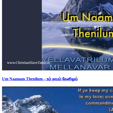
Um Naamam Thenilum – உம் நாமம் தேனிலும்