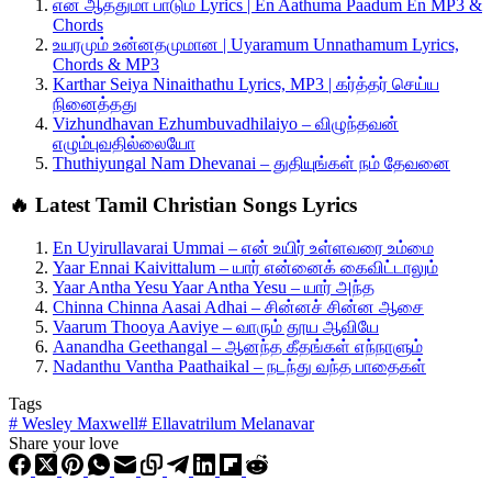
என் ஆத்துமா பாடும் Lyrics | En Aathuma Paadum En MP3 &
Chords
உயரமும் உன்னதமுமான | Uyaramum Unnathamum Lyrics,
Chords & MP3
Karthar Seiya Ninaithathu Lyrics, MP3 | கர்த்தர் செய்ய
நினைத்தது
Vizhundhavan Ezhumbuvadhilaiyo – விழுந்தவன்
எழும்புவதில்லையோ
Thuthiyungal Nam Dhevanai – துதியுங்கள் நம் தேவனை
🔥 Latest Tamil Christian Songs Lyrics
En Uyirullavarai Ummai – என் உயிர் உள்ளவரை உம்மை
Yaar Ennai Kaivittalum – யார் என்னைக் கைவிட்டாலும்
Yaar Antha Yesu Yaar Antha Yesu – யார் அந்த
Chinna Chinna Aasai Adhai – சின்னச் சின்ன ஆசை
Vaarum Thooya Aaviye – வாரும் தூய ஆவியே
Aanandha Geethangal – ஆனந்த கீதங்கள் எந்நாளும்
Nadanthu Vantha Paathaikal – நடந்து வந்த பாதைகள்
Tags
#
Wesley Maxwell
#
Ellavatrilum Melanavar
Share your love