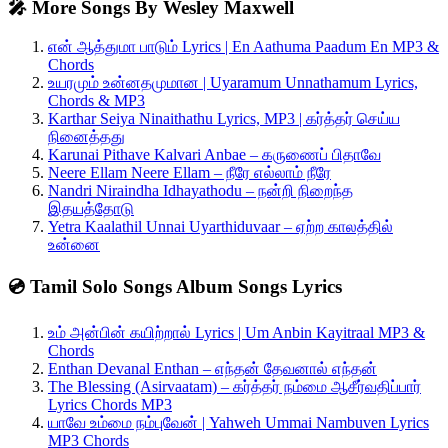
🎤 More Songs By Wesley Maxwell
என் ஆத்துமா பாடும் Lyrics | En Aathuma Paadum En MP3 &
Chords
உயரமும் உன்னதமுமான | Uyaramum Unnathamum Lyrics,
Chords & MP3
Karthar Seiya Ninaithathu Lyrics, MP3 | கர்த்தர் செய்ய
நினைத்தது
Karunai Pithave Kalvari Anbae – கருணைப் பிதாவே
Neere Ellam Neere Ellam – நீரே எல்லாம் நீரே
Nandri Niraindha Idhayathodu – நன்றி நிறைந்த
இதயத்தோடு
Yetra Kaalathil Unnai Uyarthiduvaar – ஏற்ற காலத்தில்
உன்னை
💿 Tamil Solo Songs Album Songs Lyrics
உம் அன்பின் கயிற்றால் Lyrics | Um Anbin Kayitraal MP3 &
Chords
Enthan Devanal Enthan – எந்தன் தேவனால் எந்தன்
The Blessing (Asirvaatam) – கர்த்தர் நம்மை ஆசீர்வதிப்பார்
Lyrics Chords MP3
யாவே உம்மை நம்புவேன் | Yahweh Ummai Nambuven Lyrics
MP3 Chords