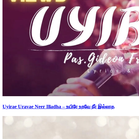
Uyirae Uravae Neer Illadha – உயிரே உறவே நீர் இல்லாத