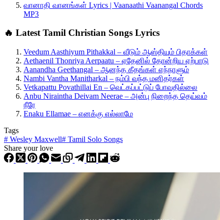
வானாதி வானங்கள் Lyrics | Vaanaathi Vaanangal Chords
MP3
🔥 Latest Tamil Christian Songs Lyrics
Veedum Aasthiyum Pithakkal – வீடும் ஆஸ்தியும் பிதாக்கள்
Aethaenil Thonriya Aerpaatu – ஏதேனில் தோன்றிய ஏற்பாடு
Aanandha Geethangal – ஆனந்த கீதங்கள் எந்நாளும்
Nambi Vantha Manitharkal – நம்பி வந்த மனிதர்கள்
Vetkapattu Povathillai En – வெட்கப்பட்டுப் போவதில்லை
Anbu Niraintha Deivam Neerae – அன்பு நிறைந்த தெய்வம்
நீரே
Enaku Ellamae – எனக்கு எல்லாமே
Tags
#
Wesley Maxwell
#
Tamil Solo Songs
Share your love