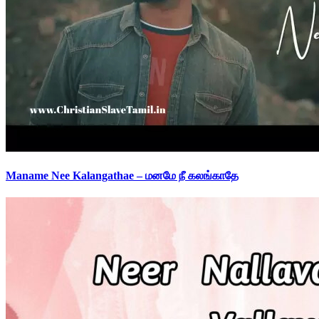
Maname Nee Kalangathae – மனமே நீ கலங்காதே