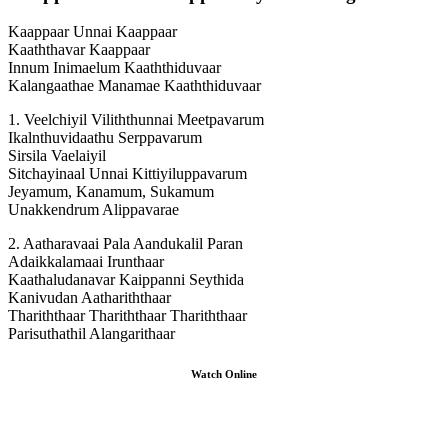
Kaappaar Unnai Kaappaar
Kaaththavar Kaappaar
Innum Inimaelum Kaaththiduvaar
Kalangaathae Manamae Kaaththiduvaar
1. Veelchiyil Viliththunnai Meetpavarum
Ikalnthuvidaathu Serppavarum
Sirsila Vaelaiyil
Sitchayinaal Unnai Kittiyiluppavarum
Jeyamum, Kanamum, Sukamum
Unakkendrum Alippavarae
2. Aatharavaai Pala Aandukalil Paran
Adaikkalamaai Irunthaar
Kaathaludanavar Kaippanni Seythida
Kanivudan Aathariththaar
Thariththaar Thariththaar Thariththaar
Parisuthathil Alangarithaar
Watch Online