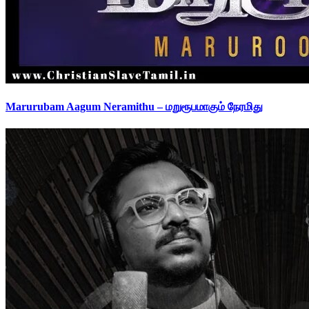
Marurubam Aagum Neramithu – மறுரூபமாகும் நேரமிது