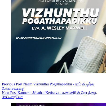
Previous
Post
Naam Vizhunthu Pogathapadiku - நாம் விழுந்து
போகாதபடிக்கு
Next
Post
Kannerin Jebathai Ketiraiya - கண்ணீரின் ஜெபத்தை
கேட்டீரைய்யா