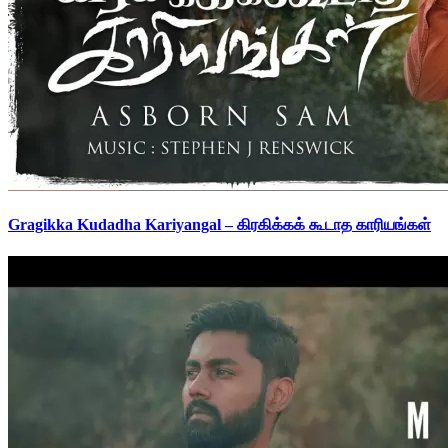
Gragikka Kudadha Kariyangal – கிரகிக்கக் கூடாத காரியங்கள்