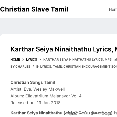
Skip
Christian Slave Tamil
Ho
to
content
Karthar Seiya Ninaithathu Lyrics, M
HOME
LYRICS
KARTHAR SEIYA NINAITHATHU LYRICS, MP3 | கர்த்
BY
CHARLES
IN
LYRICS
,
TAMIL CHRISTIAN ENCOURAGEMENT SO
Christian Songs Tamil
Artist: Eva. Wesley Maxwell
Album: Ellavatrilum Melanavar Vol 4
Released on: 19 Jan 2018
Karthar Seiya Ninaithathu (கர்த்தர் செய்ய நினைத்தது)
is