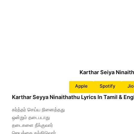
Karthar Seiya Ninai
Apple
Spotify
Ji
Karthar Seyya Ninaithathu Lyrics In Tamil & Eng
கர்த்தர் செய்ய நினைத்தது
ஒன்றும் தடைபடாது
தடைகளை நீக்குவார்
ஜெயத்தை தந்திடுவார்