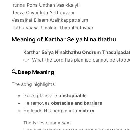
Irundu Pona Unthan Vaalkkaiyil
Jeeva Oliyai Intu Aettiduvaar
Vaasalkal Ellaam Ataikkappattalum
Puthu Vaasal Unakku Thiranthiduvaar
Meaning of Karthar Seiya Ninaithathu
Karthar Seiya Ninaithathu Ondrum Thadaipada
👉 “What the Lord has planned cannot be stopp
🔍 Deep Meaning
The song highlights:
God’s plans are
unstoppable
He removes
obstacles and barriers
He leads His people into
victory
The lyrics clearly say: