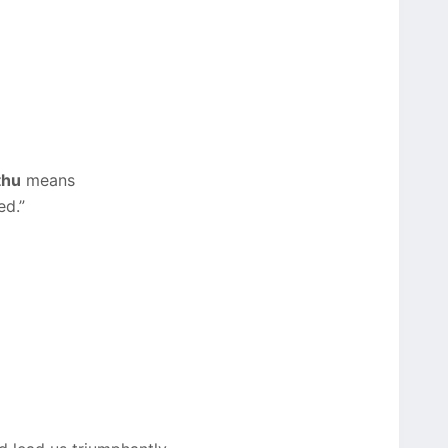
thu
means
ed.”