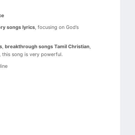
ce
ory songs lyrics
, focusing on God’s
s
,
breakthrough songs Tamil Christian
,
, this song is very powerful.
line