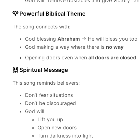
God will “remove obstacles and give victory” an
💡 Powerful Biblical Theme
The song connects with:
God blessing
Abraham
→ He will bless you too
God making a way where there is
no way
Opening doors even when
all doors are closed
🙌 Spiritual Message
This song reminds believers:
Don’t fear situations
Don’t be discouraged
God will:
Lift you up
Open new doors
Turn darkness into light