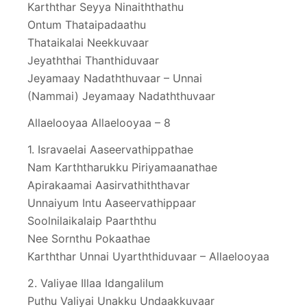
Karththar Seyya Ninaiththathu
Ontum Thataipadaathu
Thataikalai Neekkuvaar
Jeyaththai Thanthiduvaar
Jeyamaay Nadaththuvaar – Unnai
(Nammai) Jeyamaay Nadaththuvaar
Allaelooyaa Allaelooyaa – 8
1. Isravaelai Aaseervathippathae
Nam Karththarukku Piriyamaanathae
Apirakaamai Aasirvathiththavar
Unnaiyum Intu Aaseervathippaar
Soolnilaikalaip Paarththu
Nee Sornthu Pokaathae
Karththar Unnai Uyarththiduvaar – Allaelooyaa
2. Valiyae Illaa Idangalilum
Puthu Valiyai Unakku Undaakkuvaar