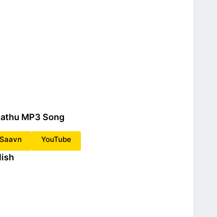
thathu MP3 Song
oSaavn
YouTube
lish