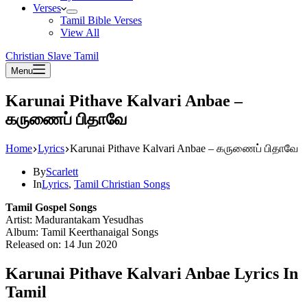
Verses
Tamil Bible Verses
View All
Christian Slave Tamil
Menu
Karunai Pithave Kalvari Anbae –
கருணைப் பிதாவே
Home
Lyrics
Karunai Pithave Kalvari Anbae – கருணைப் பிதாவே
By
Scarlett
In
Lyrics
,
Tamil Christian Songs
Tamil Gospel Songs
Artist: Madurantakam Yesudhas
Album: Tamil Keerthanaigal Songs
Released on: 14 Jun 2020
Karunai Pithave Kalvari Anbae Lyrics In
Tamil