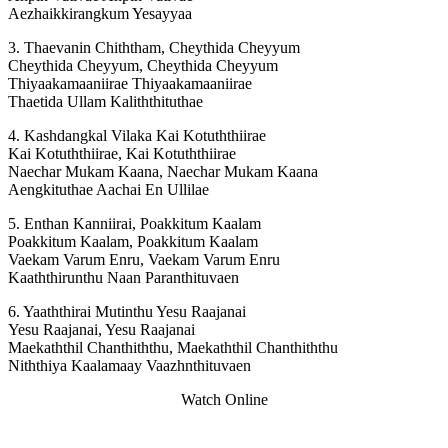
Aezhaikkirangkum Yesayyaa
3. Thaevanin Chiththam, Cheythida Cheyyum
Cheythida Cheyyum, Cheythida Cheyyum
Thiyaakamaaniirae Thiyaakamaaniirae
Thaetida Ullam Kaliththituthae
4. Kashdangkal Vilaka Kai Kotuththiirae
Kai Kotuththiirae, Kai Kotuththiirae
Naechar Mukam Kaana, Naechar Mukam Kaana
Aengkituthae Aachai En Ullilae
5. Enthan Kanniirai, Poakkitum Kaalam
Poakkitum Kaalam, Poakkitum Kaalam
Vaekam Varum Enru, Vaekam Varum Enru
Kaaththirunthu Naan Paranthituvaen
6. Yaaththirai Mutinthu Yesu Raajanai
Yesu Raajanai, Yesu Raajanai
Maekaththil Chanthiththu, Maekaththil Chanthiththu
Niththiya Kaalamaay Vaazhnthituvaen
Watch Online