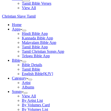
Tamil Bible Verses
View All
Christian Slave Tamil
Home
Apps
Hindi Bible App
Kannada Bible App
Malayalam Bible App
Tamil Bible App
Tamil Christian Songs App
Telugu Bible App
Bible
Bible Details
Tamil Bible
English Bible[KJV]
Category
Artist
Albums
Songs
View All
By Artist List
By Volumes Card
By Volumes List