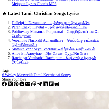
Meippen Lyrics Chords MP3
🔥 Latest Tamil Christian Songs Lyrics
Hallelujah Devanukae – அல்லேலூயா தேவனுக்கே
Paran Enaku Illavital – பரன் எனக்கில்லாவிட்டால்
Potrituvaay Manamae Porparanai – போற்றிடுவாய் மனமே
பொற்பரனை
Vepamigu Naatkalil Achamillaiye – வெப்பமிகு நாட்களில்
அச்சமில்லையே
Sinthika Varir Seyal Veerarae – சிந்திக்க வாரீர் செயல்
Anbe En Aaruyirae – அன்பே என் ஆருயிரே நேசர்
Ratchagar Vanthathal Ratchipum – இரட்சகர் வந்ததால்
இரட்சிப்பும்
Tags
#
Wesley Maxwell
#
Tamil Keerthanai Songs
Share your love