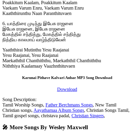
Poakkitum Kaalam, Poakkitum Kaalam
Vaekam Varum Enru, Vaekam Varum Enru
Kaaththirunthu Naan Paranthituvaen
6. யாத்திரை முடிந்து இயேசு ராஜனை
இயேசு ராஜனை, இயேசு ராஜனை
மேகத்தில் சந்தித்து, மேகத்தில் சந்தித்து
நித்திய காலமாய் வாழ்ந்திடுவேன்
Yaaththirai Mutinthu Yesu Raajanai
Yesu Raajanai, Yesu Raajanai
Maekaththil Chanthiththu, Maekaththil Chanthiththu
Niththiya Kaalamaay Vaazhnthituvaen
Karunai Pithave Kalvari Anbae MP3 Song Download
Download
Song Description:
Tamil Worship Songs,
Father Berchmans Songs
, New Tamil
Christian songs,
Aayathamaa Album Songs
, Christian Songs Tamil,
Tamil gospel songs, christava padal,
Christian Singers
,
🎤 More Songs By Wesley Maxwell