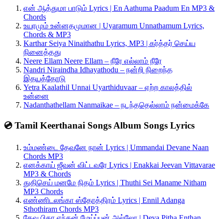
என் ஆத்துமா பாடும் Lyrics | En Aathuma Paadum En MP3 &
Chords
உயரமும் உன்னதமுமான | Uyaramum Unnathamum Lyrics,
Chords & MP3
Karthar Seiya Ninaithathu Lyrics, MP3 | கர்த்தர் செய்ய
நினைத்தது
Neere Ellam Neere Ellam – நீரே எல்லாம் நீரே
Nandri Niraindha Idhayathodu – நன்றி நிறைந்த
இதயத்தோடு
Yetra Kaalathil Unnai Uyarthiduvaar – ஏற்ற காலத்தில்
உன்னை
Nadanthathellam Nanmaikae – நடந்ததெல்லாம் நன்மைக்கே
💿 Tamil Keerthanai Songs Album Songs Lyrics
உம்மண்டை தேவனே நான் Lyrics | Ummandai Devane Naan
Chords MP3
எனக்காய் ஜீவன் விட்டவரே Lyrics | Enakkai Jeevan Vittavarae
MP3 & Chords
துதிசெய் மனமே நிதம் Lyrics | Thuthi Sei Maname Nitham
MP3 Chords
எண்ணிடலங்கா ஸ்தோத்திரம் Lyrics | Ennil Adanga
Sthothiram Chords MP3
தேவ பிதா எந்தன் மேய்ப்பன் அல்லோ | Deva Pitha Enthan