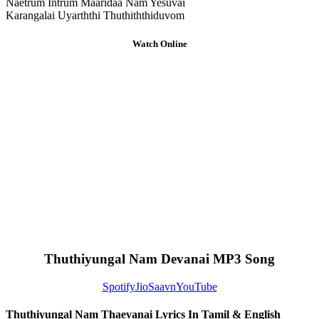
Naetrum Intrum Maaridaa Nam Yesuvai
Karangalai Uyarththi Thuthiththiduvom
Watch Online
Thuthiyungal Nam Devanai MP3 Song
Spotify
JioSaavn
YouTube
Thuthiyungal Nam Thaevanai Lyrics In Tamil & English