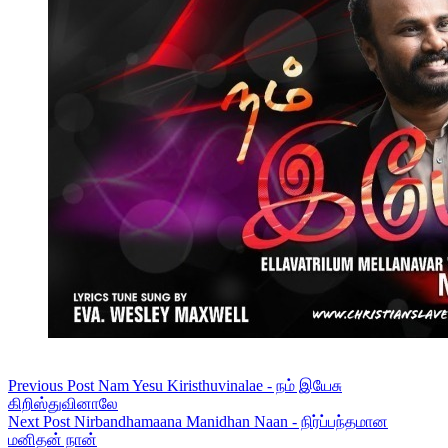
Previous
Post
Nam Yesu Kiristhuvinalae - நம் இயேசு
கிறிஸ்துவினாலே
Next
Post
Nirbandhamaana Manidhan Naan - நிர்ப்பந்தமான
மனிதன் நான்