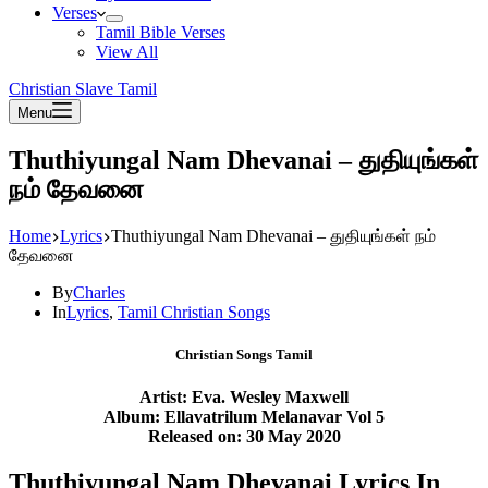
Verses
Tamil Bible Verses
View All
Christian Slave Tamil
Menu
Thuthiyungal Nam Dhevanai – துதியுங்கள்
நம் தேவனை
Home
Lyrics
Thuthiyungal Nam Dhevanai – துதியுங்கள் நம்
தேவனை
By
Charles
In
Lyrics
,
Tamil Christian Songs
Christian Songs Tamil
Artist: Eva. Wesley Maxwell
Album: Ellavatrilum Melanavar Vol 5
Released on: 30 May 2020
Thuthiyungal Nam Dhevanai Lyrics In