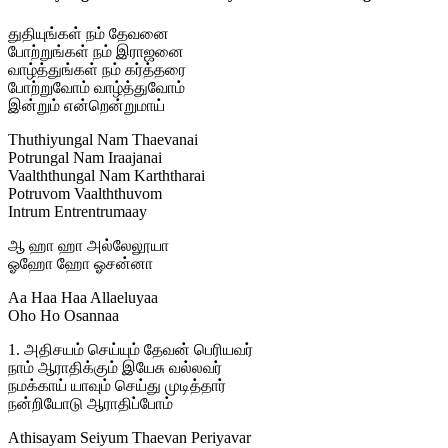
துதியுங்கள் நம் தேவனை
போற்றுங்கள் நம் இராஜனை
வாழ்த்துங்கள் நம் கர்த்தரை
போற்றுவோம் வாழ்த்துவோம்
இன்றும் என்றென்றுமாய்
Thuthiyungal Nam Thaevanai
Potrungal Nam Iraajanai
Vaalththungal Nam Karththarai
Potruvom Vaalththuvom
Intrum Entrentrumaay
ஆ ஹா ஹா அல்லேலூயா
ஓஹோ ஹோ ஓசன்னா
Aa Haa Haa Allaeluyaa
Oho Ho Osannaa
1. அதிசயம் செய்யும் தேவன் பெரியவர்
நாம் ஆராதிக்கும் இயேசு வல்லவர்
நமக்காய் யாவும் செய்து முடித்தார்
நன்றியோடு ஆராதிப்போம்
Athisayam Seiyum Thaevan Periyavar