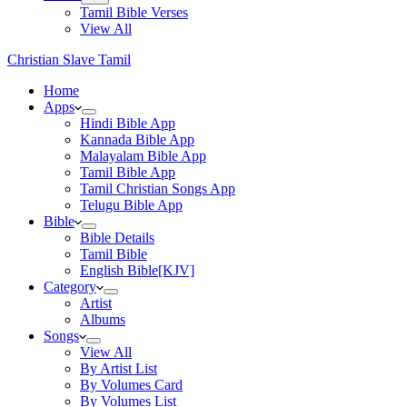
Tamil Bible Verses
View All
Christian Slave Tamil
Home
Apps
Hindi Bible App
Kannada Bible App
Malayalam Bible App
Tamil Bible App
Tamil Christian Songs App
Telugu Bible App
Bible
Bible Details
Tamil Bible
English Bible[KJV]
Category
Artist
Albums
Songs
View All
By Artist List
By Volumes Card
By Volumes List