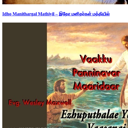
Idho Manithargal Mathiyil – இதோ மனிதர்கள் மத்தியில்