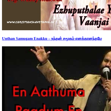
Unthan Samugam Enakku – உந்தன் சமூகம் எனக்கானந்தமே