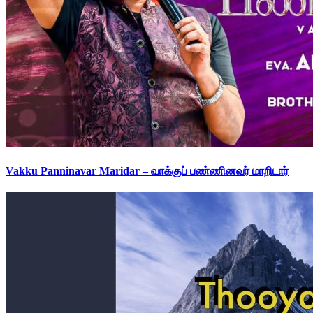
Vakku Panninavar Maridar – வாக்குப் பண்ணினவர் மாறிடார்