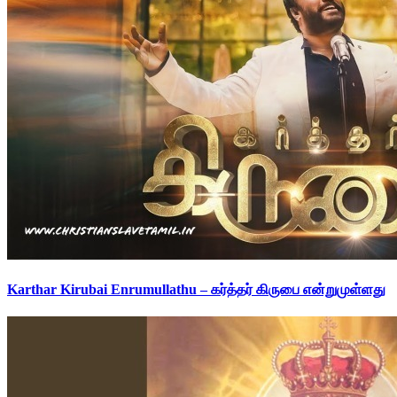
Karthar Kirubai Enrumullathu – கர்த்தர் கிருபை என்றுமுள்ளது