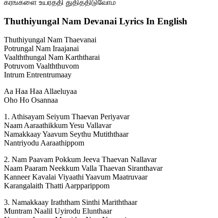
கரங்களை உயர்த்தி துதித்திடுவோம்
Thuthiyungal Nam Devanai Lyrics In English
Thuthiyungal Nam Thaevanai
Potrungal Nam Iraajanai
Vaalththungal Nam Karththarai
Potruvom Vaalththuvom
Intrum Entrentrumaay
Aa Haa Haa Allaeluyaa
Oho Ho Osannaa
1. Athisayam Seiyum Thaevan Periyavar
Naam Aaraathikkum Yesu Vallavar
Namakkaay Yaavum Seythu Mutiththaar
Nantriyodu Aaraathippom
2. Nam Paavam Pokkum Jeeva Thaevan Nallavar
Naam Paaram Neekkum Valla Thaevan Siranthavar
Kanneer Kavalai Viyaathi Yaavum Maatruvaar
Karangalaith Thatti Aarpparippom
3. Namakkaay Iraththam Sinthi Mariththaar
Muntram Naalil Uyirodu Elunthaar