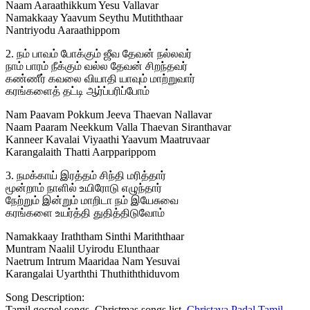
Naam Aaraathikkum Yesu Vallavar
Namakkaay Yaavum Seythu Mutiththaar
Nantriyodu Aaraathippom
2. நம் பாவம் போக்கும் ஜீவ தேவன் நல்லவர்
நாம் பாரம் நீக்கும் வல்ல தேவன் சிறந்தவர்
கண்ணீர் கவலை வியாதி யாவும் மாற்றுவார்
கரங்களைத் தட்டி ஆர்ப்பரிப்போம்
Nam Paavam Pokkum Jeeva Thaevan Nallavar
Naam Paaram Neekkum Valla Thaevan Siranthavar
Kanneer Kavalai Viyaathi Yaavum Maatruvaar
Karangalaith Thatti Aarpparippom
3. நமக்காய் இரத்தம் சிந்தி மரித்தார்
மூன்றாம் நாளில் உயிரோடு எழுந்தார்
நேற்றும் இன்றும் மாறிடா நம் இயேசுவை
கரங்களை உயர்த்தி துதித்திடுவோம்
Namakkaay Iraththam Sinthi Mariththaar
Muntram Naalil Uyirodu Elunthaar
Naetrum Intrum Maaridaa Nam Yesuvai
Karangalai Uyarththi Thuthiththiduvom
Song Description:
Tamil gospel songs, Christmas songs list,
Christava Padal Tamil
,