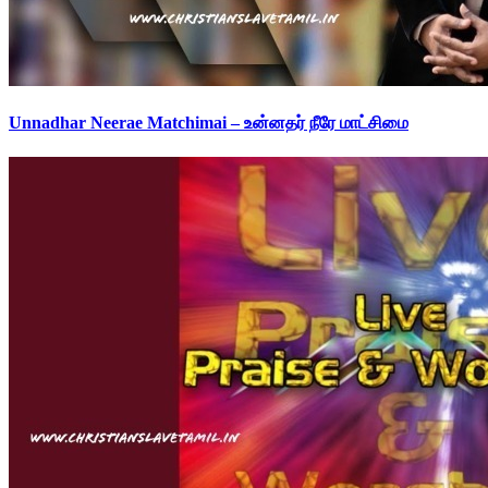
Unnadhar Neerae Matchimai – உன்னதர் நீரே மாட்சிமை