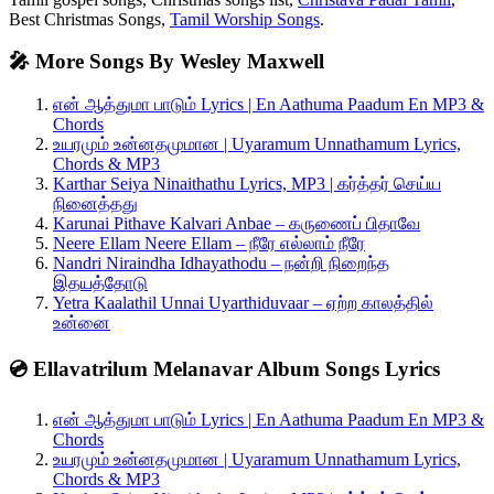
Best Christmas Songs,
Tamil Worship Songs
.
🎤 More Songs By Wesley Maxwell
என் ஆத்துமா பாடும் Lyrics | En Aathuma Paadum En MP3 &
Chords
உயரமும் உன்னதமுமான | Uyaramum Unnathamum Lyrics,
Chords & MP3
Karthar Seiya Ninaithathu Lyrics, MP3 | கர்த்தர் செய்ய
நினைத்தது
Karunai Pithave Kalvari Anbae – கருணைப் பிதாவே
Neere Ellam Neere Ellam – நீரே எல்லாம் நீரே
Nandri Niraindha Idhayathodu – நன்றி நிறைந்த
இதயத்தோடு
Yetra Kaalathil Unnai Uyarthiduvaar – ஏற்ற காலத்தில்
உன்னை
💿 Ellavatrilum Melanavar Album Songs Lyrics
என் ஆத்துமா பாடும் Lyrics | En Aathuma Paadum En MP3 &
Chords
உயரமும் உன்னதமுமான | Uyaramum Unnathamum Lyrics,
Chords & MP3