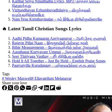
Karthar Seiya Ninaithathu Lyrics, MP3 | கர்த்தர் செய்ய
நினைத்தது
Vizhundhavan Ezhumbuvadhilaiyo – விழுந்தவன்
எழும்புவதில்லையோ
Nam Yesu Kiristhuvinalae – நம் இயேசு கிறிஸ்துவினாலே
🔥 Latest Tamil Christian Songs Lyrics
Aadhi Pidha Kumaaran Aaviyaanavar – ஆதி பிதா குமாரன்
Rajavin Pillai Naan – இராஜாவின் பிள்ளை நான்
Bible Measurements – வேதாகமத்தில் உள்ள அளவுகள்
Aarathanai Kuriyavare Ummai – ஆராதனைக்குரியவரே
Seer Thiriyaga Vasthay – சீர் திரியேக வஸ்தே
Hold It All Together – Just Be Held – English Praise Songs
Paarvaiyilla Kurudanaay – பார்வையில்லா குருடனாய்
Tags
#
Wesley Maxwell
#
Ellavatrilum Melanavar
Share your love