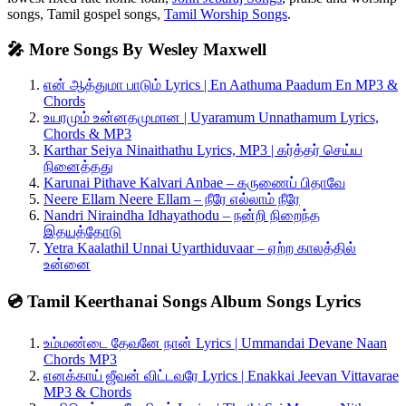
songs, Tamil gospel songs,
Tamil Worship Songs
.
🎤 More Songs By Wesley Maxwell
என் ஆத்துமா பாடும் Lyrics | En Aathuma Paadum En MP3 &
Chords
உயரமும் உன்னதமுமான | Uyaramum Unnathamum Lyrics,
Chords & MP3
Karthar Seiya Ninaithathu Lyrics, MP3 | கர்த்தர் செய்ய
நினைத்தது
Karunai Pithave Kalvari Anbae – கருணைப் பிதாவே
Neere Ellam Neere Ellam – நீரே எல்லாம் நீரே
Nandri Niraindha Idhayathodu – நன்றி நிறைந்த
இதயத்தோடு
Yetra Kaalathil Unnai Uyarthiduvaar – ஏற்ற காலத்தில்
உன்னை
💿 Tamil Keerthanai Songs Album Songs Lyrics
உம்மண்டை தேவனே நான் Lyrics | Ummandai Devane Naan
Chords MP3
எனக்காய் ஜீவன் விட்டவரே Lyrics | Enakkai Jeevan Vittavarae
MP3 & Chords