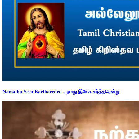
Namathu Yesu Kartharenru – நமது இயேசு கர்த்தரென்று