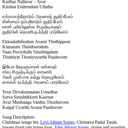
Karthar Nallavar – Avar
Kirubai Endrendum Ullathu
எக்காளத்தோடும் அவரைத் துதிப்போம்
கின்னரம் தம்புரோடும் துதிப்போம்
வான் புவியிலுள்ள சிருஷ்டிகளும்
துதியின் தொனியுயர்த்தி பாடுவோம்
Ekkaalaththodum Avarai Thuthippom
Kinnaram Thamburodum
Vaan Puviyilulla Sirushtigalum
Thuthiyin Thoniyuyarthi Paaduvom
இயேசு தேவகுமாரன் உன்னதர்
சர்வ சிருஷ்டிக்கும் காரணர்
அவர் முன்பாக வந்து தொழுவோம்
கைகள் உயர்த்தி அவரைப் பாடுவோம்
Yesu Devakumaaran Unnathar
Sarva Sirushtikkum Kaarnar
Avar Munbaaga Vanthu Thozhuvom
Kaigal Uyarthi Avarai Paaduvom
Song Description:
Christmas songs list,
Levi Album Songs
, Christava Padal Tamil,
lowest fixed rate home loan,
John Jebaraj Songs
, praise and worship