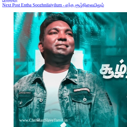
Next
Post
Entha Soozhnilaiyilum - எந்த சூழ்நிலையிலும்