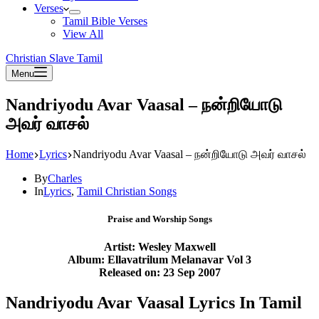
Verses
Tamil Bible Verses
View All
Christian Slave Tamil
Menu
Nandriyodu Avar Vaasal – நன்றியோடு
அவர் வாசல்
Home
Lyrics
Nandriyodu Avar Vaasal – நன்றியோடு அவர் வாசல்
By
Charles
In
Lyrics
,
Tamil Christian Songs
Praise and Worship Songs
Artist: Wesley Maxwell
Album: Ellavatrilum Melanavar Vol 3
Released on: 23 Sep 2007
Nandriyodu Avar Vaasal Lyrics In Tamil