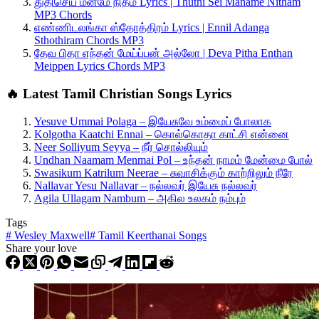
துதிசெய் மனமே நிதம் Lyrics | Thuthi Sei Maname Nitham
MP3 Chords
எண்ணிடலங்கா ஸ்தோத்திரம் Lyrics | Ennil Adanga
Sthothiram Chords MP3
தேவ பிதா எந்தன் மேய்ப்பன் அல்லோ | Deva Pitha Enthan
Meippen Lyrics Chords MP3
🔥 Latest Tamil Christian Songs Lyrics
Yesuve Ummai Polaga – இயேசுவே உம்மைப் போலாக
Kolgotha Kaatchi Ennai – கொல்கொதா காட்சி என்னை
Neer Solliyum Seyya – நீர் சொல்லியும்
Undhan Naamam Menmai Pol – உந்தன் நாமம் மேன்மை போல்
Swasikum Katrilum Neerae – சுவாசிக்கும் காற்றிலும் நீரே
Nallavar Yesu Nallavar – நல்லவர் இயேசு நல்லவர்
Agila Ullagam Nambum – அகில உலகம் நம்பும்
Tags
#
Wesley Maxwell
#
Tamil Keerthanai Songs
Share your love