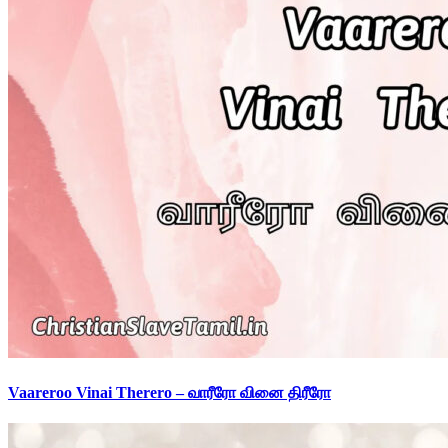
Vaareroo Vinai Therero – வாரீரோ வினை திரீரோ