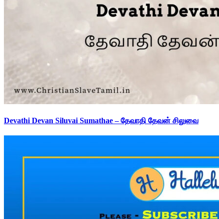
Devathi Devan Siluvai Sumathae – தேவாதி தேவன் சிலுவை