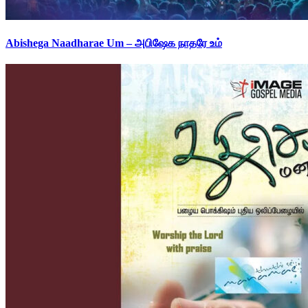
Abishega Naadharae Um – அபிஷேக நாதரே உம்