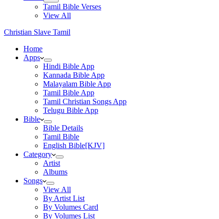
Tamil Bible Verses
View All
Christian Slave Tamil
Home
Apps
Hindi Bible App
Kannada Bible App
Malayalam Bible App
Tamil Bible App
Tamil Christian Songs App
Telugu Bible App
Bible
Bible Details
Tamil Bible
English Bible[KJV]
Category
Artist
Albums
Songs
View All
By Artist List
By Volumes Card
By Volumes List