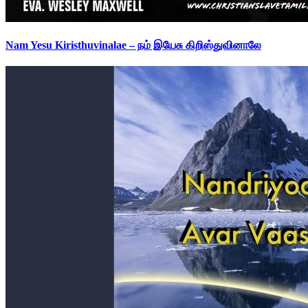
Nam Yesu Kiristhuvinalae – நம் இயேசு கிறிஸ்துவினாலே