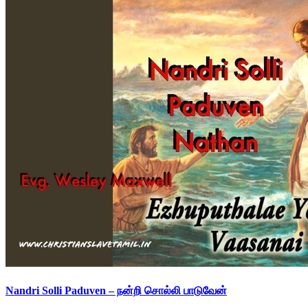
Nandri Solli Paduven – நன்றி சொல்லி பாடுவேன்