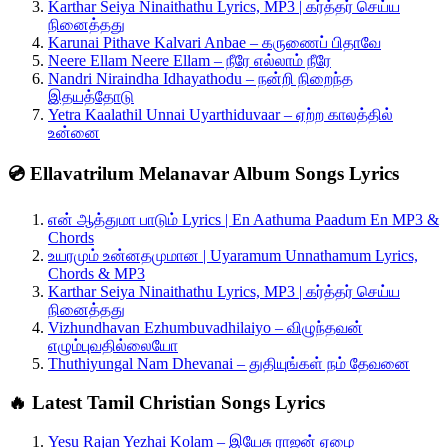
Karthar Seiya Ninaithathu Lyrics, MP3 | கர்த்தர் செய்ய
நினைத்தது
Karunai Pithave Kalvari Anbae – கருணைப் பிதாவே
Neere Ellam Neere Ellam – நீரே எல்லாம் நீரே
Nandri Niraindha Idhayathodu – நன்றி நிறைந்த
இதயத்தோடு
Yetra Kaalathil Unnai Uyarthiduvaar – ஏற்ற காலத்தில்
உன்னை
💿 Ellavatrilum Melanavar Album Songs Lyrics
என் ஆத்துமா பாடும் Lyrics | En Aathuma Paadum En MP3 &
Chords
உயரமும் உன்னதமுமான | Uyaramum Unnathamum Lyrics,
Chords & MP3
Karthar Seiya Ninaithathu Lyrics, MP3 | கர்த்தர் செய்ய
நினைத்தது
Vizhundhavan Ezhumbuvadhilaiyo – விழுந்தவன்
எழும்புவதில்லையோ
Thuthiyungal Nam Dhevanai – துதியுங்கள் நம் தேவனை
🔥 Latest Tamil Christian Songs Lyrics
Yesu Rajan Yezhai Kolam – இயேசு ராஜன் ஏழை