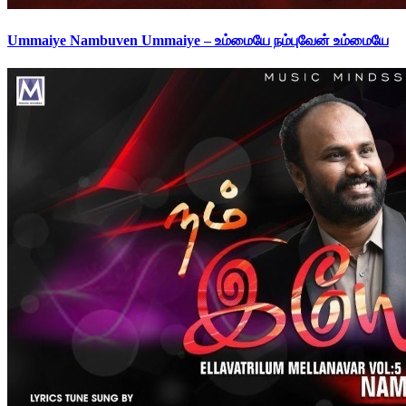
Ummaiye Nambuven Ummaiye – உம்மையே நம்புவேன் உம்மையே