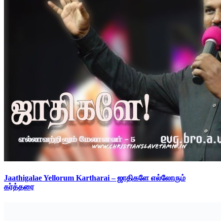
Jaathigalae Yellorum Kartharai – ஜாதிகளே எல்லோரும்
கர்த்தரை