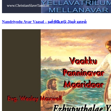
Nandriyodu Avar Vaasal – நன்றியோடு அவர் வாசல்