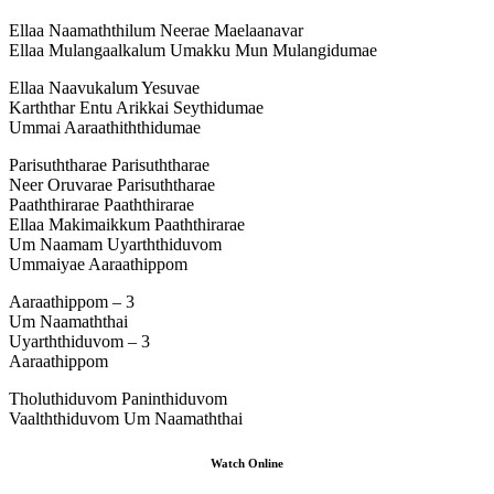
Ellaa Naamaththilum Neerae Maelaanavar
Ellaa Mulangaalkalum Umakku Mun Mulangidumae
Ellaa Naavukalum Yesuvae
Karththar Entu Arikkai Seythidumae
Ummai Aaraathiththidumae
Parisuththarae Parisuththarae
Neer Oruvarae Parisuththarae
Paaththirarae Paaththirarae
Ellaa Makimaikkum Paaththirarae
Um Naamam Uyarththiduvom
Ummaiyae Aaraathippom
Aaraathippom – 3
Um Naamaththai
Uyarththiduvom – 3
Aaraathippom
Tholuthiduvom Paninthiduvom
Vaalththiduvom Um Naamaththai
Watch Online