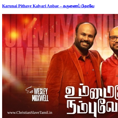
Karunai Pithave Kalvari Anbae – கருணைப் பிதாவே