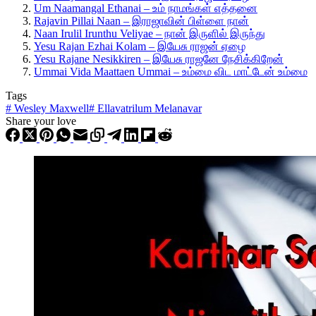
Um Naamangal Ethanai – உம் நாமங்கள் எத்தனை
Rajavin Pillai Naan – இராஜாவின் பிள்ளை நான்
Naan Irulil Irunthu Veliyae – நான் இருளில் இருந்து
Yesu Rajan Ezhai Kolam – இயேசு ராஜன் ஏழை
Yesu Rajane Nesikkiren – இயேசு ராஜனே நேசிக்கிறேன்
Ummai Vida Maattaen Ummai – உம்மை விட மாட்டேன் உம்மை
Tags
#
Wesley Maxwell
#
Ellavatrilum Melanavar
Share your love