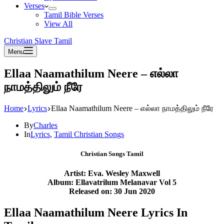
Verses
Tamil Bible Verses
View All
Christian Slave Tamil
Menu
Ellaa Naamathilum Neere – எல்லா
நாமத்திலும் நீரே
Home
Lyrics
Ellaa Naamathilum Neere – எல்லா நாமத்திலும் நீரே
By
Charles
In
Lyrics
,
Tamil Christian Songs
Christian Songs Tamil
Artist: Eva. Wesley Maxwell
Album: Ellavatrilum Melanavar Vol 5
Released on: 30 Jun 2020
Ellaa Naamathilum Neere Lyrics In