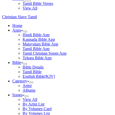
Tamil Bible Verses
View All
Christian Slave Tamil
Home
Apps
Hindi Bible App
Kannada Bible App
Malayalam Bible App
Tamil Bible App
Tamil Christian Songs App
Telugu Bible App
Bible
Bible Details
Tamil Bible
English Bible[KJV]
Category
Artist
Albums
Songs
View All
By Artist List
By Volumes Card
By Volumes List