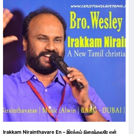
Irakkam Nirainthavare En – இரக்கம் நிறைந்தவரே என்