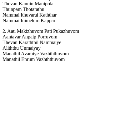
Thevan Kannin Manipola
Thunpam Thotarathu
Nammai Ithuvarai Kaththar
Nammai Inimelum Kappar
2. Aati Makizhuvom Pati Pukazhuvom
Aantavar Anpaip Porruvom
Thevan Karaththil Nammaiye
Aliththu Unmaiyay
Manathil Avaraiye Vazhththuvom
Manathil Enrum Vazhththuvom