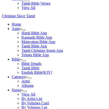
Tamil Bible Verses
View All
Christian Slave Tamil
Home
Apps
Hindi Bible App
Kannada Bible App
Malayalam Bible App
Tamil Bible App
Tamil Christian Songs App
Telugu Bible App
Bible
Bible Details
Tamil Bible
English Bible[KJV]
Category
Artist
Albums
Songs
View All
By Artist List
By Volumes Card
By Volumes List