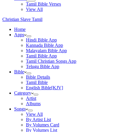
Tamil Bible Verses
View All
Christian Slave Tamil
Home
Apps
Hindi Bible App
Kannada Bible App
Malayalam Bible App
Tamil Bible App
Tamil Christian Songs App
Telugu Bible App
Bible
Bible Details
Tamil Bible
English Bible[KJV]
Category
Artist
Albums
Songs
View All
By Artist List
By Volumes Card
By Volumes List