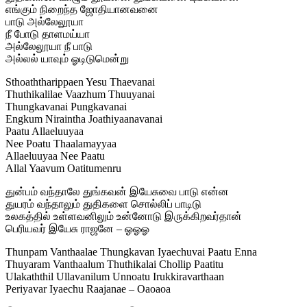
எங்கும் நிறைந்த ஜோதியானவனை
பாடு அல்லேலூயா
நீ போடு தாளமய்யா
அல்லேலூயா நீ பாடு
அல்லல் யாவும் ஓடிடுமென்று
Sthoaththarippaen Yesu Thaevanai
Thuthikalilae Vaazhum Thuuyanai
Thungkavanai Pungkavanai
Engkum Niraintha Joathiyaanavanai
Paatu Allaeluuyaa
Nee Poatu Thaalamayyaa
Allaeluuyaa Nee Paatu
Allal Yaavum Oatitumenru
துன்பம் வந்தாலே துங்கவன் இயேசுவை பாடு என்ன
துயரம் வந்தாலும் துதிகளை சொல்லிப் பாடிடு
உலகத்தில் உள்ளவனிலும் உன்னோடு இருக்கிறவர்தான்
பெரியவர் இயேசு ராஜனே – ஓஓஓ
Thunpam Vanthaalae Thungkavan Iyaechuvai Paatu Enna
Thuyaram Vanthaalum Thuthikalai Chollip Paatitu
Ulakaththil Ullavanilum Unnoatu Irukkiravarthaan
Periyavar Iyaechu Raajanae – Oaoaoa