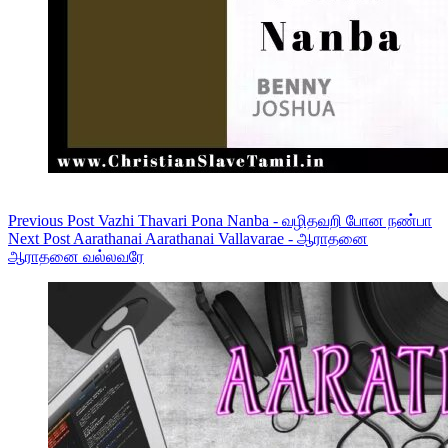
Previous
Post
Vazhi Thavari Pona Nanba - வழிதவறி போன நண்பா
Next
Post
Aarathanai Aarathanai Vallavarae - ஆராதனை
ஆராதனை வல்லவரே