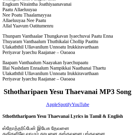
Engkum Niraintha Joathiyaanavanai
Paatu Allaeluuyaa
Nee Poatu Thaalamayyaa
Allaeluuyaa Nee Paatu
Allal Yaavum Oatitumenru
Thunpam Vanthaalae Thungkavan Iyaechuvai Paatu Enna
Thuyaram Vanthaalum Thuthikalai Chollip Paatitu
Ulakaththil Ullavanilum Unnoatu Irukkiravarthaan
Periyavar Iyaechu Raajanae – Oaoaoa
Ilaapam Vanthaalum Naayakan Iyaechupaatu
Illai Nashdam Enraalum Nampikkai Naathanai Thaetu
Ulakaththil Ullavanilum Unnoatu Irukkiravarthaan
Periyavar Iyaechu Raajanae – Oaoaoa
Sthotharipaen Yesu Thaevanai MP3 Song
Apple
Spotify
YouTube
Sthoththaripaen Yesu Thaevanai Lyrics in Tamil & English
ஸ்தோத்தரிப்பேன் இயேசு தேவனை
துதிகளிலே வாழும் தூயனை துங்கவனை புங்கவனை