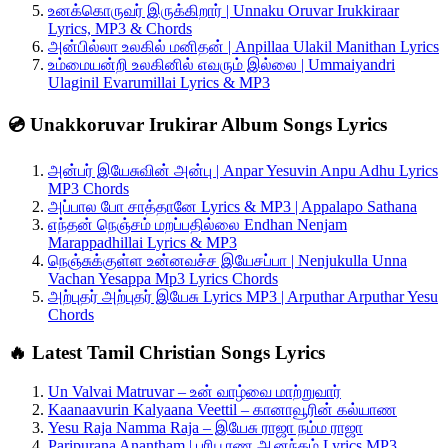
உனக்கொருவர் இருக்கிறார் | Unnaku Oruvar Irukkiraar
Lyrics, MP3 & Chords
அன்பில்லா உலகில் மனிதன் | Anpillaa Ulakil Manithan Lyrics
உம்மையன்றி உலகினில் எவரும் இல்லை | Ummaiyandri
Ulaginil Evarumillai Lyrics & MP3
💿 Unakkoruvar Irukirar Album Songs Lyrics
அன்பர் இயேசுவின் அன்பு | Anpar Yesuvin Anpu Adhu Lyrics
MP3 Chords
அப்பால போ சாத்தானே Lyrics & MP3 | Appalapo Sathana
எந்தன் நெஞ்சம் மறப்பதில்லை Endhan Nenjam
Marappadhillai Lyrics & MP3
நெஞ்சுக்குள்ள உன்னவச்ச இயேசப்பா | Nenjukulla Unna
Vachan Yesappa Mp3 Lyrics Chords
அற்புதர் அற்புதர் இயேசு Lyrics MP3 | Arputhar Arputhar Yesu
Chords
🔥 Latest Tamil Christian Songs Lyrics
Un Valvai Matruvar – உன் வாழ்வை மாற்றுவார்
Kaanaavurin Kalyaana Veettil – கானாவூரின் கல்யாண
Yesu Raja Namma Raja – இயேசு ராஜா நம்ம ராஜா
Paripurana Anantham | பரிபூரண ஆனந்தம் Lyrics MP3