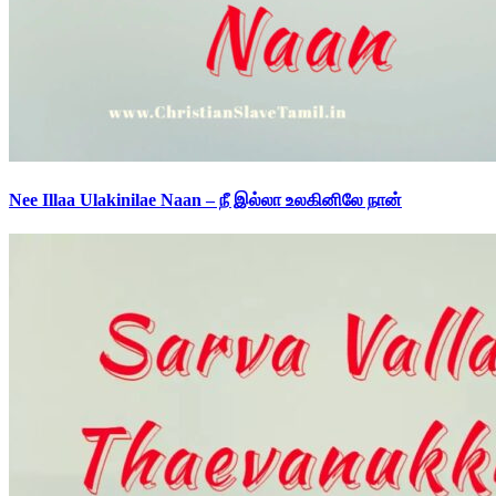
Nee Illaa Ulakinilae Naan – நீ இல்லா உலகினிலே நான்