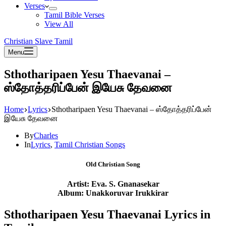
Verses
Tamil Bible Verses
View All
Christian Slave Tamil
Menu
Sthotharipaen Yesu Thaevanai –
ஸ்தோத்தரிப்பேன் இயேசு தேவனை
Home
Lyrics
Sthotharipaen Yesu Thaevanai – ஸ்தோத்தரிப்பேன்
இயேசு தேவனை
By
Charles
In
Lyrics
,
Tamil Christian Songs
Old Christian Song
Artist: Eva. S. Gnanasekar
Album: Unakkoruvar Irukkirar
Sthotharipaen Yesu Thaevanai Lyrics in