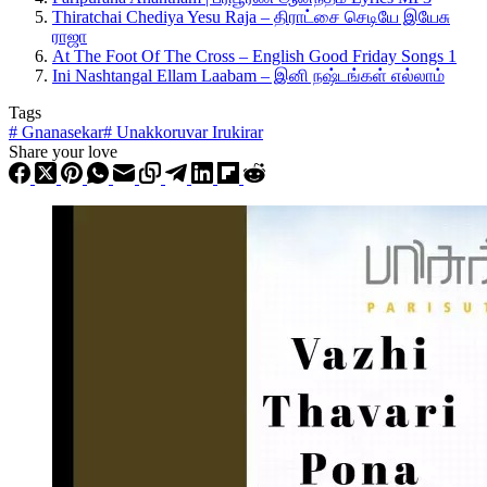
Thiratchai Chediya Yesu Raja – திராட்சை செடியே இயேசு
ராஜா
At The Foot Of The Cross – English Good Friday Songs 1
Ini Nashtangal Ellam Laabam – இனி நஷ்டங்கள் எல்லாம்
Tags
#
Gnanasekar
#
Unakkoruvar Irukirar
Share your love