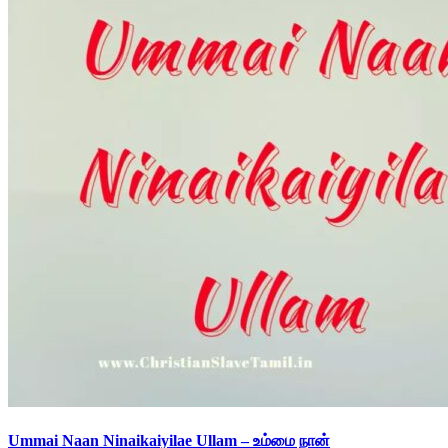
Ummai Naan Ninaikaiyilae Ullam – உம்மை நான்