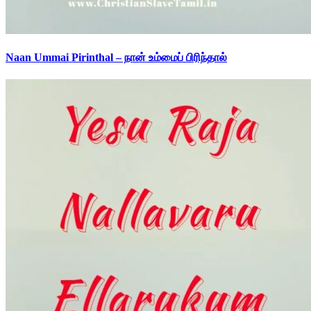
Naan Ummai Pirinthal – நான் உம்மைப் பிரிந்தால்