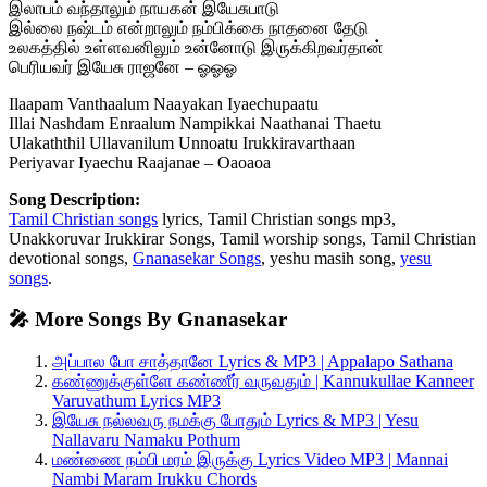
இலாபம் வந்தாலும் நாயகன் இயேசுபாடு
இல்லை நஷ்டம் என்றாலும் நம்பிக்கை நாதனை தேடு
உலகத்தில் உள்ளவனிலும் உன்னோடு இருக்கிறவர்தான்
பெரியவர் இயேசு ராஜனே – ஓஓஓ
Ilaapam Vanthaalum Naayakan Iyaechupaatu
Illai Nashdam Enraalum Nampikkai Naathanai Thaetu
Ulakaththil Ullavanilum Unnoatu Irukkiravarthaan
Periyavar Iyaechu Raajanae – Oaoaoa
Song Description:
Tamil Christian songs
lyrics, Tamil Christian songs mp3,
Unakkoruvar Irukkirar Songs, Tamil worship songs, Tamil Christian
devotional songs,
Gnanasekar Songs
, yeshu masih song,
yesu
songs
.
🎤 More Songs By Gnanasekar
அப்பால போ சாத்தானே Lyrics & MP3 | Appalapo Sathana
கண்ணுக்குள்ளே கண்ணீர் வருவதும் | Kannukullae Kanneer
Varuvathum Lyrics MP3
இயேசு நல்லவரு நமக்கு போதும் Lyrics & MP3 | Yesu
Nallavaru Namaku Pothum
மண்ணை நம்பி மரம் இருக்கு Lyrics Video MP3 | Mannai
Nambi Maram Irukku Chords