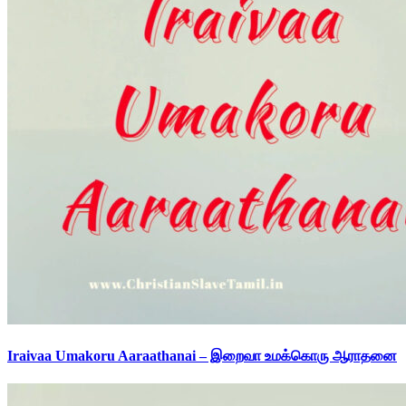
Iraivaa Umakoru Aaraathanai – இறைவா உமக்கொரு ஆராதனை