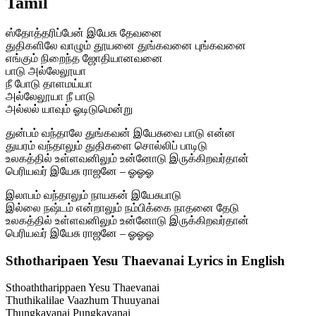
Tamil
ஸ்தோத்தரிப்பேன் இயேசு தேவனை
துதிகளிலே வாழும் தூயனை துங்கவனை புங்கவனை
எங்கும் நிறைந்த ஜோதியானவனை
பாடு அல்லேலூயா
நீ போடு தாளமய்யா
அல்லேலூயா நீ பாடு
அல்லல் யாவும் ஓடிடுமென்று
துன்பம் வந்தாலே துங்கவன் இயேசுவை பாடு என்ன
துயரம் வந்தாலும் துதிகளை சொல்லிப் பாடிடு
உலகத்தில் உள்ளவனிலும் உன்னோடு இருக்கிறவர்தான்
பெரியவர் இயேசு ராஜனே – ஓஓஓ
இலாபம் வந்தாலும் நாயகன் இயேசுபாடு
இல்லை நஷ்டம் என்றாலும் நம்பிக்கை நாதனை தேடு
உலகத்தில் உள்ளவனிலும் உன்னோடு இருக்கிறவர்தான்
பெரியவர் இயேசு ராஜனே – ஓஓஓ
Sthotharipaen Yesu Thaevanai Lyrics in English
Sthoaththarippaen Yesu Thaevanai
Thuthikalilae Vaazhum Thuuyanai
Thungkavanai Pungkavanai