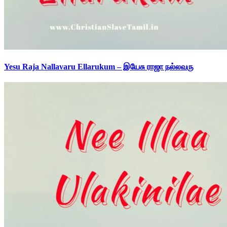
Yesu Raja Nallavaru Ellarukum – இயேசு ராஜா நல்லவரு