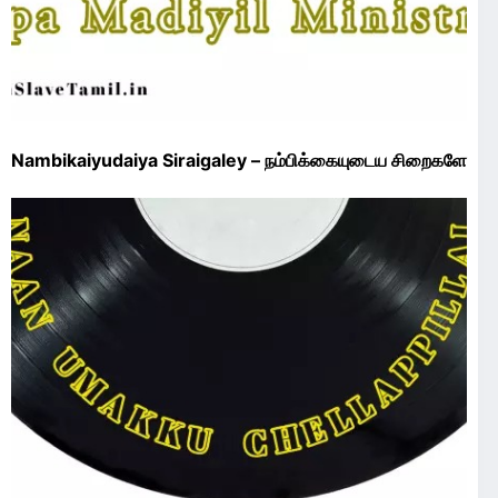
Nambikaiyudaiya Siraigaley – நம்பிக்கையுடைய சிறைகளே