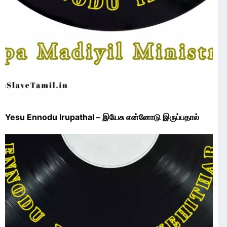
Yesu Ennodu Irupathal – இயேசு என்னோடு இருப்பதால்