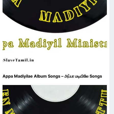
Appa Madiyilae Album Songs – அப்பா மடியிலே Songs