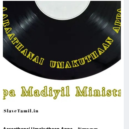
Aaraathanai Umakuthaan Appa – ஆராதனை