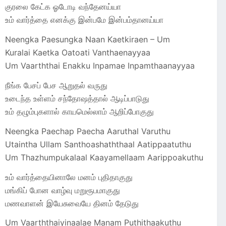
குரலை கேட்க ஓடோடி வந்தேனய்யா
உம் வார்த்தை எனக்கு இன்பமே இன்பம்தானய்யா
Neengka Paesungka Naan Kaetkiraen – Um
Kuralai Kaetka Oatoati Vanthaenayyaa
Um Vaarththai Enakku Inpamae Inpamthaanayyaa
நீங்க பேசப் பேச ஆறுதல் வருது
உடைந்த உள்ளம் சந்தோஷத்தால் ஆடிப்பாடுது
உம் தழும்புகளால் காயமெல்லாம் ஆறிப்போகுது
Neengka Paechap Paecha Aaruthal Varuthu
Utaintha Ullam Santhoashaththaal Aatippaatuthu
Um Thazhumpukalaal Kaayamellaam Aarippoakuthu
உம் வார்த்தையினாலே மனம் புதிதாகுது
மங்கிப் போன வாழ்வு மறுரூபமாகுது
மணவாளன் இயேசுவையே தினம் தேடுது
Um Vaarththaiyinaalae Manam Puthithaakuthu