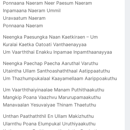
Ponnaana Naeram Neer Paesum Naeram
Inpamaana Naeram Ummil
Uravaatum Naeram
Ponnaana Naeram
Neengka Paesungka Naan Kaetkiraen – Um
Kuralai Kaetka Oatoati Vanthaenayyaa
Um Vaarththai Enakku Inpamae Inpamthaanayyaa
Neengka Paechap Paecha Aaruthal Varuthu
Utaintha Ullam Santhoashaththaal Aatippaatuthu
Um Thazhumpukalaal Kaayamellaam Aarippoakuthu
Um Vaarththaiyinaalae Manam Puthithaakuthu
Mangkip Poana Vaazhvu Marurupamaakuthu
Manavaalan Yesuvaiyae Thinam Thaetuthu
Unthan Paathaththil En Ullam Makizhuthu
Ularnthu Poana Elumpukal Uruthiyaakuthu