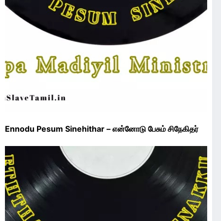
Ennodu Pesum Sinehithar – என்னோடு பேசும் சிநேகிதர்