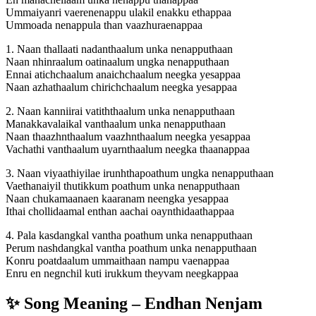
Ummaiyanri vaerenenappu ulakil enakku ethappaa
Ummoada nenappula than vaazhuraenappaa
1. Naan thallaati nadanthaalum unka nenapputhaan
Naan nhinraalum oatinaalum ungka nenapputhaan
Ennai atichchaalum anaichchaalum neegka yesappaa
Naan azhathaalum chirichchaalum neegka yesappaa
2. Naan kanniirai vatiththaalum unka nenapputhaan
Manakkavalaikal vanthaalum unka nenapputhaan
Naan thaazhnthaalum vaazhnthaalum neegka yesappaa
Vachathi vanthaalum uyarnthaalum neegka thaanappaa
3. Naan viyaathiyilae irunhthapoathum ungka nenapputhaan
Vaethanaiyil thutikkum poathum unka nenapputhaan
Naan chukamaanaen kaaranam neengka yesappaa
Ithai chollidaamal enthan aachai oaynthidaathappaa
4. Pala kasdangkal vantha poathum unka nenapputhaan
Perum nashdangkal vantha poathum unka nenapputhaan
Konru poatdaalum ummaithaan nampu vaenappaa
Enru en negnchil kuti irukkum theyvam neegkappaa
✨ Song Meaning – Endhan Nenjam