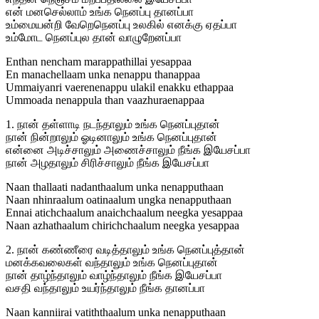
என் மனசெல்லாம் உங்க நெனப்பு தானப்பா
உம்மையன்றி வேறெநெனப்பு உலகில் எனக்கு ஏதப்பா
உம்மோட நெனப்புல தான் வாழுறேனப்பா
Enthan nencham marappathillai yesappaa
En manachellaam unka nenappu thanappaa
Ummaiyanri vaerenenappu ulakil enakku ethappaa
Ummoada nenappula than vaazhuraenappaa
1. நான் தள்ளாடி நடந்தாலும் உங்க நெனப்புதான்
நான் நின்றாலும் ஓடினாலும் உங்க நெனப்புதான்
என்னை அடிச்சாலும் அணைச்சாலும் நீங்க இயேசப்பா
நான் அழதாலும் சிரிச்சாலும் நீங்க இயேசப்பா
Naan thallaati nadanthaalum unka nenapputhaan
Naan nhinraalum oatinaalum ungka nenapputhaan
Ennai atichchaalum anaichchaalum neegka yesappaa
Naan azhathaalum chirichchaalum neegka yesappaa
2. நான் கண்ணீரை வடித்தாலும் உங்க நெனப்புத்தான்
மனக்கவலைகள் வந்தாலும் உங்க நெனப்புதான்
நான் தாழ்ந்தாலும் வாழ்ந்தாலும் நீங்க இயேசப்பா
வசதி வந்தாலும் உயர்ந்தாலும் நீங்க தானப்பா
Naan kanniirai vatiththaalum unka nenapputhaan