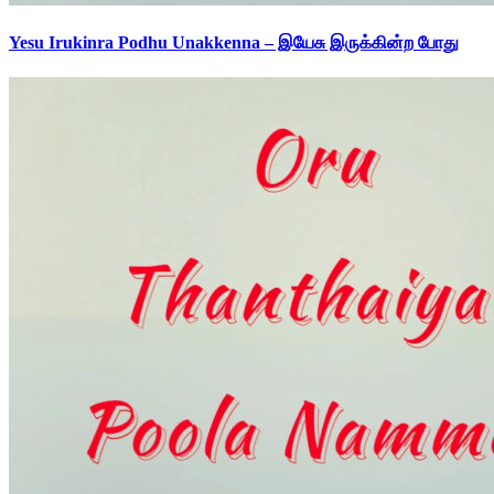
Yesu Irukinra Podhu Unakkenna – இயேசு இருக்கின்ற போது