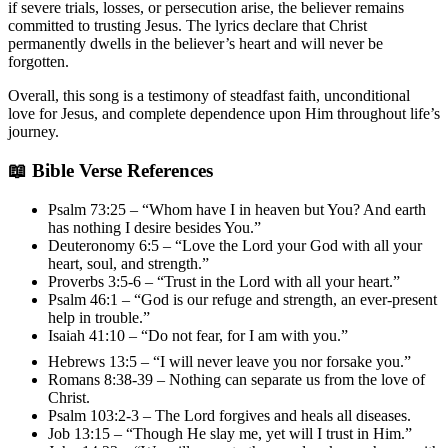
if severe trials, losses, or persecution arise, the believer remains
committed to trusting Jesus. The lyrics declare that Christ
permanently dwells in the believer’s heart and will never be
forgotten.
Overall, this song is a testimony of steadfast faith, unconditional
love for Jesus, and complete dependence upon Him throughout life’s
journey.
📖 Bible Verse References
Psalm 73:25 – “Whom have I in heaven but You? And earth
has nothing I desire besides You.”
Deuteronomy 6:5 – “Love the Lord your God with all your
heart, soul, and strength.”
Proverbs 3:5-6 – “Trust in the Lord with all your heart.”
Psalm 46:1 – “God is our refuge and strength, an ever-present
help in trouble.”
Isaiah 41:10 – “Do not fear, for I am with you.”
Hebrews 13:5 – “I will never leave you nor forsake you.”
Romans 8:38-39 – Nothing can separate us from the love of
Christ.
Psalm 103:2-3 – The Lord forgives and heals all diseases.
Job 13:15 – “Though He slay me, yet will I trust in Him.”