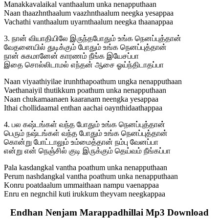
Manakkavalaikal vanthaalum unka nenapputhaan
Naan thaazhnthaalum vaazhnthaalum neegka yesappaa
Vachathi vanthaalum uyarnthaalum neegka thaanappaa
3. நான் வியாதியிலே இருந்தபோதும் உங்க நெனப்புத்தான்
வேதனையில் துடிக்கும் போதும் உங்க நெனப்புத்தான்
நான் சுகமானேன் காரணம் நீங்க இயேசப்பா
இதை சொல்லிடாமல் எந்தன் ஆசை ஓய்ந்திடாதப்பா
Naan viyaathiyilae irunhthapoathum ungka nenapputhaan
Vaethanaiyil thutikkum poathum unka nenapputhaan
Naan chukamaanaen kaaranam neengka yesappaa
Ithai chollidaamal enthan aachai oaynthidaathappaa
4. பல கஷ்டங்கள் வந்த போதும் உங்க நெனப்புத்தான்
பெரும் நஷ்டங்கள் வந்த போதும் உங்க நெனப்புத்தான்
கொன்று போட்டாலும் உம்மைத்தான் நம்பு வேனப்பா
என்று என் நெஞ்சில் குடி இருக்கும் தெய்வம் நீங்கப்பா
Pala kasdangkal vantha poathum unka nenapputhaan
Perum nashdangkal vantha poathum unka nenapputhaan
Konru poatdaalum ummaithaan nampu vaenappaa
Enru en negnchil kuti irukkum theyvam neegkappaa
Endhan Nenjam Marappadhillai Mp3 Download