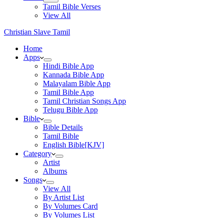
Tamil Bible Verses
View All
Christian Slave Tamil
Home
Apps
Hindi Bible App
Kannada Bible App
Malayalam Bible App
Tamil Bible App
Tamil Christian Songs App
Telugu Bible App
Bible
Bible Details
Tamil Bible
English Bible[KJV]
Category
Artist
Albums
Songs
View All
By Artist List
By Volumes Card
By Volumes List