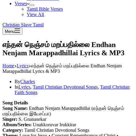
Verses
Tamil Bible Verses
View All
Christian Slave Tamil
Menu
எந்தன் நெஞ்சம் மறப்பதில்லை Endhan
Nenjam Marappadhillai Lyrics & MP3
Home
Lyrics
எந்தன் நெஞ்சம் மறப்பதில்லை Endhan Nenjam
Marappadhillai Lyrics & MP3
By
Charles
In
Lyrics
,
Tamil Christian Devotional Songs
,
Tamil Christian
Faith Songs
Song Details
Song Name:
Endhan Nenjam Marappadhillai (எந்தன் நெஞ்சம்
மறப்பதில்லை இயேசப்பா)
Singer:
S. Gnanasekar
Album/Series:
Unakkoruvar Irukkirar
Category:
Tamil Christian Devotional Songs
Theme:
Love for Jesus • Constant Remembrance of Christ •