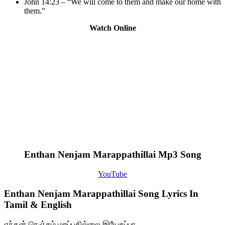
John 14:23 – “We will come to them and make our home with
them.”
Watch Online
Enthan Nenjam Marappathillai Mp3 Song
YouTube
Enthan Nenjam Marappathillai Song Lyrics In
Tamil & English
எந்தன் நெஞ்சம் மறப்பதில்லை இயேசப்பா