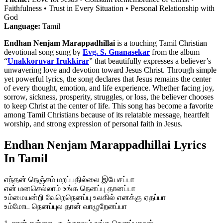
Faithfulness • Trust in Every Situation • Personal Relationship with
God
Language:
Tamil
Endhan Nenjam Marappadhillai
is a touching Tamil Christian
devotional song sung by
Evg. S. Gnanasekar
from the album
“
Unakkoruvar Irukkirar
” that beautifully expresses a believer’s
unwavering love and devotion toward Jesus Christ. Through simple
yet powerful lyrics, the song declares that Jesus remains the center
of every thought, emotion, and life experience. Whether facing joy,
sorrow, sickness, prosperity, struggles, or loss, the believer chooses
to keep Christ at the center of life. This song has become a favorite
among Tamil Christians because of its relatable message, heartfelt
worship, and strong expression of personal faith in Jesus.
Endhan Nenjam Marappadhillai Lyrics
In Tamil
எந்தன் நெஞ்சம் மறப்பதில்லை இயேசப்பா
என் மனசெல்லாம் உங்க நெனப்பு தானப்பா
உம்மையன்றி வேறெநெனப்பு உலகில் எனக்கு ஏதப்பா
உம்மோட நெனப்புல தான் வாழுறேனப்பா