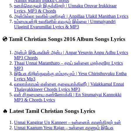
Nambi Maram Irukku Chords
உனக்கொருவர் இருக்கிறார் | Unnaku Oruvar Irukkiraar
Lyrics, MP3 & Chords
அன்பில்லா உலகில் மனிதன் | Anpillaa Ulakil Manithan Lyrics
உம்மையன்றி உலகினில் எவரும் இல்லை | Ummaiyandri
Ulaginil Evarumillai Lyrics & MP3
💿 Tamil Christian Songs 2016 Album Songs Lyrics
அன்பர் இயேசுவின் அன்பு | Anpar Yesuvin Anpu Adhu Lyrics
MP3 Chords
Thaai Unnai Marantharo – தாய் உன்னை மறந்தாரோ Lyrics
MP3
இயேசு கிறிஸ்துவுக்கு எம்மதமும் | Yesu Chiristhuvuku Entha
Lyrics Mp3
வாலாக்காமல் என்னை தலையாக்கினீர் | Valakkamal Ennai
Thalayakkineer Chords Lyrics MP3
என் சிறுமையை கண்ணோக்கி | En Sirumaiyai Kannokki
MP3 & Chords Lyrics
🔥 Latest Tamil Christian Songs Lyrics
Unnai Kangirar Un Kanneer – உன்னைக் காண்கிறார் உன்
Unnai Kaanum Yesu Rajan – உன்னை காணும் இயேசு