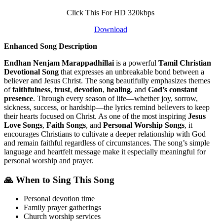
Click This For HD 320kbps
Download
Enhanced Song Description
Endhan Nenjam Marappadhillai
is a powerful
Tamil Christian
Devotional Song
that expresses an unbreakable bond between a
believer and Jesus Christ. The song beautifully emphasizes themes
of
faithfulness
,
trust
,
devotion
,
healing
, and
God’s constant
presence
. Through every season of life—whether joy, sorrow,
sickness, success, or hardship—the lyrics remind believers to keep
their hearts focused on Christ. As one of the most inspiring
Jesus
Love Songs
,
Faith Songs
, and
Personal Worship Songs
, it
encourages Christians to cultivate a deeper relationship with God
and remain faithful regardless of circumstances. The song’s simple
language and heartfelt message make it especially meaningful for
personal worship and prayer.
🙏 When to Sing This Song
Personal devotion time
Family prayer gatherings
Church worship services