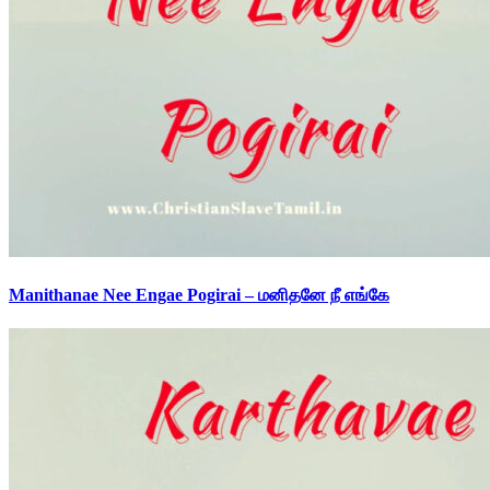
Manithanae Nee Engae Pogirai – மனிதனே நீ எங்கே