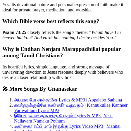
Yes. Its devotional nature and personal expression of faith make it
ideal for private prayer, meditation, and worship.
Which Bible verse best reflects this song?
Psalm 73:25
closely reflects the song’s theme:
“Whom have I in
heaven but You? And earth has nothing I desire besides You.”
Why is Endhan Nenjam Marappadhillai popular
among Tamil Christians?
Its heartfelt lyrics, simple language, and strong message of
unwavering devotion to Jesus resonate deeply with believers who
desire a closer relationship with Christ.
🎤 More Songs By Gnanasekar
அப்பால போ சாத்தானே Lyrics & MP3 | Appalapo Sathana
கண்ணுக்குள்ளே கண்ணீர் வருவதும் | Kannukullae Kanneer
Varuvathum Lyrics MP3
இயேசு நல்லவரு நமக்கு போதும் Lyrics & MP3 | Yesu
Nallavaru Namaku Pothum
மண்ணை நம்பி மரம் இருக்கு Lyrics Video MP3 | Mannai