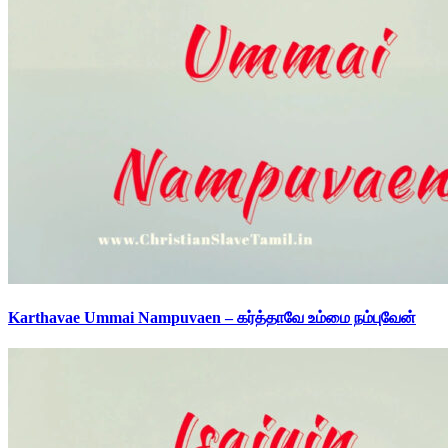
Karthavae Ummai Nampuvaen – கர்த்தாவே உம்மை நம்புவேன்