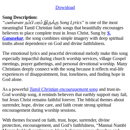
Download
Song Description:
“மண்ணை நம்பி மரம் இருக்கு Song Lyrics”
is one of the most
meaningful Tamil Christian faith songs that beautifully encourages
believers to place complete trust in Jesus Christ. Sung by
S.
Ganasekar
, the song combines simple imagery with deep spiritual
truths about dependence on God and divine faithfulness.
The emotional lyrics and peaceful devotional melody make this song
especially impactful during church worship services, village Gospel
meetings, prayer gatherings, and personal devotional worship. Many
Christians deeply connect with the song because it reflects real-life
experiences of disappointment, fear, loneliness, and finding hope in
God alone.
As a powerful
Tamil Christian encouragement song
and trust-in-
God worship song, it reminds believers that earthly support may fail,
but Jesus Christ remains faithful forever. The biblical themes about
surrender, hope, divine care, and faith create strong spiritual
encouragement during worship sessions.
With themes focused on faith, trust, hope, surrender, divine
protection, encouragement, and God’s faithfulness, “Mannai Nambi