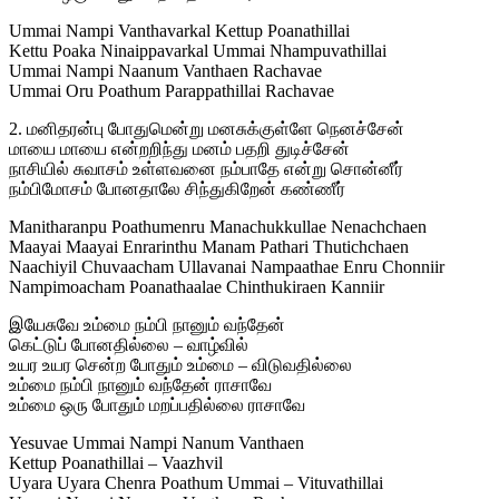
Ummai Nampi Vanthavarkal Kettup Poanathillai
Kettu Poaka Ninaippavarkal Ummai Nhampuvathillai
Ummai Nampi Naanum Vanthaen Rachavae
Ummai Oru Poathum Parappathillai Rachavae
2. மனிதரன்பு போதுமென்று மனசுக்குள்ளே நெனச்சேன்
மாயை மாயை என்றறிந்து மனம் பதறி துடிச்சேன்
நாசியில் சுவாசம் உள்ளவனை நம்பாதே என்று சொன்னீர்
நம்பிமோசம் போனதாலே சிந்துகிறேன் கண்ணீர்
Manitharanpu Poathumenru Manachukkullae Nenachchaen
Maayai Maayai Enrarinthu Manam Pathari Thutichchaen
Naachiyil Chuvaacham Ullavanai Nampaathae Enru Chonniir
Nampimoacham Poanathaalae Chinthukiraen Kanniir
இயேசுவே உம்மை நம்பி நானும் வந்தேன்
கெட்டுப் போனதில்லை – வாழ்வில்
உயர உயர சென்ற போதும் உம்மை – விடுவதில்லை
உம்மை நம்பி நானும் வந்தேன் ராசாவே
உம்மை ஒரு போதும் மறப்பதில்லை ராசாவே
Yesuvae Ummai Nampi Nanum Vanthaen
Kettup Poanathillai – Vaazhvil
Uyara Uyara Chenra Poathum Ummai – Vituvathillai