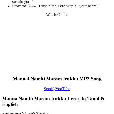
sustain you.”
Proverbs 3:5 – “Trust in the Lord with all your heart.”
Watch Online
Mannai Nambi Maram Irukku MP3 Song
Spotify
YouTube
Manna Nambi Maram Irukku Lyrics In Tamil &
English
மண்ணை நம்பி மரம் இருக்கு