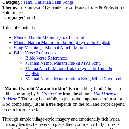
Category:
Tamil Christian Faith Songs
Theme:
Trust in God / Dependence on Jesus / Hope & Protection /
Faithfulness
Language:
Tamil
Table of Contents
Mannai Nambi Maram Lyrics In Tamil
Manna Nambi Maram Irukku Song Lyrics In English
Song Meaning – Mannai Nambi Maram
Bible Verse References
Bible Verse References
Mannai Nambi Maram Irukku MP3 Song
Manna Nambi Maram Irukku Lyrics In Tamil &
English
Mannai Nambi Maram Irukku Song MP3 Download
“Mannai Nambi Maram Irukku”
is a touching Tamil Christian
faith song sung by
S. Ganasekar
from the album “
Unakkoruvar
Irukirar
.” The song beautifully explains the importance of trusting
God completely, just as a tree depends on the soil and crops depend
on rain for survival.
Through simple village-style imagery and emotionally rich lyrics,
the song teaches believers to place their confidence fully in Jesus