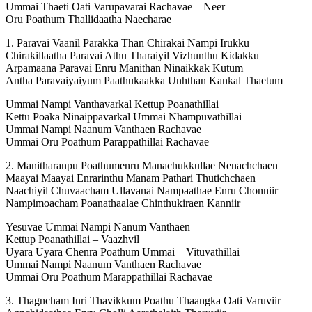
Ummai Thaeti Oati Varupavarai Rachavae – Neer
Oru Poathum Thallidaatha Naecharae
1. Paravai Vaanil Parakka Than Chirakai Nampi Irukku
Chirakillaatha Paravai Athu Tharaiyil Vizhunthu Kidakku
Arpamaana Paravai Enru Manithan Ninaikkak Kutum
Antha Paravaiyaiyum Paathukaakka Unhthan Kankal Thaetum
Ummai Nampi Vanthavarkal Kettup Poanathillai
Kettu Poaka Ninaippavarkal Ummai Nhampuvathillai
Ummai Nampi Naanum Vanthaen Rachavae
Ummai Oru Poathum Parappathillai Rachavae
2. Manitharanpu Poathumenru Manachukkullae Nenachchaen
Maayai Maayai Enrarinthu Manam Pathari Thutichchaen
Naachiyil Chuvaacham Ullavanai Nampaathae Enru Chonniir
Nampimoacham Poanathaalae Chinthukiraen Kanniir
Yesuvae Ummai Nampi Nanum Vanthaen
Kettup Poanathillai – Vaazhvil
Uyara Uyara Chenra Poathum Ummai – Vituvathillai
Ummai Nampi Naanum Vanthaen Rachavae
Ummai Oru Poathum Marappathillai Rachavae
3. Thagncham Inri Thavikkum Poathu Thaangka Oati Varuviir