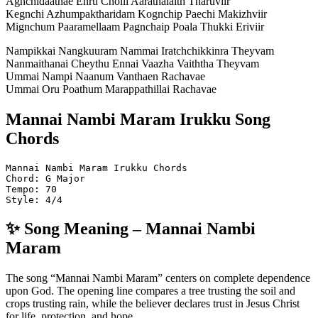
Agnchidaathae Enru Cholli Aarathalaith Tharuviir
Kegnchi Azhumpaktharidam Kognchip Paechi Makizhviir
Mignchum Paaramellaam Pagnchaip Poala Thukki Eriviir
Nampikkai Nangkuuram Nammai Iratchchikkinra Theyvam
Nanmaithanai Cheythu Ennai Vaazha Vaiththa Theyvam
Ummai Nampi Naanum Vanthaen Rachavae
Ummai Oru Poathum Marappathillai Rachavae
Mannai Nambi Maram Irukku Song
Chords
Mannai Nambi Maram Irukku Chords
Chord: G Major
Tempo: 70
Style: 4/4
✨ Song Meaning – Mannai Nambi
Maram
The song “Mannai Nambi Maram” centers on complete dependence
upon God. The opening line compares a tree trusting the soil and
crops trusting rain, while the believer declares trust in Jesus Christ
for life, protection, and hope.