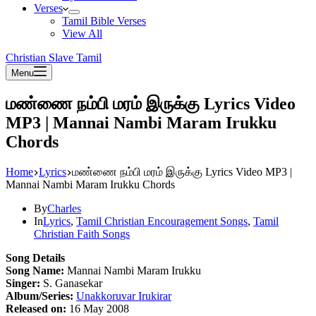
Verses
Tamil Bible Verses
View All
Christian Slave Tamil
Menu
மண்ணை நம்பி மரம் இருக்கு Lyrics Video
MP3 | Mannai Nambi Maram Irukku
Chords
Home
Lyrics
மண்ணை நம்பி மரம் இருக்கு Lyrics Video MP3 |
Mannai Nambi Maram Irukku Chords
By
Charles
In
Lyrics
,
Tamil Christian Encouragement Songs
,
Tamil
Christian Faith Songs
Song Details
Song Name:
Mannai Nambi Maram Irukku
Singer:
S. Ganasekar
Album/Series:
Unakkoruvar Irukirar
Released on:
16 May 2008