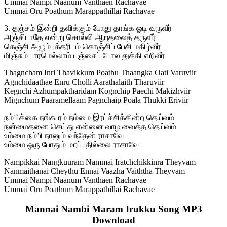
Ummai Nampi Naanum Vanthaen Rachavae
Ummai Oru Poathum Marappathillai Rachavae
3. தஞ்சம் இன்றி தவிக்கும் போது தாங்க ஓடி வருவீர்
அஞ்சிடாதே என்று சொல்லி ஆறதலைத் தருவீர்
கெஞ்சி அழும்பக்தரிடம் கொஞ்சிப் பேசி மகிழ்வீர்
மிஞ்சும் பாரமெல்லாம் பஞ்சைப் போல துக்கி எறிவீர்
Thagncham Inri Thavikkum Poathu Thaangka Oati Varuviir
Agnchidaathae Enru Cholli Aarathalaith Tharuviir
Kegnchi Azhumpaktharidam Kognchip Paechi Makizhviir
Mignchum Paaramellaam Pagnchaip Poala Thukki Eriviir
நம்பிக்கை நங்கூரம் நம்மை இரட்ச்சிக்கின்ற தெய்வம்
நன்மைதனை செய்து என்னை வாழ வைத்த தெய்வம்
உம்மை நம்பி நானும் வந்தேன் ராசாவே
உம்மை ஒரு போதும் மறப்பதில்லை ராசாவே
Nampikkai Nangkuuram Nammai Iratchchikkinra Theyvam
Nanmaithanai Cheythu Ennai Vaazha Vaiththa Theyvam
Ummai Nampi Naanum Vanthaen Rachavae
Ummai Oru Poathum Marappathillai Rachavae
Mannai Nambi Maram Irukku Song MP3
Download