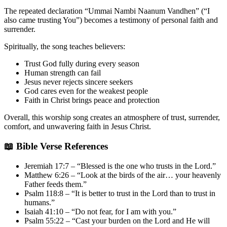
The repeated declaration “Ummai Nambi Naanum Vandhen” (“I
also came trusting You”) becomes a testimony of personal faith and
surrender.
Spiritually, the song teaches believers:
Trust God fully during every season
Human strength can fail
Jesus never rejects sincere seekers
God cares even for the weakest people
Faith in Christ brings peace and protection
Overall, this worship song creates an atmosphere of trust, surrender,
comfort, and unwavering faith in Jesus Christ.
📖 Bible Verse References
Jeremiah 17:7 – “Blessed is the one who trusts in the Lord.”
Matthew 6:26 – “Look at the birds of the air… your heavenly
Father feeds them.”
Psalm 118:8 – “It is better to trust in the Lord than to trust in
humans.”
Isaiah 41:10 – “Do not fear, for I am with you.”
Psalm 55:22 – “Cast your burden on the Lord and He will