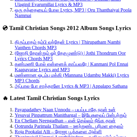
Ulaginil Evarumillai Lyrics & MP3
ஒரு தந்தையைப் போல Lyrics, MP3 | Oru Thanthaiyai Poola
Nammai
💿 Tamil Christian Songs 2012 Album Songs Lyrics
திருப்பாதம் நம்பி வந்தேன் Lyrics | Thirupatham Nambi
Vanthen Chords MP3
(ஜோதி தோன்றும் ஓர் தேசமுண்டு) | Jothi Thondrum Oor
Lyrics Chords MP3
கண்மணி போல் என்னைக் காப்பவரே | Kanmani Pol Ennai
Kaapavarae Lyrics and MP3
மண்ணான ஒடம்பு மக்கி (Mannana Udambu Makki) Lyrics
MP3 Chords
அப்பால போ சாத்தானே Lyrics & MP3 | Appalapo Sathana
🔥 Latest Tamil Christian Songs Lyrics
Payapadathey Naan Unnodu – பயப்படாதே நான் உன்
Yesuvai Pinpattrum Manithargal – இயேசுவைப் பின்பற்றும்
En Chellam Neengadhan – என் செல்லம் நீங்க தான்
Ootrunda Parimala Thailam – ஊற்றுண்ட பரிமள தைலம்
Roja Pookalai Alli – ரோஜா பூக்களை அள்ளி