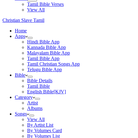
Tamil Bible Verses
View All
Christian Slave Tamil
Home
Apps
Hindi Bible App
Kannada Bible App
Malayalam Bible App
Tamil Bible App
Tamil Christian Songs App
Telugu Bible App
Bible
Bible Details
Tamil Bible
English Bible[KJV]
Category
Artist
Albums
Songs
View All
By Artist List
By Volumes Card
By Volumes List