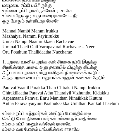
மழையை நம்மி பயிரிருக்கு
உன்னை நம்பி நானிருக்கேன் ராசாவே
உம்மை தேடி ஓடி வருபவரை ராசாவே – நீர்
ஒரு போதும் தள்ளிடாத நேசரே
Mannai Nambi Maram Irukku
Mazhaiyai Nammi Payirirukku
Unnai Nampi Naanirukkaen Rachavae
Ummai Thaeti Oati Varupavarai Rachavae – Neer
Oru Poathum Thallidaatha Naecharae
1. பறவை வானில் பறக்க தன் சிறகை நம்பி இருக்கு
சிறகில்லாத பறவை அது தரையில் விழுந்து கிடக்கு
அற்பமான பறவை என்று மனிதன் நினைக்கக் கூடும்
அந்த பறவையையும் பாதுகாக்க உந்தன் கண்கள் தேடும்
Paravai Vaanil Parakka Than Chirakai Nampi Irukku
Chirakillaatha Paravai Athu Tharaiyil Vizhunthu Kidakku
Arpamaana Paravai Enru Manithan Ninaikkak Kutum
Antha Paravaiyaiyum Paathukaakka Unhthan Kankal Thaetum
உம்மை நம்பி வந்தவர்கள் கெட்டுப் போனதில்லை
கெட்டு போக நினைப்பவர்கள் உம்மை நம்புவதில்லை
உம்மை நம்பி நானும் வந்தேன் ராசாவே
உம்மை ஒரு போதும் பறப்பதில்லை ராசாவே