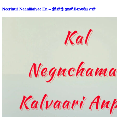
Neerintri Naanillaiyae En – நீரின்றி நானில்லையே என்