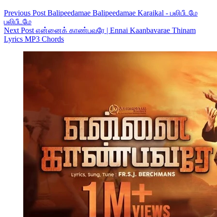
Previous
Post
Balipeedamae Balipeedamae Karaikal - பலிபீடமே
பலிபீடமே
Next
Post
என்னைக் காண்பவரே | Ennai Kaanbavarae Thinam
Lyrics MP3 Chords