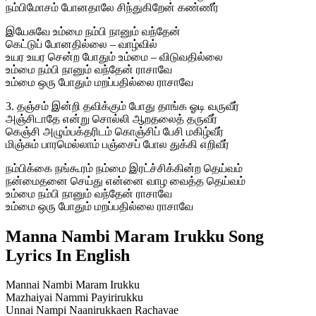
நம்பிமோசம் போனதாலே சிந்துகிறேன் கண்ணீர்
இயேசுவே உம்மை நம்பி நானும் வந்தேன்
கெட்டுப் போனதில்லை – வாழ்வில்
உயர உயர சென்ற போதும் உம்மை – விடுவதில்லை
உம்மை நம்பி நானும் வந்தேன் ராசாவே
உம்மை ஒரு போதும் மறப்பதில்லை ராசாவே
3. தஞ்சம் இன்றி தவிக்கும் போது தாங்க ஓடி வருவீர்
அஞ்சிடாதே என்று சொல்லி ஆறதலைத் தருவீர்
கெஞ்சி அழும்பக்தரிடம் கொஞ்சிப் பேசி மகிழ்வீர்
மிஞ்சும் பாரமெல்லாம் பஞ்சைப் போல துக்கி எறிவீர்
நம்பிக்கை நங்கூரம் நம்மை இரட்ச்சிக்கின்ற தெய்வம்
நன்மைதனை செய்து என்னை வாழ வைத்த தெய்வம்
உம்மை நம்பி நானும் வந்தேன் ராசாவே
உம்மை ஒரு போதும் மறப்பதில்லை ராசாவே
Manna Nambi Maram Irukku Song
Lyrics In English
Mannai Nambi Maram Irukku
Mazhaiyai Nammi Payirirukku
Unnai Nampi Naanirukkaen Rachavae