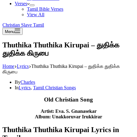
Verses
Tamil Bible Verses
View All
Christian Slave Tamil
Menu
Thuthika Thuthika Kirupai – துதிக்க
துதிக்க கிருபை
Home
Lyrics
Thuthika Thuthika Kirupai – துதிக்க துதிக்க
கிருபை
By
Charles
In
Lyrics
,
Tamil Christian Songs
Old Christian Song
Artist: Eva. S. Gnanasekar
Album: Unakkoruvar Irukkirar
Thuthika Thuthika Kirupai Lyrics in