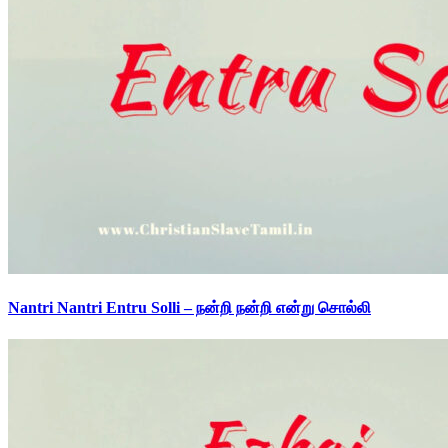
Nantri Nantri Entru Solli – நன்றி நன்றி என்று சொல்லி