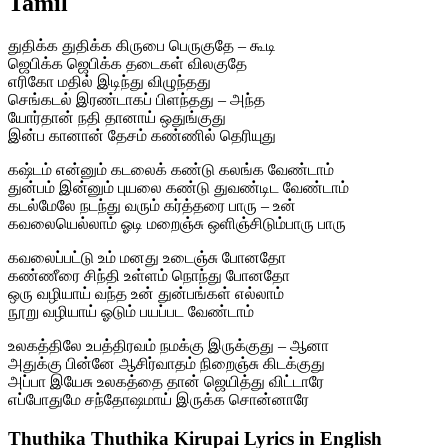
Tamil
துதிக்க துதிக்க கிருபை பெருகுதே – கூடி
ஜெபிக்க ஜெபிக்க தடைகள் விலகுதே
எரிகோ மதில் இடிந்து விழுந்தது
செங்கடல் இரண்டாகப் பிளந்தது – அந்த
யோர்தான் நதி தானாய் ஒதுங்குது
இன்ப கானான் தேசம் கண்ணில் தெரியுது
கஷ்டம் என்னும் கடலைக் கண்டு கலங்க வேண்டாம்
துன்பம் இன்னும் புயலை கண்டு துவண்டிட வேண்டாம்
கடல்மேலே நடந்து வரும் கர்த்தரை பாரு – உன்
கவலையெல்லாம் ஓடி மறைஞ்சு ஒளிஞ்சிடும்பாரு பாரு
கவலைப்பட்டு உம் மனது உடைஞ்சு போனதோ
கண்ணீரை சிந்தி உள்ளம் நொந்து போனதோ
ஒரு வழியாய் வந்த உன் துன்பங்கள் எல்லாம்
நூறு வழியாய் ஓடும் பயப்பட வேண்டாம்
உலகத்திலே உபத்திரவம் நமக்கு இருக்குது – ஆனா
அதுக்கு பின்னே ஆசிர்வாதம் நிறைஞ்சு கிடக்குது
அப்பா இயேசு உலகத்தை தான் ஜெயித்து விட்டாரே
எப்போதுமே சந்தோஷமாய் இருக்க சொன்னாரே
Thuthika Thuthika Kirupai Lyrics in English