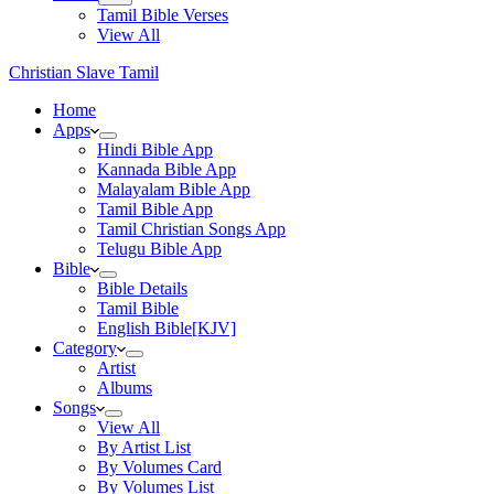
Tamil Bible Verses
View All
Christian Slave Tamil
Home
Apps
Hindi Bible App
Kannada Bible App
Malayalam Bible App
Tamil Bible App
Tamil Christian Songs App
Telugu Bible App
Bible
Bible Details
Tamil Bible
English Bible[KJV]
Category
Artist
Albums
Songs
View All
By Artist List
By Volumes Card
By Volumes List