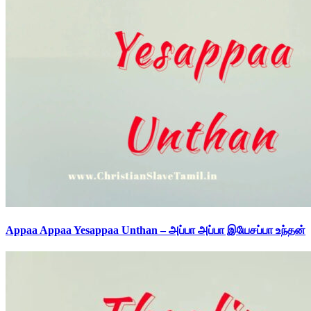
Appaa Appaa Yesappaa Unthan – அப்பா அப்பா இயேசப்பா உந்தன்