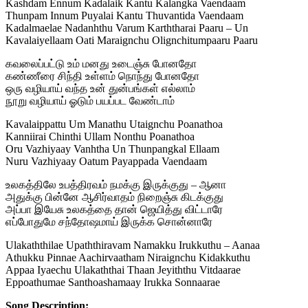
Kashdam Ennum Kadalaik Kantu Kalangka Vaendaam
Thunpam Innum Puyalai Kantu Thuvantida Vaendaam
Kadalmaelae Nadanhthu Varum Karththarai Paaru – Un
Kavalaiyellaam Oati Maraignchu Olignchitumpaaru Paaru
கவலைப்பட்டு உம் மனது உடைஞ்சு போனதோ
கண்ணீரை சிந்தி உள்ளம் நொந்து போனதோ
ஒரு வழியாய் வந்த உன் துன்பங்கள் எல்லாம்
நூறு வழியாய் ஓடும் பயப்பட வேண்டாம்
Kavalaippattu Um Manathu Utaignchu Poanathoa
Kanniirai Chinthi Ullam Nonthu Poanathoa
Oru Vazhiyaay Vanhtha Un Thunpangkal Ellaam
Nuru Vazhiyaay Oatum Payappada Vaendaam
உலகத்திலே உபத்திரவம் நமக்கு இருக்குது – ஆனா
அதுக்கு பின்னே ஆசிர்வாதம் நிறைஞ்சு கிடக்குது
அப்பா இயேசு உலகத்தை தான் ஜெயித்து விட்டாரே
எப்போதுமே சந்தோஷமாய் இருக்க சொன்னாரே
Ulakaththilae Upaththiravam Namakku Irukkuthu – Aanaa
Athukku Pinnae Aachirvaatham Niraignchu Kidakkuthu
Appaa Iyaechu Ulakaththai Thaan Jeyiththu Vitdaarae
Eppoathumae Santhoashamaay Irukka Sonnaarae
Song Description: