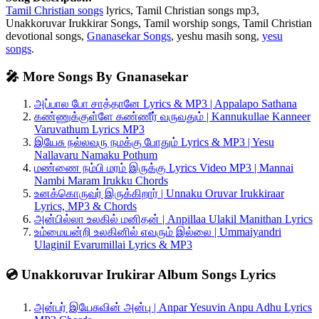
Tamil Christian songs
lyrics, Tamil Christian songs mp3,
Unakkoruvar Irukkirar Songs, Tamil worship songs, Tamil Christian
devotional songs,
Gnanasekar Songs
, yeshu masih song,
yesu
songs
.
🎤 More Songs By Gnanasekar
அப்பால போ சாத்தானே Lyrics & MP3 | Appalapo Sathana
கண்ணுக்குள்ளே கண்ணீர் வருவதும் | Kannukullae Kanneer
Varuvathum Lyrics MP3
இயேசு நல்லவரு நமக்கு போதும் Lyrics & MP3 | Yesu
Nallavaru Namaku Pothum
மண்ணை நம்பி மரம் இருக்கு Lyrics Video MP3 | Mannai
Nambi Maram Irukku Chords
உனக்கொருவர் இருக்கிறார் | Unnaku Oruvar Irukkiraar
Lyrics, MP3 & Chords
அன்பில்லா உலகில் மனிதன் | Anpillaa Ulakil Manithan Lyrics
உம்மையன்றி உலகினில் எவரும் இல்லை | Ummaiyandri
Ulaginil Evarumillai Lyrics & MP3
💿 Unakkoruvar Irukirar Album Songs Lyrics
அன்பர் இயேசுவின் அன்பு | Anpar Yesuvin Anpu Adhu Lyrics