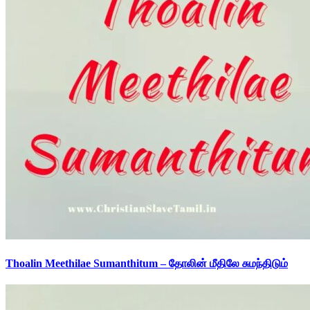
Thoalin Meethilae Sumanthitum – தோலின் மீதிலே சுமந்திடும்