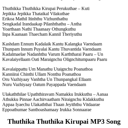
Thuthikka Thuthikka Kirupai Perukuthae – Kuti
Jepikka Jepikka Thataikal Vilakuthae
Erikoa Mathil Itinhthu Vizhunthathu
Sengkadal Irandaakap Pilanhthathu – Antha
Yoarthaan Nathi Thaanaay Othungkuthu
Inpa Kaanaan Thaecham Kannil Theriyuthu
Kashdam Ennum Kadalaik Kantu Kalangka Vaendaam
Thunpam Innum Puyalai Kantu Thuvantida Vaendaam
Kadalmaelae Nadanhthu Varum Karththarai Paaru – Un
Kavalaiyellaam Oati Maraignchu Olignchitumpaaru Paaru
Kavalaippattu Um Manathu Utaignchu Poanathoa
Kanniirai Chinthi Ullam Nonthu Poanathoa
Oru Vazhiyaay Vanhtha Un Thunpangkal Ellaam
Nuru Vazhiyaay Oatum Payappada Vaendaam
Ulakaththilae Upaththiravam Namakku Irukkuthu – Aanaa
Athukku Pinnae Aachirvaatham Niraignchu Kidakkuthu
Appaa Iyaechu Ulakaththai Thaan Jeyiththu Vitdaarae
Eppoathumae Santhoashamaay Irukka Sonnaarae
Thuthika Thuthika Kirupai MP3 Song