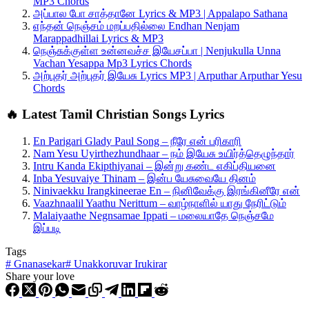
MP3 Chords
அப்பால போ சாத்தானே Lyrics & MP3 | Appalapo Sathana
எந்தன் நெஞ்சம் மறப்பதில்லை Endhan Nenjam
Marappadhillai Lyrics & MP3
நெஞ்சுக்குள்ள உன்னவச்ச இயேசப்பா | Nenjukulla Unna
Vachan Yesappa Mp3 Lyrics Chords
அற்புதர் அற்புதர் இயேசு Lyrics MP3 | Arputhar Arputhar Yesu
Chords
🔥 Latest Tamil Christian Songs Lyrics
En Parigari Glady Paul Song – நீரே என் பரிகாரி
Nam Yesu Uyirthezhundhaar – நம் இயேசு உயிர்த்தெழுந்தார்
Intru Kanda Ekipthiyanai – இன்று கண்ட எகிப்தியனை
Inba Yesuvaiye Thinam – இன்ப யேசுவையே தினம்
Ninivaekku Irangkineerae En – நினிவேக்கு இரங்கினீரே என்
Vaazhnaalil Yaathu Nerittum – வாழ்நாளில் யாது நேரிட்டும்
Malaiyaathe Negnsamae Ippati – மலையாதே நெஞ்சமே
இப்படி
Tags
#
Gnanasekar
#
Unakkoruvar Irukirar
Share your love