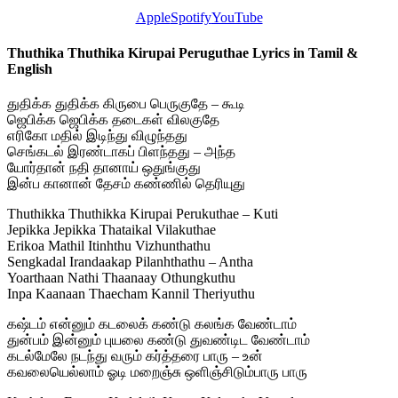
Apple
Spotify
YouTube
Thuthika Thuthika Kirupai Peruguthae Lyrics in Tamil &
English
துதிக்க துதிக்க கிருபை பெருகுதே – கூடி
ஜெபிக்க ஜெபிக்க தடைகள் விலகுதே
எரிகோ மதில் இடிந்து விழுந்தது
செங்கடல் இரண்டாகப் பிளந்தது – அந்த
யோர்தான் நதி தானாய் ஒதுங்குது
இன்ப கானான் தேசம் கண்ணில் தெரியுது
Thuthikka Thuthikka Kirupai Perukuthae – Kuti
Jepikka Jepikka Thataikal Vilakuthae
Erikoa Mathil Itinhthu Vizhunthathu
Sengkadal Irandaakap Pilanhthathu – Antha
Yoarthaan Nathi Thaanaay Othungkuthu
Inpa Kaanaan Thaecham Kannil Theriyuthu
கஷ்டம் என்னும் கடலைக் கண்டு கலங்க வேண்டாம்
துன்பம் இன்னும் புயலை கண்டு துவண்டிட வேண்டாம்
கடல்மேலே நடந்து வரும் கர்த்தரை பாரு – உன்
கவலையெல்லாம் ஓடி மறைஞ்சு ஒளிஞ்சிடும்பாரு பாரு