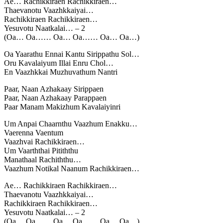
Ae… Rachikkiraen Rachikkiraen…
Thaevanotu Vaazhkkaiyai…
Rachikkiraen Rachikkiraen…
Yesuvotu Naatkalai… – 2
(Oa… Oa…… Oa… Oa…… Oa… Oa…)
Oa Yaarathu Ennai Kantu Sirippathu Sol…
Oru Kavalaiyum Illai Enru Chol…
En Vaazhkkai Muzhuvathum Nantri
Paar, Naan Azhakaay Sirippaen
Paar, Naan Azhakaay Parappaen
Paar Manam Makizhum Kavalaiyinri
Um Anpai Chaarnthu Vaazhum Enakku…
Vaerenna Vaentum
Vaazhvai Rachikkiraen…
Um Vaarththai Pitiththu
Manathaal Rachiththu…
Vaazhum Notikal Naanum Rachikkiraen…
Ae… Rachikkiraen Rachikkiraen…
Thaevanotu Vaazhkkaiyai…
Rachikkiraen Rachikkiraen…
Yesuvotu Naatkalai… – 2
(Oa… Oa…… Oa… Oa…… Oa… Oa…)