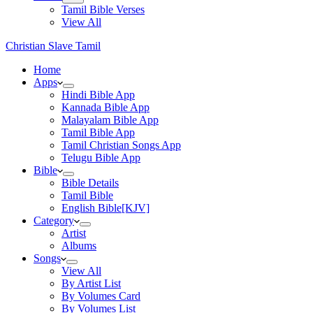
Tamil Bible Verses
View All
Christian Slave Tamil
Home
Apps
Hindi Bible App
Kannada Bible App
Malayalam Bible App
Tamil Bible App
Tamil Christian Songs App
Telugu Bible App
Bible
Bible Details
Tamil Bible
English Bible[KJV]
Category
Artist
Albums
Songs
View All
By Artist List
By Volumes Card
By Volumes List