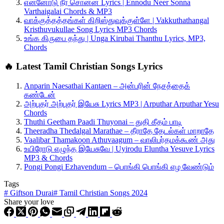
என்னோடு நீர் சொன்ன Lyrics | Ennodu Neer Sonna
Varthaigalai Chords & MP3
வாக்குத்தத்தங்கள் கிறிஸ்துவுக்குள்ளே | Vakkuthathangal
Kristhuvukullae Song Lyrics MP3 Chords
உங்க கிருபை தந்து | Unga Kirubai Thanthu Lyrics, MP3,
Chords
🔥 Latest Tamil Christian Songs Lyrics
Anparin Naesathai Kantaen – அன்பரின் நேசத்தைக்
கண்டேன்
அற்புதர் அற்புதர் இயேசு Lyrics MP3 | Arputhar Arputhar Yesu
Chords
Thuthi Geetham Paadi Thuyonai – துதி கீதம் பாடி
Theeradha Thedalgal Marathae – தீராதே தேடல்கள் மாறாதே
Vaalibar Thamakoon Athuvaagum – வாலிபர்தமக்கூண் அது
உயிரோடு எழுந்த இயேசுவே | Uyirodu Eluntha Yesuve Lyrics
MP3 & Chords
Pongi Pongi Ezhavendum – பொங்கி பொங்கி எழ வேண்டும்
Tags
#
Giftson Durai
#
Tamil Christian Songs 2024
Share your love