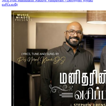
Next
Post
Manitharin Naduve Vasipavare - மனிதரின் நடுவே
வசிப்பவரே