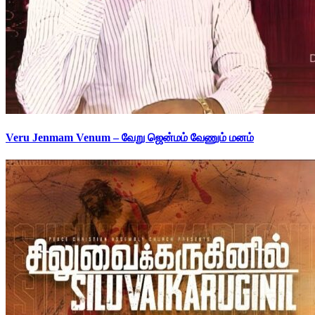
Veru Jenmam Venum – வேறு ஜென்மம் வேணும் மனம்