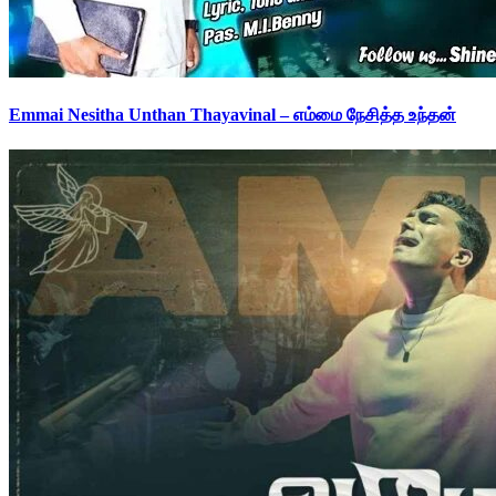
Emmai Nesitha Unthan Thayavinal – எம்மை நேசித்த உந்தன்