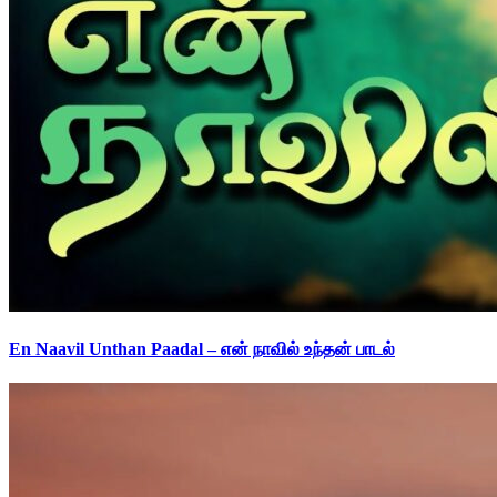
En Naavil Unthan Paadal – என் நாவில் உந்தன் பாடல்