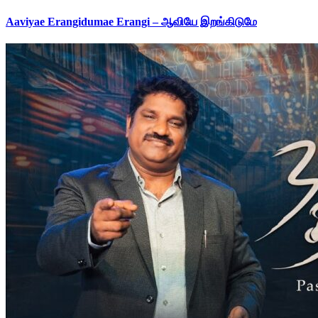
Aaviyae Erangidumae Erangi – ஆவியே இறங்கிடுமே