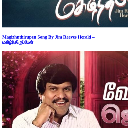
Magizhnthirupen Song By Jim Reeves Herald –
மகிழ்ந்திருப்பேன்