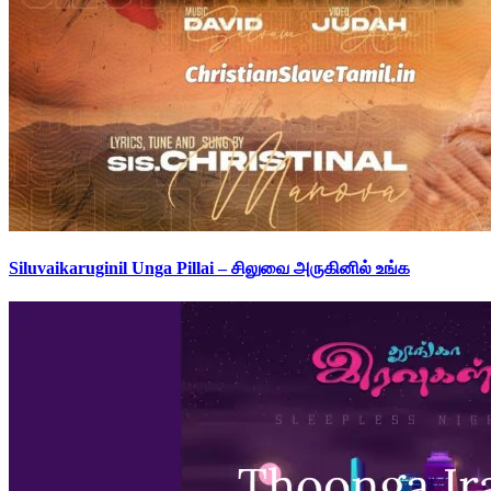
Siluvaikaruginil Unga Pillai – சிலுவை அருகினில் உங்க