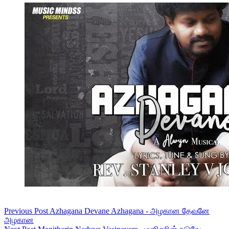
Previous
Post
Azhagana Devane Azhagana - அழகான தேவனே
அழகான