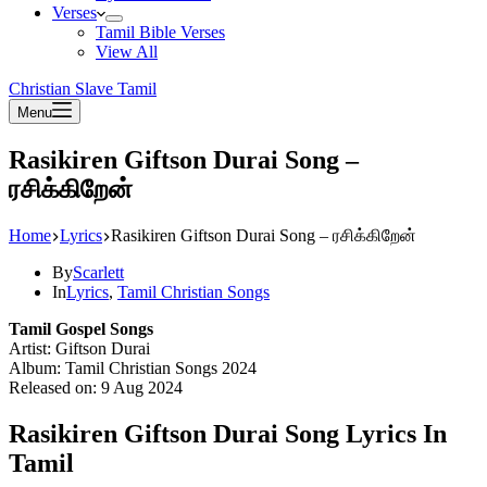
Verses
Tamil Bible Verses
View All
Christian Slave Tamil
Menu
Rasikiren Giftson Durai Song –
ரசிக்கிறேன்
Home
Lyrics
Rasikiren Giftson Durai Song – ரசிக்கிறேன்
By
Scarlett
In
Lyrics
,
Tamil Christian Songs
Tamil Gospel Songs
Artist: Giftson Durai
Album: Tamil Christian Songs 2024
Released on: 9 Aug 2024
Rasikiren Giftson Durai Song Lyrics In
Tamil