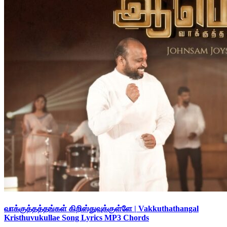
வாக்குத்தத்தங்கள் கிறிஸ்துவுக்குள்ளே | Vakkuthathangal
Kristhuvukullae Song Lyrics MP3 Chords