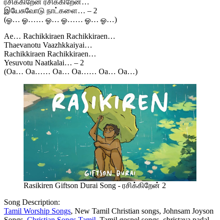
ரசிக்கிறேன் ரசிக்கிறேன்…
இயேசுவோடு நாட்களை… – 2
(ஓ… ஓ…… ஓ… ஓ…… ஓ… ஓ…)
Ae… Rachikkiraen Rachikkiraen…
Thaevanotu Vaazhkkaiyai…
Rachikkiraen Rachikkiraen…
Yesuvotu Naatkalai… – 2
(Oa… Oa…… Oa… Oa…… Oa… Oa…)
Rasikiren Giftson Durai Song - ரசிக்கிறேன் 2
Song Description:
Tamil Worship Songs
, New Tamil Christian songs, Johnsam Joyson
Songs,
Christian Songs Tamil
, Tamil gospel songs, christava padal,