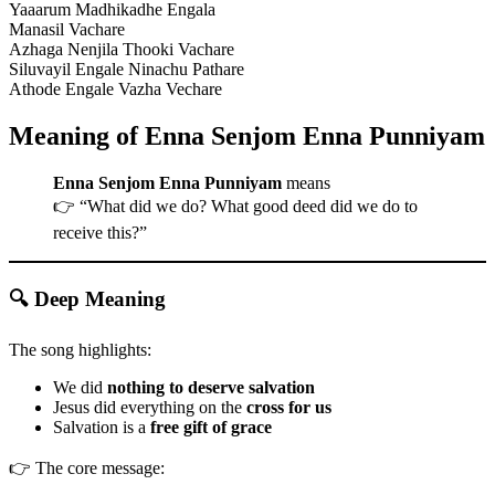
Yaaarum Madhikadhe Engala
Manasil Vachare
Azhaga Nenjila Thooki Vachare
Siluvayil Engale Ninachu Pathare
Athode Engale Vazha Vechare
Meaning of Enna Senjom Enna Punniyam
Enna Senjom Enna Punniyam
means
👉 “What did we do? What good deed did we do to
receive this?”
🔍 Deep Meaning
The song highlights:
We did
nothing to deserve salvation
Jesus did everything on the
cross for us
Salvation is a
free gift of grace
👉 The core message: