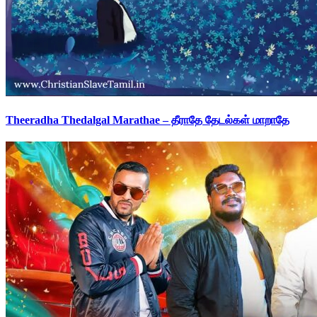
Theeradha Thedalgal Marathae – தீராதே தேடல்கள் மாறாதே