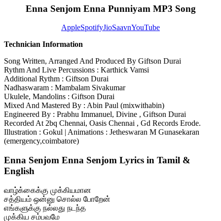
Enna Senjom Enna Punniyam MP3 Song
Apple
Spotify
JioSaavn
YouTube
Technician Information
Song Written, Arranged And Produced By Giftson Durai
Rythm And Live Percussions : Karthick Vamsi
Additional Rythm : Giftson Durai
Nadhaswaram : Mambalam Sivakumar
Ukulele, Mandolins : Giftson Durai
Mixed And Mastered By : Abin Paul (mixwithabin)
Engineered By : Prabhu Immanuel, Divine , Giftson Durai
Recorded At 2bq Chennai, Oasis Chennai , Gd Records Erode.
Illustration : Gokul | Animations : Jetheswaran M Gunasekaran
(emergency,coimbatore)
Enna Senjom Enna Senjom Lyrics in Tamil &
English
வாழ்க்கைக்கு முக்கியமான
சத்தியம் ஒன்னு சொல்ல போறேன்
எங்களுக்கு நல்லது நடந்த
முக்கிய சம்பவமே