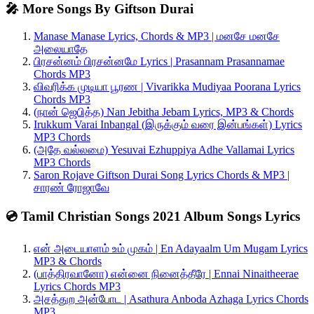
🎤 More Songs By Giftson Durai
Manase Manase Lyrics, Chords & MP3 | மனசே மனசே
அலையாதே
பிரசன்னம் பிரசன்னமே Lyrics | Prasannam Prasannamae
Chords MP3
விவரிக்க முடியா பூரண | Vivarikka Mudiyaa Poorana Lyrics
Chords MP3
(நான் ஜெபித்த) Nan Jebitha Jebam Lyrics, MP3 & Chords
Irukkum Varai Inbangal (இருக்கும் வரை இன்பங்கள்) Lyrics
MP3 Chords
(அதே வல்லமை) Yesuvai Ezhuppiya Adhe Vallamai Lyrics
MP3 Chords
Saron Rojave Giftson Durai Song Lyrics Chords & MP3 |
சாரண் ரோஜாவே
💿 Tamil Christian Songs 2021 Album Songs Lyrics
என் அடையாளம் உம் முகம் | En Adayaalm Um Mugam Lyrics
MP3 & Chords
(பாத்திரவானோ) என்னை நினைத்தீரே | Ennai Ninaitheerae
Lyrics Chords MP3
அசத்துற அன்போட | Asathura Anboda Azhaga Lyrics Chords
MP3