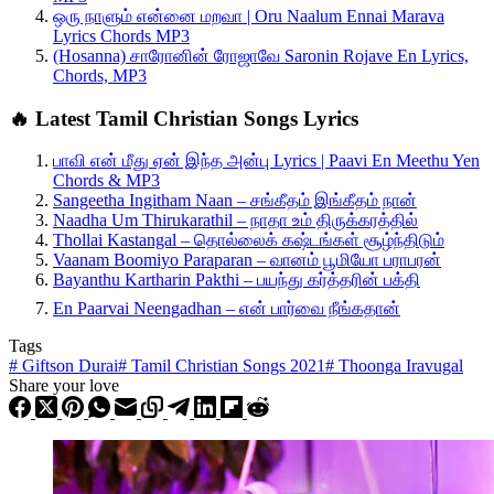
ஒரு நாளும் என்னை மறவா | Oru Naalum Ennai Marava
Lyrics Chords MP3
(Hosanna) சாரோனின் ரோஜாவே Saronin Rojave En Lyrics,
Chords, MP3
🔥 Latest Tamil Christian Songs Lyrics
பாவி என் மீது ஏன் இந்த அன்பு Lyrics | Paavi En Meethu Yen
Chords & MP3
Sangeetha Ingitham Naan – சங்கீதம் இங்கீதம் நான்
Naadha Um Thirukarathil – நாதா உம் திருக்கரத்தில்
Thollai Kastangal – தொல்லைக் கஷ்டங்கள் சூழ்ந்திடும்
Vaanam Boomiyo Paraparan – வானம் பூமியோ பராபரன்
Bayanthu Kartharin Pakthi – பயந்து கர்த்தரின் பக்தி
En Paarvai Neengadhan – என் பார்வை நீங்கதான்
Tags
#
Giftson Durai
#
Tamil Christian Songs 2021
#
Thoonga Iravugal
Share your love