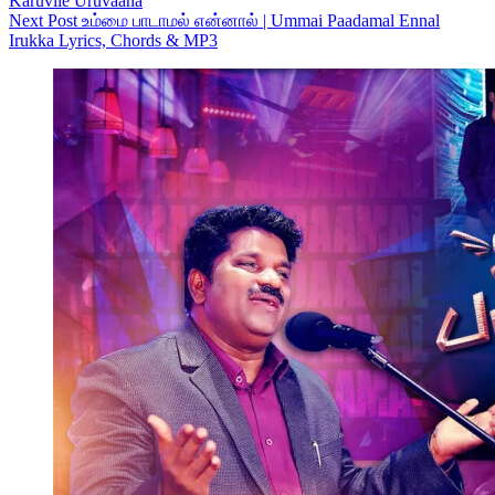
Karuvile Uruvaana
Next
Post
உம்மை பாடாமல் என்னால் | Ummai Paadamal Ennal
Irukka Lyrics, Chords & MP3