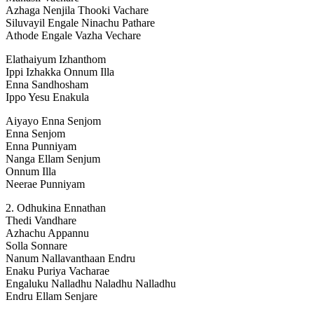
Azhaga Nenjila Thooki Vachare
Siluvayil Engale Ninachu Pathare
Athode Engale Vazha Vechare
Elathaiyum Izhanthom
Ippi Izhakka Onnum Illa
Enna Sandhosham
Ippo Yesu Enakula
Aiyayo Enna Senjom
Enna Senjom
Enna Punniyam
Nanga Ellam Senjum
Onnum Illa
Neerae Punniyam
2. Odhukina Ennathan
Thedi Vandhare
Azhachu Appannu
Solla Sonnare
Nanum Nallavanthaan Endru
Enaku Puriya Vacharae
Engaluku Nalladhu Naladhu Nalladhu
Endru Ellam Senjare