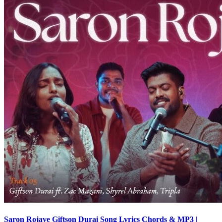
Saron Rojave Giftson Durai Song Lyrics Chords & MP3 |