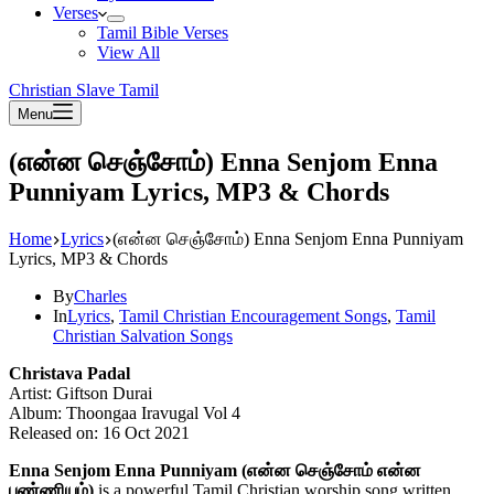
Verses
Tamil Bible Verses
View All
Christian Slave Tamil
Menu
(என்ன செஞ்சோம்) Enna Senjom Enna
Punniyam Lyrics, MP3 & Chords
Home
Lyrics
(என்ன செஞ்சோம்) Enna Senjom Enna Punniyam
Lyrics, MP3 & Chords
By
Charles
In
Lyrics
,
Tamil Christian Encouragement Songs
,
Tamil
Christian Salvation Songs
Christava Padal
Artist: Giftson Durai
Album: Thoongaa Iravugal Vol 4
Released on: 16 Oct 2021
Enna Senjom Enna Punniyam (என்ன செஞ்சோம் என்ன
புண்ணியம்)
is a powerful Tamil Christian worship song written,