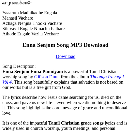
வாழ வைச்சாரே
Yaaarum Madhikadhe Engala
Manasil Vachare
Azhaga Nenjila Thooki Vachare
Siluvayil Engale Ninachu Pathare
Athode Engale Vazha Vechare
Enna Senjom Song MP3 Download
Download
Song Description:
Enna Senjom Enna Punniyam
is a powerful Tamil Christian
worship song by
Giftson Durai
from the album
Thoonga Iravugal
Vol 4
. This song beautifully explains that salvation is not based on
our works but is a free gift from God.
The lyrics describe how Jesus came searching for us, died on the
cross, and gave us new life—even when we did nothing to deserve
it. This song highlights the core message of grace and unconditional
love.
It is one of the impactful
Tamil Christian grace songs lyrics
and is
widely used in church worship, youth meetings, and personal