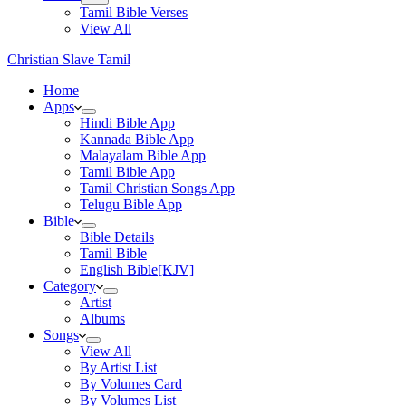
Tamil Bible Verses
View All
Christian Slave Tamil
Home
Apps
Hindi Bible App
Kannada Bible App
Malayalam Bible App
Tamil Bible App
Tamil Christian Songs App
Telugu Bible App
Bible
Bible Details
Tamil Bible
English Bible[KJV]
Category
Artist
Albums
Songs
View All
By Artist List
By Volumes Card
By Volumes List