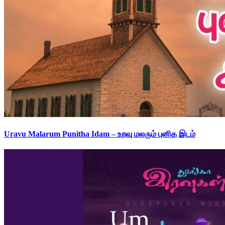
Uravu Malarum Punitha Idam – உறவு மலரும் புனித இடம்