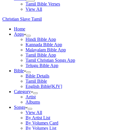
Tamil Bible Verses
View All
Christian Slave Tamil
Home
Apps
Hindi Bible App
Kannada Bible App
Malayalam Bible App
Tamil Bible App
Tamil Christian Songs App
Telugu Bible App
Bible
Bible Details
Tamil Bible
English Bible[KJV]
Category
Artist
Albums
Songs
View All
By Artist List
By Volumes Card
By Volumes List