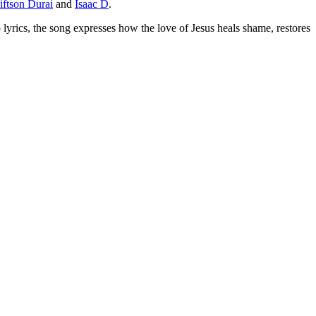
iftson Durai
and
Isaac D
.
 lyrics, the song expresses how the love of Jesus heals shame, restores