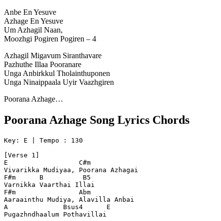
Anbe En Yesuve
Azhage En Yesuve
Um Azhagil Naan,
Moozhgi Pogiren Pogiren – 4
Azhagil Migavum Siranthavare
Pazhuthe Illaa Pooranare
Unga Anbirkkul Tholainthuponen
Unga Ninaippaala Uyir Vaazhgiren
Poorana Azhage…
Poorana Azhage Song Lyrics Chords
Key: E | Tempo : 130
[Verse 1]
E                  C#m
Vivarikka Mudiyaa, Poorana Azhagai
F#m      B          B5
Varnikka Vaarthai Illai
F#m                Abm
Aaraainthu Mudiya, Alavilla Anbai
A              Bsus4      E
Pugazhndhaalum Pothavillai