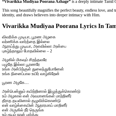
“Vivarikka Mudiyaa Poorana Azhage”
is a deeply intimate Tami
This song beautifully magnifies the perfect beauty, endless love, and 
identity, and draws believers into deeper intimacy with Him.
Vivarikka Mudiyaa Poorana Lyrics In Tam
விவரிக்க முடியா, பூரண அழகை
வர்ணிக்க வார்த்தை இல்லை
ஆராய்ந்து முடியா, அளவில்லா அன்பை
புகழ்ந்தாலும் போதவில்லை – 2
அழகில் மிகவும் சிறந்தவரே
பழுதே இல்லா பூரணரே
உங்க அன்பிற்குள் துலைந்துபோனேன்
உங்க நினைப்பால உயிர் வாழ்கிறேன்
பூரண அழகே…
அன்பென்னும் கயிற்றினால் இழுத்துக்கொண்டு
உம் அழகால் என் அவமானங்கள் மாற்றினீர்
தீராத தயவினால் தழுவிக்கொண்டு
என் வாழ்க்கையின் ஆதாரமாய் மாறினீர்
என் அருகில் நீர் நெருங்க
உம் ரூபம் நான் பார்த்து