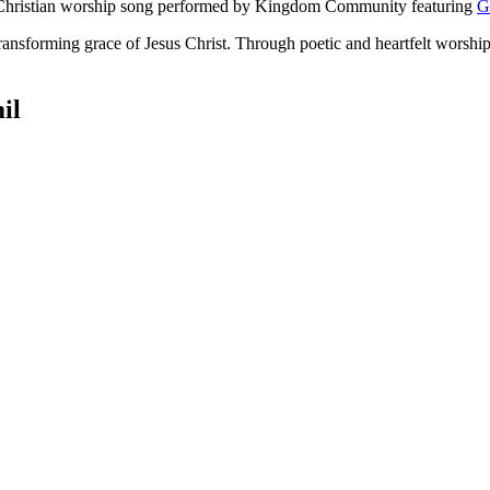
l Christian worship song performed by Kingdom Community featuring
G
transforming grace of Jesus Christ. Through poetic and heartfelt worship
il