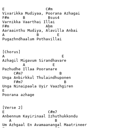
E                  C#m
Vivarikka Mudiyaa, Poorana Azhagai
F#m      B          Bsus4
Varnikka Vaarthai Illai
F#m                Abm
Aaraainthu Mudiya, Alavilla Anbai
A              B        E
Pugazhndhaalum Pothavillai
[Chorus]
A                         E
Azhagil Migavum Sirandhavare
         A            E
Pazhudhe Illaa Pooranare
     C#m7                B
Unga Anbirkkul Thulaindhuponen
     F#m7                  B
Unga Ninaipaala Uyir Vaazhgiren
E
Poorana azhage
[Verse 2]
E                   C#m7
Anbennum Kayirinaal Izhuthukkondu
   A                   B
Um Azhgaal En Avamaanangal Maatrineer