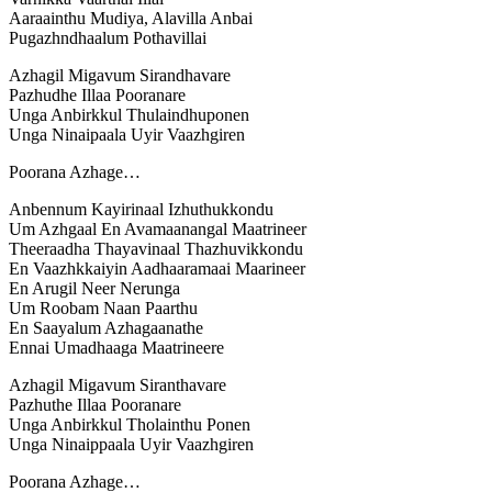
Aaraainthu Mudiya, Alavilla Anbai
Pugazhndhaalum Pothavillai
Azhagil Migavum Sirandhavare
Pazhudhe Illaa Pooranare
Unga Anbirkkul Thulaindhuponen
Unga Ninaipaala Uyir Vaazhgiren
Poorana Azhage…
Anbennum Kayirinaal Izhuthukkondu
Um Azhgaal En Avamaanangal Maatrineer
Theeraadha Thayavinaal Thazhuvikkondu
En Vaazhkkaiyin Aadhaaramaai Maarineer
En Arugil Neer Nerunga
Um Roobam Naan Paarthu
En Saayalum Azhagaanathe
Ennai Umadhaaga Maatrineere
Azhagil Migavum Siranthavare
Pazhuthe Illaa Pooranare
Unga Anbirkkul Tholainthu Ponen
Unga Ninaippaala Uyir Vaazhgiren
Poorana Azhage…