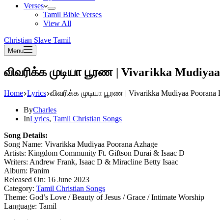
Verses
Tamil Bible Verses
View All
Christian Slave Tamil
Menu
விவரிக்க முடியா பூரண | Vivarikka Mudiya
Home
Lyrics
விவரிக்க முடியா பூரண | Vivarikka Mudiyaa Poorana 
By
Charles
In
Lyrics
,
Tamil Christian Songs
Song Details:
Song Name: Vivarikka Mudiyaa Poorana Azhage
Artists: Kingdom Community Ft. Giftson Durai & Isaac D
Writers: Andrew Frank, Isaac D & Miracline Betty Isaac
Album: Panim
Released On: 16 June 2023
Category:
Tamil Christian Songs
Theme: God’s Love / Beauty of Jesus / Grace / Intimate Worship
Language: Tamil