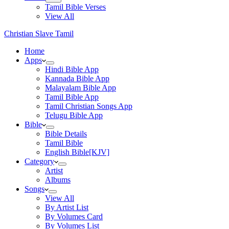
Tamil Bible Verses
View All
Christian Slave Tamil
Home
Apps
Hindi Bible App
Kannada Bible App
Malayalam Bible App
Tamil Bible App
Tamil Christian Songs App
Telugu Bible App
Bible
Bible Details
Tamil Bible
English Bible[KJV]
Category
Artist
Albums
Songs
View All
By Artist List
By Volumes Card
By Volumes List