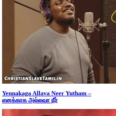
Yennakaga Allava Neer Yutham –
எனக்காக அல்லவா நீர்