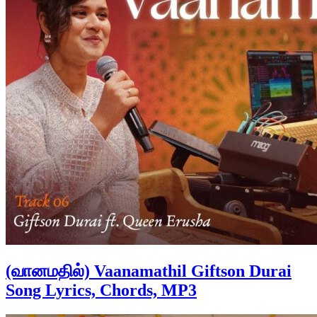
(வானமதில்) Vaanamathil Giftson Durai
Song Lyrics, Chords, MP3