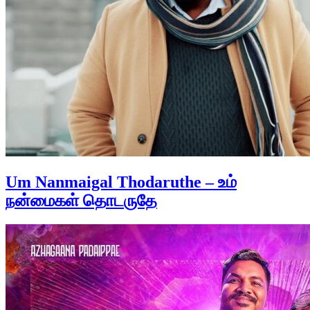
Um Nanmaigal Thodaruthe – உம்
நன்மைகள் தொடருதே