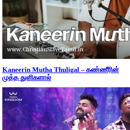
Kaneerin Mutha Thuligal – கண்ணீரின்
முத்த துளிகளால்