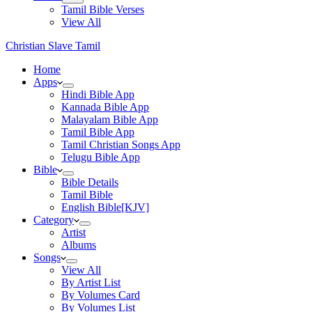
Tamil Bible Verses
View All
Christian Slave Tamil
Home
Apps
Hindi Bible App
Kannada Bible App
Malayalam Bible App
Tamil Bible App
Tamil Christian Songs App
Telugu Bible App
Bible
Bible Details
Tamil Bible
English Bible[KJV]
Category
Artist
Albums
Songs
View All
By Artist List
By Volumes Card
By Volumes List