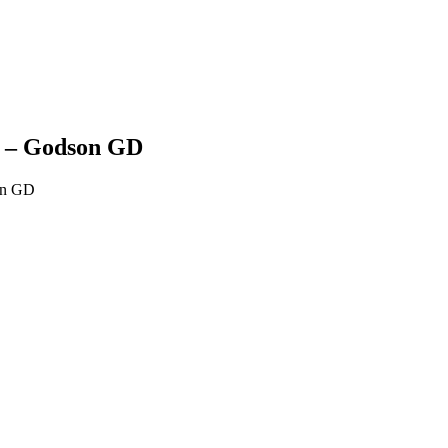
ு – Godson GD
on GD