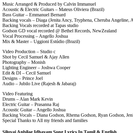
Music Arranged & Produced by Calvin Immanuel
Acoustic & Electric Guitars – Mateus Oliviera (Brazil)
Bass Guitar – Emmanuel Bernard
Backing vocals – Diaga (Jenita Ancy, Tryphena, Cheruba Angeline, 
Backing Vocals recorded at Tapas studio
Godson GD vocal recorded @ Bethel Records, NewZealand
Vocal Processing – Angello Joshua
Mix & Master – Uggioni Estúdio (Brazil)
Video Production – Studio c
Shot by Cecil Samuel & Ajay Allen
Photography – Monish
Lighting Engineer – Joshwa Cooper
Edit & DI – Cecil Samuel
Designs – Prince Joel
Audio – Jubilo Live (Rajesh & Jabaraj)
Video Featuring
Drums – Alan Mark Kevin
Electric Guitar – Prasanna Raj
Acoustic Guitar – Angello Joshua
Backing Vocals – Diana Godson, Rhema Godson, Ryan Godson, Jeni
Special Thanks to All my friends and families
Siluvai Anbilae Idhayam Song Lyrics In Tamil & English