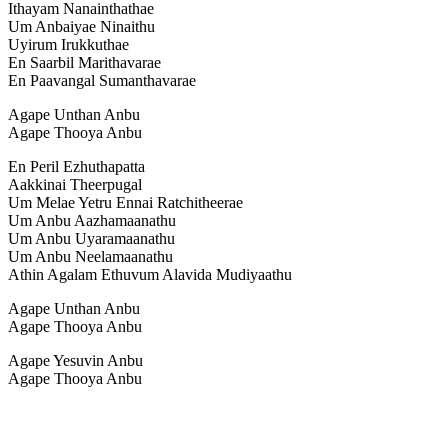
Ithayam Nanainthathae
Um Anbaiyae Ninaithu
Uyirum Irukkuthae
En Saarbil Marithavarae
En Paavangal Sumanthavarae
Agape Unthan Anbu
Agape Thooya Anbu
En Peril Ezhuthapatta
Aakkinai Theerpugal
Um Melae Yetru Ennai Ratchitheerae
Um Anbu Aazhamaanathu
Um Anbu Uyaramaanathu
Um Anbu Neelamaanathu
Athin Agalam Ethuvum Alavida Mudiyaathu
Agape Unthan Anbu
Agape Thooya Anbu
Agape Yesuvin Anbu
Agape Thooya Anbu