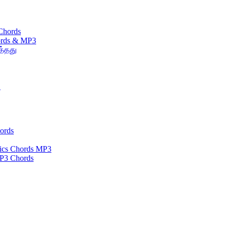
Chords
ords & MP3
த்தது
ை
ords
yrics Chords MP3
P3 Chords