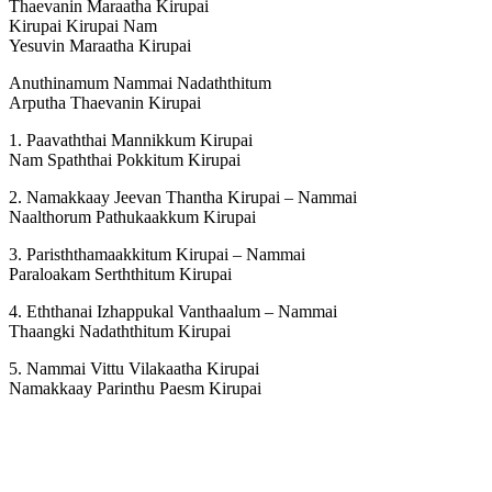
Thaevanin Maraatha Kirupai
Kirupai Kirupai Nam
Yesuvin Maraatha Kirupai
Anuthinamum Nammai Nadaththitum
Arputha Thaevanin Kirupai
1. Paavaththai Mannikkum Kirupai
Nam Spaththai Pokkitum Kirupai
2. Namakkaay Jeevan Thantha Kirupai – Nammai
Naalthorum Pathukaakkum Kirupai
3. Parisththamaakkitum Kirupai – Nammai
Paraloakam Serththitum Kirupai
4. Eththanai Izhappukal Vanthaalum – Nammai
Thaangki Nadaththitum Kirupai
5. Nammai Vittu Vilakaatha Kirupai
Namakkaay Parinthu Paesm Kirupai