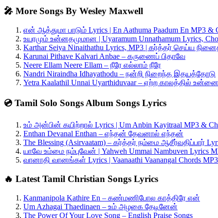
🎤 More Songs By Wesley Maxwell
என் ஆத்துமா பாடும் Lyrics | En Aathuma Paadum En MP3 & 
உயரமும் உன்னதமுமான | Uyaramum Unnathamum Lyrics, Ch
Karthar Seiya Ninaithathu Lyrics, MP3 | கர்த்தர் செய்ய நினை
Karunai Pithave Kalvari Anbae – கருணைப் பிதாவே
Neere Ellam Neere Ellam – நீரே எல்லாம் நீரே
Nandri Niraindha Idhayathodu – நன்றி நிறைந்த இதயத்தோடு
Yetra Kaalathil Unnai Uyarthiduvaar – ஏற்ற காலத்தில் உன்ன
💿 Tamil Solo Songs Album Songs Lyrics
உம் அன்பின் கயிற்றால் Lyrics | Um Anbin Kayitraal MP3 & Ch
Enthan Devanal Enthan – எந்தன் தேவனால் எந்தன்
The Blessing (Asirvaatam) – கர்த்தர் நம்மை ஆசீர்வதிப்பார் L
யாவே உம்மை நம்புவேன் | Yahweh Ummai Nambuven Lyrics M
வானாதி வானங்கள் Lyrics | Vaanaathi Vaanangal Chords MP3
🔥 Latest Tamil Christian Songs Lyrics
Kanmanipola Kathire En – கண்மணிபோல காத்திரே என்
Um Azhagai Thaedinaen – உம் அழகை தேடினேன்
The Power Of Your Love Song – English Praise Songs