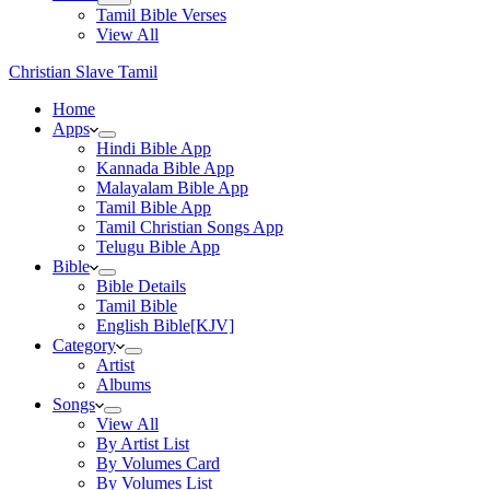
Tamil Bible Verses
View All
Christian Slave Tamil
Home
Apps
Hindi Bible App
Kannada Bible App
Malayalam Bible App
Tamil Bible App
Tamil Christian Songs App
Telugu Bible App
Bible
Bible Details
Tamil Bible
English Bible[KJV]
Category
Artist
Albums
Songs
View All
By Artist List
By Volumes Card
By Volumes List