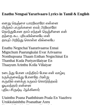
Enathu Nengsai Yararivaaro Lyrics in Tamil & English
எனது நெஞ்சை யாரறிவாரோ என்னை
மிஞ்சும் பாருங்களை எவர் அறிவாரோ
நொந்துபோன தாம் எந்தன் நெஞ்சினை என்
தந்தை கூட புரியவில்லையே என்
தாயும் அறிந்து கொள்ள வில்லையே
Enathu Negnchai Yaararivaaroa Ennai
Mignchum Paarungkalai Evar Arivaaroa
Nonthupoana Thaam Enthan Negnchinai En
Thanthai Kuda Puriyavillaiyae En
Thaayum Arinthu Kolla Villaiyae
உடைந்து போன பாத்திரம் போல என் வாழ்வு
உருக்குலைந்து போனதே அன்று
கருவில் எனக்கு உருவம் கொடுத்தவர்
ஓடிவந்தார் என்னை
புதிய சிருஷ்டி ஆக்கினார்
Utainthu Poana Paaththiram Poala En Vaazhvu
Urukkulainhthu Poanathae Anru