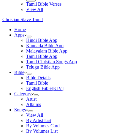
Tamil Bible Verses
View All
Christian Slave Tamil
Home
Apps
Hindi Bible App
Kannada Bible App
Malayalam Bible App
Tamil Bible App
Tamil Christian Songs App
Telugu Bible App
Bible
Bible Details
Tamil Bible
English Bible[KJV]
Category
Artist
Albums
Songs
View All
By Artist List
By Volumes Card
By Volumes List