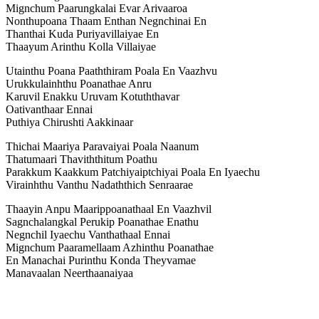
Mignchum Paarungkalai Evar Arivaaroa
Nonthupoana Thaam Enthan Negnchinai En
Thanthai Kuda Puriyavillaiyae En
Thaayum Arinthu Kolla Villaiyae
Utainthu Poana Paaththiram Poala En Vaazhvu
Urukkulainhthu Poanathae Anru
Karuvil Enakku Uruvam Kotuththavar
Oativanthaar Ennai
Puthiya Chirushti Aakkinaar
Thichai Maariya Paravaiyai Poala Naanum
Thatumaari Thaviththitum Poathu
Parakkum Kaakkum Patchiyaiptchiyai Poala En Iyaechu
Virainhthu Vanthu Nadaththich Senraarae
Thaayin Anpu Maarippoanathaal En Vaazhvil
Sagnchalangkal Perukip Poanathae Enathu
Negnchil Iyaechu Vanthathaal Ennai
Mignchum Paaramellaam Azhinthu Poanathae
En Manachai Purinthu Konda Theyvamae
Manavaalan Neerthaanaiyaa