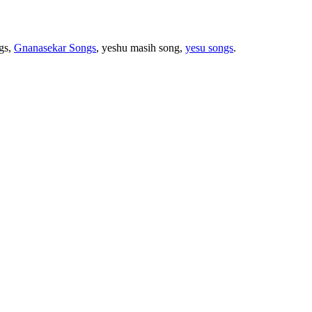
ngs,
Gnanasekar Songs
, yeshu masih song,
yesu songs
.