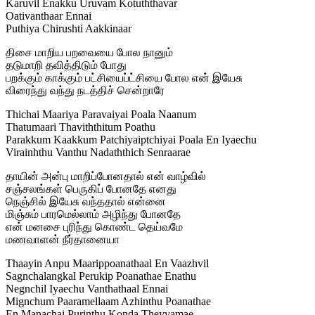
Karuvil Enakku Uruvam Kotuththavar
Oativanthaar Ennai
Puthiya Chirushti Aakkinaar
திசை மாறிய பறவையை போல நானும்
தடுமாறி தவித்திடும் போது
பறக்கும் காக்கும் பட்சியைப்ட்சியை போல என் இயேசு
விரைந்து வந்து நடத்திச் சென்றாரே
Thichai Maariya Paravaiyai Poala Naanum
Thatumaari Thaviththitum Poathu
Parakkum Kaakkum Patchiyaiptchiyai Poala En Iyaechu
Virainhthu Vanthu Nadaththich Senraarae
தாயின் அன்பு மாறிப்போனதால் என் வாழ்வில்
சஞ்சலங்கள் பெருகிப் போனதே எனது
நெஞ்சில் இயேசு வந்ததால் என்னை
மிஞ்சும் பாரமெல்லாம் அழிந்து போனதே
என் மனசை புரிந்து கொண்ட தெய்வமே
மணவாளன் நீர்தானையா
Thaayin Anpu Maarippoanathaal En Vaazhvil
Sagnchalangkal Perukip Poanathae Enathu
Negnchil Iyaechu Vanthathaal Ennai
Mignchum Paaramellaam Azhinthu Poanathae
En Manachai Purinthu Konda Theyvamae