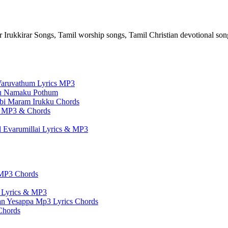
 Irukkirar Songs, Tamil worship songs, Tamil Christian devotional so
aruvathum Lyrics MP3
ru Namaku Pothum
bi Maram Irukku Chords
s, MP3 & Chords
 Evarumillai Lyrics & MP3
 MP3 Chords
 Lyrics & MP3
n Yesappa Mp3 Lyrics Chords
Chords