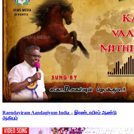
Raendayiram Aandagiyum India – இரண்டாயிரம் ஆண்டு
ஆகியும்