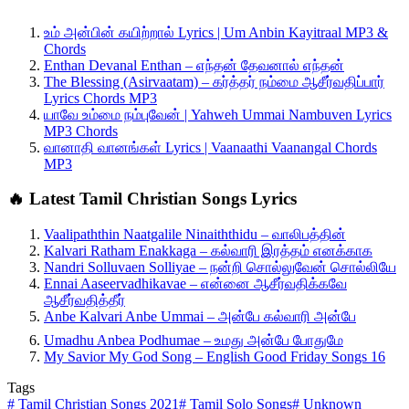
உம் அன்பின் கயிற்றால் Lyrics | Um Anbin Kayitraal MP3 &
Chords
Enthan Devanal Enthan – எந்தன் தேவனால் எந்தன்
The Blessing (Asirvaatam) – கர்த்தர் நம்மை ஆசீர்வதிப்பார்
Lyrics Chords MP3
யாவே உம்மை நம்புவேன் | Yahweh Ummai Nambuven Lyrics
MP3 Chords
வானாதி வானங்கள் Lyrics | Vaanaathi Vaanangal Chords
MP3
🔥 Latest Tamil Christian Songs Lyrics
Vaalipaththin Naatgalile Ninaiththidu – வாலிபத்தின்
Kalvari Ratham Enakkaga – கல்வாரி இரத்தம் எனக்காக
Nandri Solluvaen Solliyae – நன்றி சொல்லுவேன் சொல்லியே
Ennai Aaseervadhikavae – என்னை ஆசீர்வதிக்கவே
ஆசீர்வதித்தீர்
Anbe Kalvari Anbe Ummai – அன்பே கல்வாரி அன்பே
Umadhu Anbea Podhumae – உமது அன்பே போதுமே
My Savior My God Song – English Good Friday Songs 16
Tags
#
Tamil Christian Songs 2021
#
Tamil Solo Songs
#
Unknown