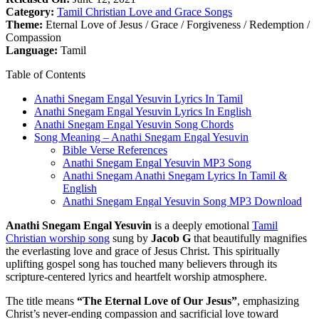
Category:
Tamil Christian Love and Grace Songs
Theme:
Eternal Love of Jesus / Grace / Forgiveness / Redemption /
Compassion
Language:
Tamil
Table of Contents
Anathi Snegam Engal Yesuvin Lyrics In Tamil
Anathi Snegam Engal Yesuvin Lyrics In English
Anathi Snegam Engal Yesuvin Song Chords
Song Meaning – Anathi Snegam Engal Yesuvin
Bible Verse References
Anathi Snegam Engal Yesuvin MP3 Song
Anathi Snegam Anathi Snegam Lyrics In Tamil &
English
Anathi Snegam Engal Yesuvin Song MP3 Download
Anathi Snegam Engal Yesuvin
is a deeply emotional
Tamil
Christian worship song
sung by
Jacob G
that beautifully magnifies
the everlasting love and grace of Jesus Christ. This spiritually
uplifting gospel song has touched many believers through its
scripture-centered lyrics and heartfelt worship atmosphere.
The title means
“The Eternal Love of Our Jesus”
, emphasizing
Christ’s never-ending compassion and sacrificial love toward