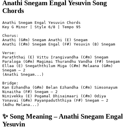
Anathi Snegam Engal Yesuvin Song
Chords
Anathi Snegam Engal Yesuvin Chords
Key G Minor | Style 6/8 | Tempo 95
Chorus:
Anathi (G#m) Snegam Anathi (E) Snegam
Anathi (C#m) Snegam Engal (F#) Yesuvin (B) Snegam
Verse:
Paraththai (E) Vittu Irangivandha (C#m) Snegam
Paraloga (G#m) Magimai Thurandhu Vandha (F#) Snegam
Ellaa (E) Snegaththilum Miga (C#m) Melaana (G#m) 
Snegam – 2
(Anathi Snegam...)
Bridge:
Kan Ezhandha (G#m) Belan Ezhandha (C#m) Simsonayum
Ninaitha (F#) Snegam – 2
Ninivekku (E) Pogamal Dhisaimaari (C#m) Odiya
Yonavai (G#m) Payanpaduththiya (F#) Snegam – 2
(Adhu Melana...)
✨ Song Meaning – Anathi Snegam Engal
Yesuvin