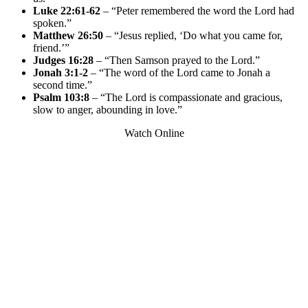
Luke 22:61-62
– “Peter remembered the word the Lord had
spoken.”
Matthew 26:50
– “Jesus replied, ‘Do what you came for,
friend.’”
Judges 16:28
– “Then Samson prayed to the Lord.”
Jonah 3:1-2
– “The word of the Lord came to Jonah a
second time.”
Psalm 103:8
– “The Lord is compassionate and gracious,
slow to anger, abounding in love.”
Watch Online