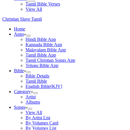
Tamil Bible Verses
View All
Christian Slave Tamil
Home
Apps
Hindi Bible App
Kannada Bible App
Malayalam Bible App
Tamil Bible App
Tamil Christian Songs App
Telugu Bible App
Bible
Bible Details
Tamil Bible
English Bible[KJV]
Category
Artist
Albums
Songs
View All
By Artist List
By Volumes Card
By Volumes List