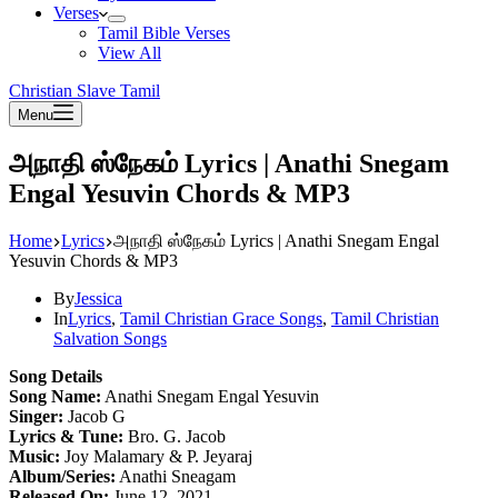
Verses
Tamil Bible Verses
View All
Christian Slave Tamil
Menu
அநாதி ஸ்நேகம் Lyrics | Anathi Snegam
Engal Yesuvin Chords & MP3
Home
Lyrics
அநாதி ஸ்நேகம் Lyrics | Anathi Snegam Engal
Yesuvin Chords & MP3
By
Jessica
In
Lyrics
,
Tamil Christian Grace Songs
,
Tamil Christian
Salvation Songs
Song Details
Song Name:
Anathi Snegam Engal Yesuvin
Singer:
Jacob G
Lyrics & Tune:
Bro. G. Jacob
Music:
Joy Malamary & P. Jeyaraj
Album/Series:
Anathi Sneagam
Released On:
June 12, 2021