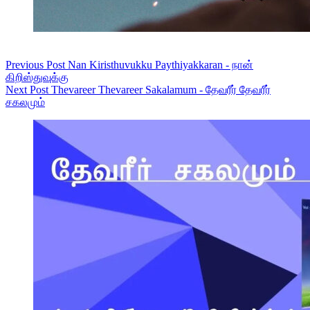
Previous
Post
Nan Kiristhuvukku Paythiyakkaran - நான்
கிறிஸ்துவுக்கு
Next
Post
Thevareer Thevareer Sakalamum - தேவரீர் தேவரீர்
சகலமும்