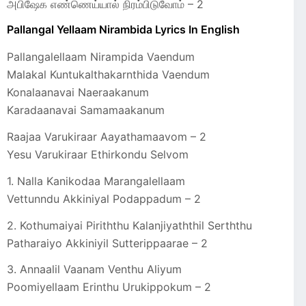
அபிஷேக எண்ணெய்யால் நிரம்பிடுவோம் – 2
Pallangal Yellaam Nirambida Lyrics In English
Pallangalellaam Nirampida Vaendum
Malakal Kuntukalthakarnthida Vaendum
Konalaanavai Naeraakanum
Karadaanavai Samamaakanum
Raajaa Varukiraar Aayathamaavom – 2
Yesu Varukiraar Ethirkondu Selvom
1. Nalla Kanikodaa Marangalellaam
Vettunndu Akkiniyal Podappadum – 2
2. Kothumaiyai Piriththu Kalanjiyaththil Serththu
Patharaiyo Akkiniyil Sutterippaarae – 2
3. Annaalil Vaanam Venthu Aliyum
Poomiyellaam Erinthu Urukippokum – 2