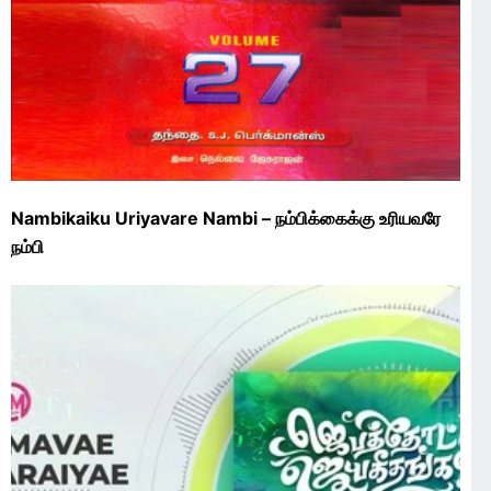
Nambikaiku Uriyavare Nambi – நம்பிக்கைக்கு உரியவரே
நம்பி