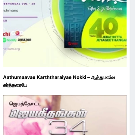
Aathumaavae Karththaraiyae Nokki – ஆத்துமாவே
கர்த்தரையே