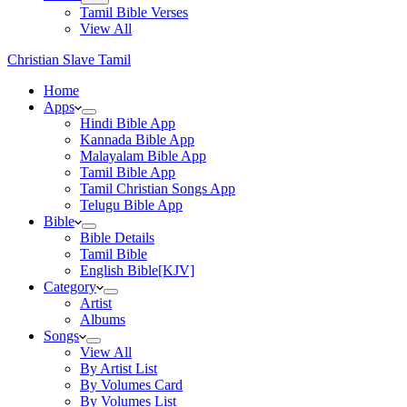
Tamil Bible Verses
View All
Christian Slave Tamil
Home
Apps
Hindi Bible App
Kannada Bible App
Malayalam Bible App
Tamil Bible App
Tamil Christian Songs App
Telugu Bible App
Bible
Bible Details
Tamil Bible
English Bible[KJV]
Category
Artist
Albums
Songs
View All
By Artist List
By Volumes Card
By Volumes List