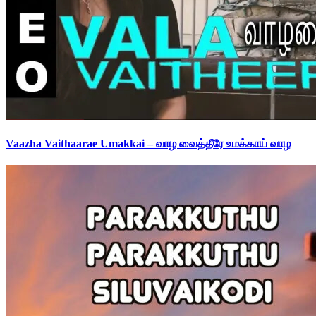
Vaazha Vaithaarae Umakkai – வாழ வைத்தீரே உமக்காய் வாழ