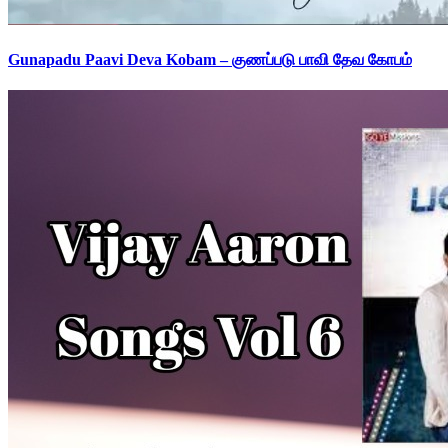
Gunapadu Paavi Deva Kobam – குணப்படு பாவி தேவ கோபம்