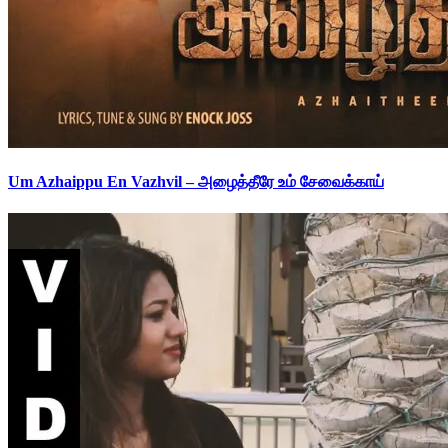
Um Azhaippu En Vazhvil – அழைத்தீரே உம் சேவைக்காய்