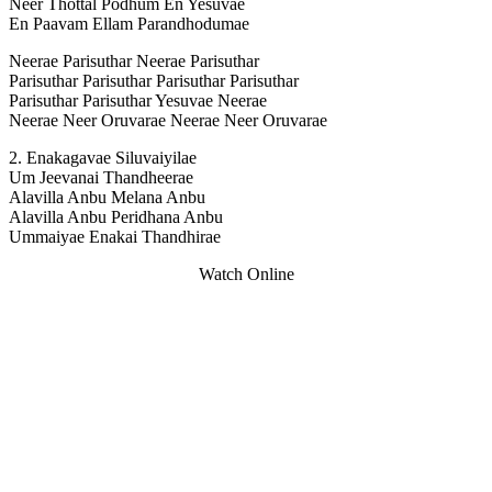
Neer Thottal Podhum En Yesuvae
En Paavam Ellam Parandhodumae
Neerae Parisuthar Neerae Parisuthar
Parisuthar Parisuthar Parisuthar Parisuthar
Parisuthar Parisuthar Yesuvae Neerae
Neerae Neer Oruvarae Neerae Neer Oruvarae
2. Enakagavae Siluvaiyilae
Um Jeevanai Thandheerae
Alavilla Anbu Melana Anbu
Alavilla Anbu Peridhana Anbu
Ummaiyae Enakai Thandhirae
Watch Online