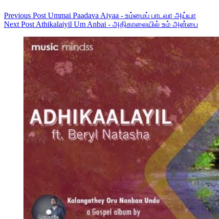
Previous
Post
Ummai Paadava Aiyaa - உம்மைப் பாடவா அய்யா
Next
Post
Athikalaiyil Um Anbai - அதிகாலையில் உம் அன்பை