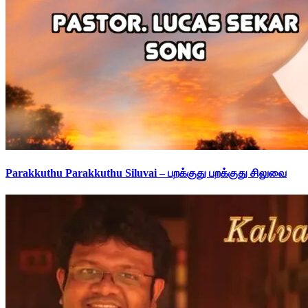
Parakkuthu Parakkuthu Siluvai – பறக்குது பறக்குது சிலுவை