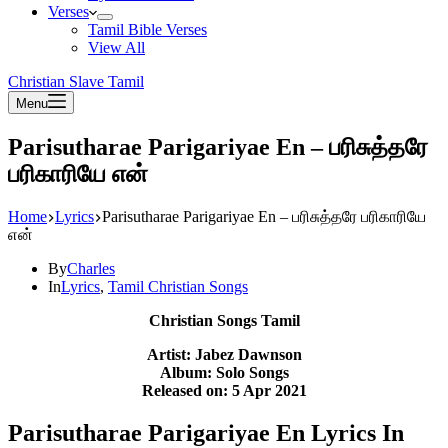
Verses
Tamil Bible Verses
View All
Christian Slave Tamil
Menu
Parisutharae Parigariyae En – பரிசுத்தரே
பரிகாரியே என்
Home
Lyrics
Parisutharae Parigariyae En – பரிசுத்தரே பரிகாரியே
என்
By
Charles
In
Lyrics
,
Tamil Christian Songs
Christian Songs Tamil
Artist: Jabez Dawnson
Album: Solo Songs
Released on: 5 Apr 2021
Parisutharae Parigariyae En Lyrics In