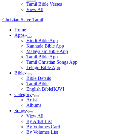
Tamil Bible Verses
View All
Christian Slave Tamil
Home
Apps
Hindi Bible App
Kannada Bible App
Malayalam Bible App
Tamil Bible App
Tamil Christian Songs App
Telugu Bible App
Bible
Bible Details
Tamil Bible
English Bible[KJV]
Category
Artist
Albums
Songs
View All
By Artist List
By Volumes Card
By Volumes List