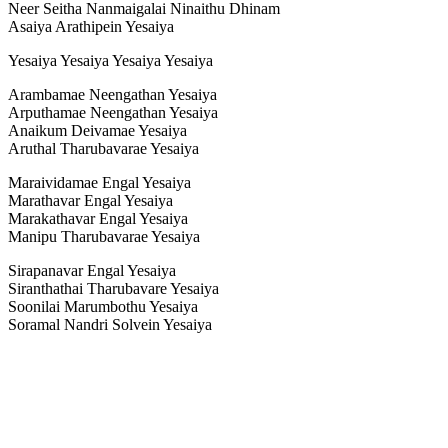
Neer Seitha Nanmaigalai Ninaithu Dhinam
Asaiya Arathipein Yesaiya
Yesaiya Yesaiya Yesaiya Yesaiya
Arambamae Neengathan Yesaiya
Arputhamae Neengathan Yesaiya
Anaikum Deivamae Yesaiya
Aruthal Tharubavarae Yesaiya
Maraividamae Engal Yesaiya
Marathavar Engal Yesaiya
Marakathavar Engal Yesaiya
Manipu Tharubavarae Yesaiya
Sirapanavar Engal Yesaiya
Siranthathai Tharubavare Yesaiya
Soonilai Marumbothu Yesaiya
Soramal Nandri Solvein Yesaiya