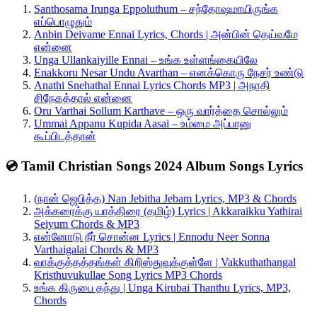
Santhosama Irunga Eppoluthum – சந்தோஷமாயிருங்க
எப்பொழுதும்
Anbin Deivame Ennai Lyrics, Chords | அன்பின் தெய்வமே
என்னை
Unga Ullankaiyille Ennai – உங்க உள்ளங்கையிலே
Enakkoru Nesar Undu Avarthan – எனக்கொரு நேசர் உண்டு
Anathi Snehathal Ennai Lyrics Chords MP3 | அநாதி
சிநேகத்தால் என்னை
Oru Varthai Sollum Karthave – ஒரு வார்த்தை சொல்லும்
Ummai Appanu Kupida Aasai – உம்மை அப்பானு
கூப்பிடத்தான்
💿 Tamil Christian Songs 2024 Album Songs Lyrics
(நான் ஜெபித்த) Nan Jebitha Jebam Lyrics, MP3 & Chords
அக்கரைக்கு யாத்திரை (தமிழ்) Lyrics | Akkaraikku Yathirai
Seiyum Chords & MP3
என்னோடு நீர் சொன்ன Lyrics | Ennodu Neer Sonna
Varthaigalai Chords & MP3
வாக்குத்தத்தங்கள் கிறிஸ்துவுக்குள்ளே | Vakkuthathangal
Kristhuvukullae Song Lyrics MP3 Chords
உங்க கிருபை தந்து | Unga Kirubai Thanthu Lyrics, MP3,
Chords