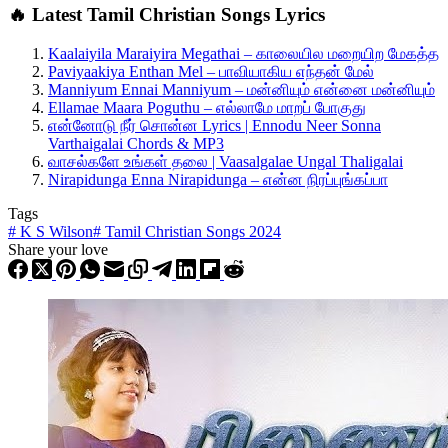
🔥 Latest Tamil Christian Songs Lyrics
Kaalaiyila Maraiyira Megathai – காலையில மறையிற மேகத்த
Paviyaakiya Enthan Mel – பாவியாகிய எந்தன் மேல்
Manniyum Ennai Manniyum – மன்னியும் என்னை மன்னியும்
Ellamae Maara Poguthu – எல்லாமே மாறப் போகுது
என்னோடு நீர் சொன்ன Lyrics | Ennodu Neer Sonna
Varthaigalai Chords & MP3
வாசல்களே உங்கள் தலை | Vaasalgalae Ungal Thaligalai
Nirapidunga Enna Nirapidunga – என்ன நிரப்புங்கப்பா
Tags
#
K S Wilson
#
Tamil Christian Songs 2024
Share your love