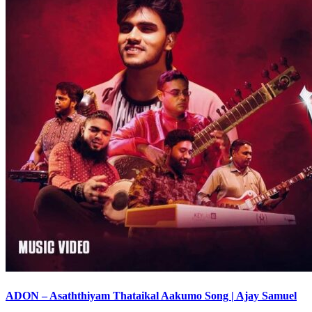
ADON – Asaththiyam Thataikal Aakumo Song | Ajay Samuel