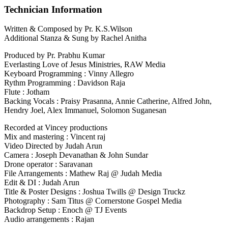
Technician Information
Written & Composed by Pr. K.S.Wilson
Additional Stanza & Sung by Rachel Anitha
Produced by Pr. Prabhu Kumar
Everlasting Love of Jesus Ministries, RAW Media
Keyboard Programming : Vinny Allegro
Rythm Programming : Davidson Raja
Flute : Jotham
Backing Vocals : Praisy Prasanna, Annie Catherine, Alfred John,
Hendry Joel, Alex Immanuel, Solomon Suganesan
Recorded at Vincey productions
Mix and mastering : Vincent raj
Video Directed by Judah Arun
Camera : Joseph Devanathan & John Sundar
Drone operator : Saravanan
File Arrangements : Mathew Raj @ Judah Media
Edit & DI : Judah Arun
Title & Poster Designs : Joshua Twills @ Design Truckz
Photography : Sam Titus @ Cornerstone Gospel Media
Backdrop Setup : Enoch @ TJ Events
Audio arrangements : Rajan