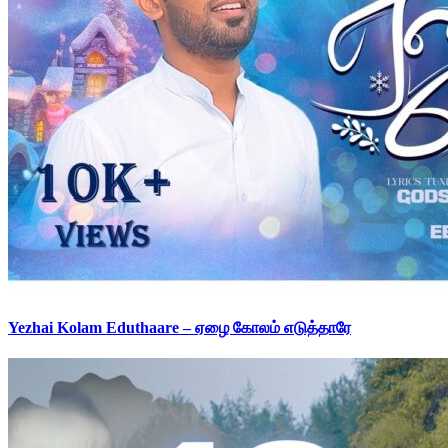
Yezhai Kolam Eduthaare – ஏழை கோலம் எடுத்தாரே