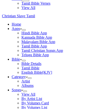
Tamil Bible Verses
View All
Christian Slave Tamil
Home
Apps
Hindi Bible App
Kannada Bible App
Malayalam Bible App
Tamil Bible App
Tamil Christian Songs App
Telugu Bible App
Bible
Bible Details
Tamil Bible
English Bible[KJV]
Category
Artist
Albums
Songs
View All
By Artist List
By Volumes Card
By Volumes List