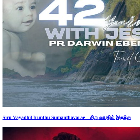
Siru Vayadhil Irunthu Sumanthavarae – சிறு வயதில் இருந்து