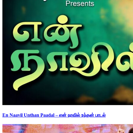
En Naavil Unthan Paadal – என் நாவில் உந்தன் பாடல்