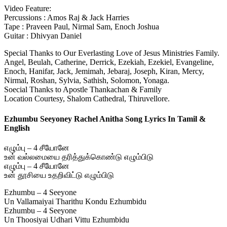
Video Feature:
Percussions : Amos Raj & Jack Harries
Tape : Praveen Paul, Nirmal Sam, Enoch Joshua
Guitar : Dhivyan Daniel
Special Thanks to Our Everlasting Love of Jesus Ministries Family.
Angel, Beulah, Catherine, Derrick, Ezekiah, Ezekiel, Evangeline,
Enoch, Hanifar, Jack, Jemimah, Jebaraj, Joseph, Kiran, Mercy,
Nirmal, Roshan, Sylvia, Sathish, Solomon, Yonaga.
Soecial Thanks to Apostle Thankachan & Family
Location Courtesy, Shalom Cathedral, Thiruvellore.
Ezhumbu Seeyoney Rachel Anitha Song Lyrics In Tamil &
English
எழும்பு – 4 சீயோனே
உன் வல்லமையை தரித்துக்கொண்டு எழும்பிடு
எழும்பு – 4 சீயோனே
உன் தூசியை உதறிவிட்டு எழும்பிடு
Ezhumbu – 4 Seeyone
Un Vallamaiyai Tharithu Kondu Ezhumbidu
Ezhumbu – 4 Seeyone
Un Thoosiyai Udhari Vittu Ezhumbidu