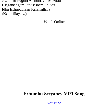
Azhinthu Pogum Aathumavai Meetidu
Ulagamengum Suvisesham Sollidu
Idhu Ezhuputhalin Kalamallava
(Kalamillaye…)
Watch Online
Ezhumbu Seeyoney MP3 Song
YouTube