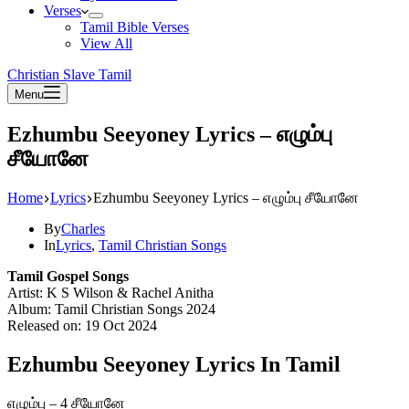
Verses
Tamil Bible Verses
View All
Christian Slave Tamil
Menu
Ezhumbu Seeyoney Lyrics – எழும்பு
சீயோனே
Home
Lyrics
Ezhumbu Seeyoney Lyrics – எழும்பு சீயோனே
By
Charles
In
Lyrics
,
Tamil Christian Songs
Tamil Gospel Songs
Artist: K S Wilson & Rachel Anitha
Album: Tamil Christian Songs 2024
Released on: 19 Oct 2024
Ezhumbu Seeyoney Lyrics In Tamil
எழும்பு – 4 சீயோனே