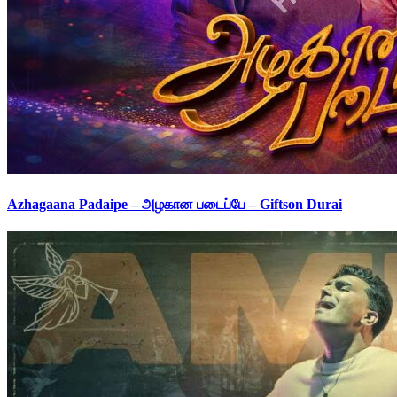
Azhagaana Padaipe – அழகான படைப்பே – Giftson Durai