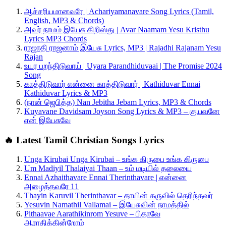
ஆச்சரியமானவரே | Achariyamanavare Song Lyrics (Tamil,
English, MP3 & Chords)
அவர் நாமம் இயேசு கிறிஸ்து | Avar Naamam Yesu Kristhu
Lyrics MP3 Chords
ராஜாதி ராஜனாம் இயேசு Lyrics, MP3 | Rajadhi Rajanam Yesu
Rajan
உயர பறந்திடுவாய் | Uyara Parandhiduvaai | The Promise 2024
Song
காத்திடுவார் என்னை காத்திடுவார் | Kathiduvar Ennai
Kathiduvar Lyrics & MP3
(நான் ஜெபித்த) Nan Jebitha Jebam Lyrics, MP3 & Chords
Kuyavane Davidsam Joyson Song Lyrics & MP3 – குயவனே
என் இயேசுவே
🔥 Latest Tamil Christian Songs Lyrics
Unga Kirubai Unga Kirubai – உங்க கிருபை உங்க கிருபை
Um Madiyil Thalaiyai Thaan – உம் மடியில் தலையை
Ennai Azhaithavare Ennai Therinthavare | என்னை
அழைத்தவரே 11
Thayin Karuvil Therinthavar – தாயின் கருவில் தெரிந்தவர்
Yesuvin Namathil Vallamai – இயேசுவின் நாமத்தில்
Pithaavae Aarathikinrom Yesuve – பிதாவே
ஆராதிக்கின்றோம்