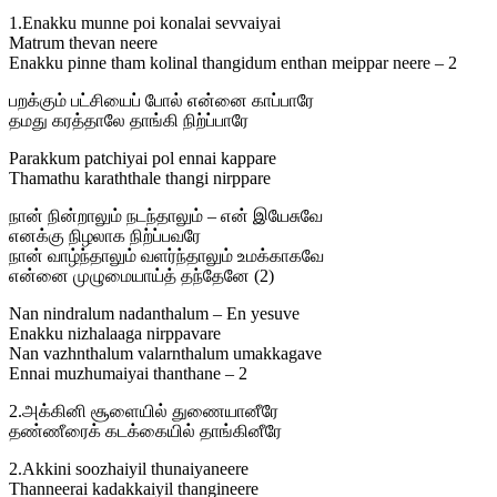
1.Enakku munne poi konalai sevvaiyai
Matrum thevan neere
Enakku pinne tham kolinal thangidum enthan meippar neere – 2
பறக்கும் பட்சியைப் போல் என்னை காப்பாரே
தமது கரத்தாலே தாங்கி நிற்ப்பாரே
Parakkum patchiyai pol ennai kappare
Thamathu karaththale thangi nirppare
நான் நின்றாலும் நடந்தாலும் – என் இயேசுவே
எனக்கு நிழலாக நிற்ப்பவரே
நான் வாழ்ந்தாலும் வளர்ந்தாலும் உமக்காகவே
என்னை முழுமையாய்த் தந்தேனே (2)
Nan nindralum nadanthalum – En yesuve
Enakku nizhalaaga nirppavare
Nan vazhnthalum valarnthalum umakkagave
Ennai muzhumaiyai thanthane – 2
2.அக்கினி சூளையில் துணையானீரே
தண்ணீரைக் கடக்கையில் தாங்கினீரே
2.Akkini soozhaiyil thunaiyaneere
Thanneerai kadakkaiyil thangineere