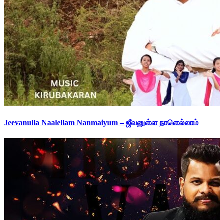
Jeevanulla Naalellam Nanmaiyum – ஜீவனுள்ள நாளெல்லாம்