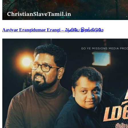
Aaviyae Erangidumae Erangi – ஆவியே இறங்கிடுமே