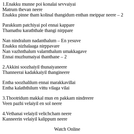
1.Enakku munne poi konalai sevvaiyai
Matrum thevan neere
Enakku pinne tham kolinal thangidum enthan meippar neere – 2
Parakkum patchiyai pol ennai kappare
Thamathu karaththale thangi nirppare
Nan nindralum nadanthalum – En yesuve
Enakku nizhalaaga nirppavare
Nan vazhnthalum valarnthalum umakkagave
Ennai muzhumaiyai thanthane – 2
2.Akkini soozhaiyil thunaiyaneere
Thanneerai kadakkaiyil thangineere
Entha soozhalilum ennai marakkavillai
Entha kalaththilum vittu vilaga vilai
3.Thootridum makkal mun en pakkam nindreere
Veen pazhi velaiyil en sol neere
4.Vethanai velaiyil velichcham neere
Kanneerin velaiyil kalippum neere
Watch Online