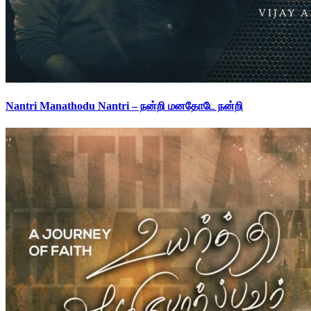
Nantri Manathodu Nantri – நன்றி மனதோடே நன்றி