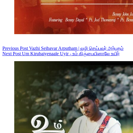
Previous
Post
Vazhi Seibavar Arputham | வழி செய்பவர் அற்புதம்
Next
Post
Um Kirubaiyenaale Uyir - உம் கிருபையினாலே உயிர்