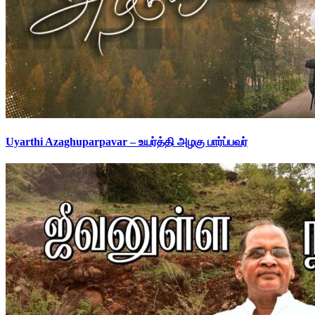
Uyarthi Azaghuparpavar – உயர்த்தி அழகு பார்ப்பவர்