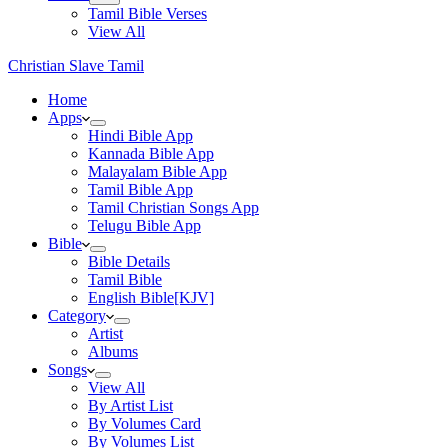
Tamil Bible Verses
View All
Christian Slave Tamil
Home
Apps
Hindi Bible App
Kannada Bible App
Malayalam Bible App
Tamil Bible App
Tamil Christian Songs App
Telugu Bible App
Bible
Bible Details
Tamil Bible
English Bible[KJV]
Category
Artist
Albums
Songs
View All
By Artist List
By Volumes Card
By Volumes List