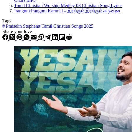
Chors MP3
Tamil Christian Worship Medley 03 Christian Song Lyrics
Irangum Irangum Karunai – இரங்கும் இரங்கும் கருணை
Tags
#
Praiselin Stephen
#
Tamil Christian Songs 2025
Share your love