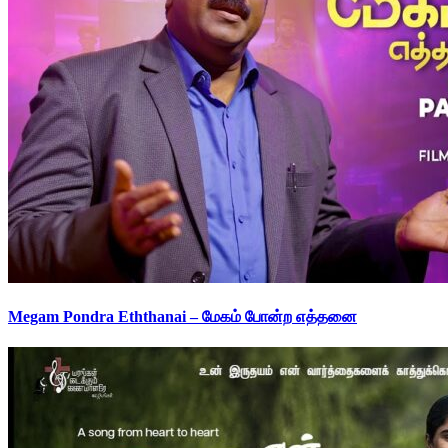
Megam Pondra Eththanai – மேகம் போன்ற எத்தனை