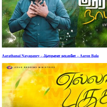
Aarathanai Nayaganey – ஆராதனை நாயகனே – Aaron Bala