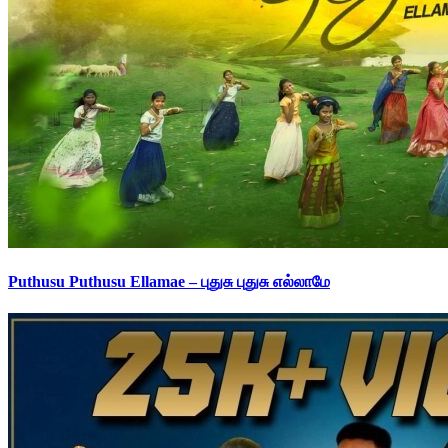
Puthusu Puthusu Ellamae – புதுசு புதுசு எல்லாமே