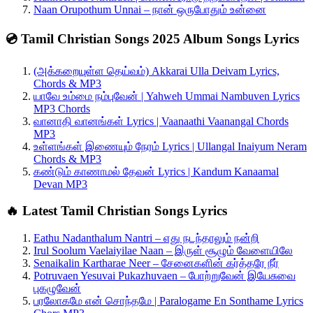
Naan Orupothum Unnai – நான் ஒருபோதும் உன்னை
💿 Tamil Christian Songs 2025 Album Songs Lyrics
(அக்கறையுள்ள தெய்வம்) Akkarai Ulla Deivam Lyrics,
Chords & MP3
யாவே உம்மை நம்புவேன் | Yahweh Ummai Nambuven Lyrics
MP3 Chords
வானாதி வானங்கள் Lyrics | Vaanaathi Vaanangal Chords
MP3
உள்ளங்கள் இணையும் நேரம் Lyrics | Ullangal Inaiyum Neram
Chords & MP3
கண்டும் காணாமல் தேவன் Lyrics | Kandum Kanaamal
Devan MP3
🔥 Latest Tamil Christian Songs Lyrics
Eathu Nadanthalum Nantri – எது நடந்தாலும் நன்றி
Irul Soolum Vaelaiyilae Naan – இருள் சூழும் வேளையிலே
Senaikalin Kartharae Neer – சேனைகளின் கர்த்தரே நீர்
Potruvaen Yesuvai Pukazhuvaen – போற்றுவேன் இயேசுவை
புகழுவேன்
பரலோகமே என் சொந்தமே | Paralogame En Sonthame Lyrics