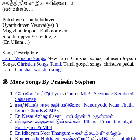
சுகித்திருப்பேன் இயேசுவில்(லே) – 3
(என் உள்ளம்…)
Potriduven Thuthithiduven
Uyarthiduven Yesuvai(ye)-3
Magizhnthiruppen Kalikooruven
Sugithiruppen Yesuvil(le)-3
(En Ullam…)
Song Description:
Tamil Worship Songs
, New Tamil Christian songs, Johnsam Joyson
Songs,
Christian Songs Tamil
, Tamil gospel songs, christava padal,
Tamil Christian worship songs
,
🎤 More Songs By Praiselin Stephen
சீயோனே கெம்பீரி Lyrics Chords MP3 | Seeyonae Kembeeri
Saalaemae
நன்றியோடு நான் துதி பாடுவேன் | Nandriyodu Naan Thuthi
Lyrics Chords & MP3
En Nesar Azhagullavar – என் நேசர் அழகுள்ளவர்
எத்தனை எத்தனை இன்னல்கள் | Ethanai Ethanai Innalgal
Full Lyrics & MP3
En Idhayam Neer Thangum – என் இதயம் நீர் தங்கும்
Kanneerodu Nirkiraen | கண்ணீரோடு நிற்க்கிறேன் | Johnkish