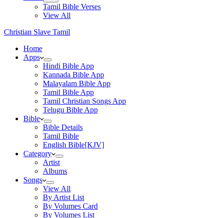
Tamil Bible Verses
View All
Christian Slave Tamil
Home
Apps
Hindi Bible App
Kannada Bible App
Malayalam Bible App
Tamil Bible App
Tamil Christian Songs App
Telugu Bible App
Bible
Bible Details
Tamil Bible
English Bible[KJV]
Category
Artist
Albums
Songs
View All
By Artist List
By Volumes Card
By Volumes List