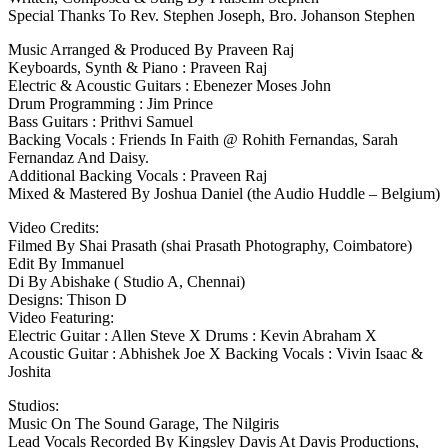
Special Thanks To Rev. Stephen Joseph, Bro. Johanson Stephen
Music Arranged & Produced By Praveen Raj
Keyboards, Synth & Piano : Praveen Raj
Electric & Acoustic Guitars : Ebenezer Moses John
Drum Programming : Jim Prince
Bass Guitars : Prithvi Samuel
Backing Vocals : Friends In Faith @ Rohith Fernandas, Sarah
Fernandaz And Daisy.
Additional Backing Vocals : Praveen Raj
Mixed & Mastered By Joshua Daniel (the Audio Huddle – Belgium)
Video Credits:
Filmed By Shai Prasath (shai Prasath Photography, Coimbatore)
Edit By Immanuel
Di By Abishake ( Studio A, Chennai)
Designs: Thison D
Video Featuring:
Electric Guitar : Allen Steve X Drums : Kevin Abraham X
Acoustic Guitar : Abhishek Joe X Backing Vocals : Vivin Isaac &
Joshita
Studios:
Music On The Sound Garage, The Nilgiris
Lead Vocals Recorded By Kingsley Davis At Davis Productions,