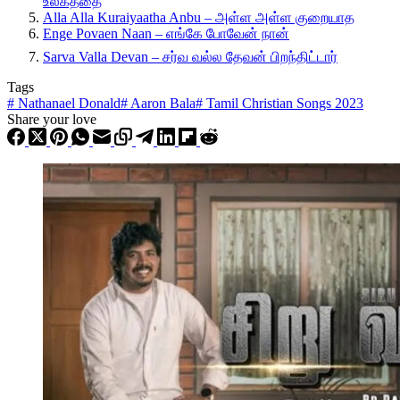
உலகத்தை
Alla Alla Kuraiyaatha Anbu – அள்ள அள்ள குறையாத
Enge Povaen Naan – எங்கே போவேன் நான்
Sarva Valla Devan – சர்வ வல்ல தேவன் பிறந்திட்டார்
Tags
#
Nathanael Donald
#
Aaron Bala
#
Tamil Christian Songs 2023
Share your love