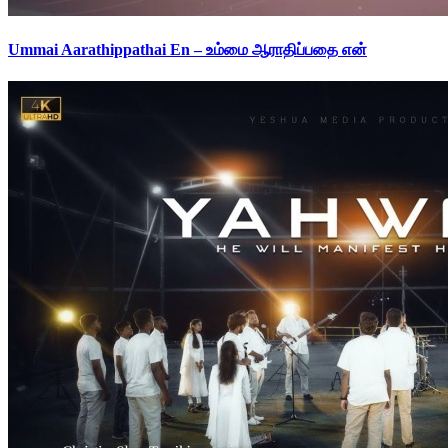
Ummai Aarathippathai En – உம்மை ஆராதிப்பதை என்