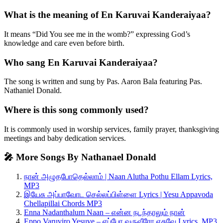
What is the meaning of En Karuvai Kanderaiyaa?
It means “Did You see me in the womb?” expressing God’s
knowledge and care even before birth.
Who sang En Karuvai Kanderaiyaa?
The song is written and sung by Pas. Aaron Bala featuring Pas.
Nathaniel Donald.
Where is this song commonly used?
It is commonly used in worship services, family prayer, thanksgiving
meetings and baby dedication services.
🎤 More Songs By Nathanael Donald
நான் அழுதபோதெல்லாம் | Naan Alutha Pothu Ellam Lyrics,
MP3
இயேசு அப்பாவோட செல்லப்பிள்ளை Lyrics | Yesu Appavoda
Chellapillai Chords MP3
Enna Nadanthalum Naan – என்ன நடந்தாலும் நான்
Eppo Varuviro Yesuve – எப்போ வருவீரோ ஏசுவே Lyrics, MP3