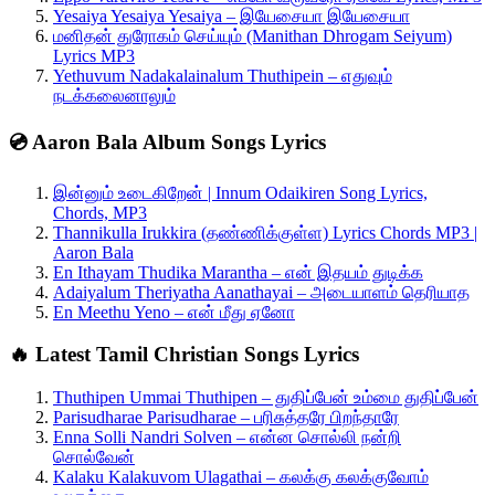
Yesaiya Yesaiya Yesaiya – இயேசையா இயேசையா
மனிதன் துரோகம் செய்யும் (Manithan Dhrogam Seiyum)
Lyrics MP3
Yethuvum Nadakalainalum Thuthipein – எதுவும்
நடக்கலைனாலும்
💿 Aaron Bala Album Songs Lyrics
இன்னும் உடைகிறேன் | Innum Odaikiren Song Lyrics,
Chords, MP3
Thannikulla Irukkira (தண்ணிக்குள்ள) Lyrics Chords MP3 |
Aaron Bala
En Ithayam Thudika Marantha – என் இதயம் துடிக்க
Adaiyalum Theriyatha Aanathayai – அடையாளம் தெரியாத
En Meethu Yeno – என் மீது ஏனோ
🔥 Latest Tamil Christian Songs Lyrics
Thuthipen Ummai Thuthipen – துதிப்பேன் உம்மை துதிப்பேன்
Parisudharae Parisudharae – பரிசுத்தரே பிறந்தாரே
Enna Solli Nandri Solven – என்ன சொல்லி நன்றி
சொல்வேன்
Kalaku Kalakuvom Ulagathai – கலக்கு கலக்குவோம்