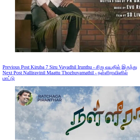
Previous
Post
Kiruba 7 Siru Vayadhil Irunthu - சிறு வயதில் இருந்து
Next
Post
Nalliravinil Maattu Thozhuvamathil - நள்ளிராவினில்
மாட்டு