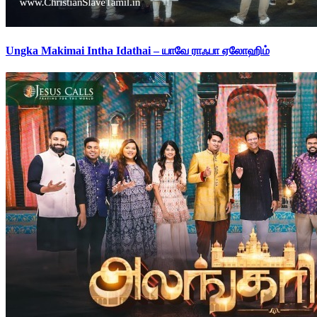
Ungka Makimai Intha Idathai – யாவே ராஃபா ஏலோஹிம்