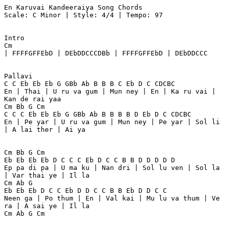
En Karuvai Kandeeraiya Song Chords
Scale: C Minor | Style: 4/4 | Tempo: 97
Intro
Cm
| FFFFGFFEbD | DEbDDCCCDBb | FFFFGFFEbD | DEbDDCCC
Pallavi
C C Eb Eb Eb G GBb Ab B B B C Eb D C CDCBC
En | Thai | U ru va gum | Mun ney | En | Ka ru vai | 
Kan de rai yaa
Cm Bb G Cm
C C C Eb Eb Eb G GBb Ab B B B B D Eb D C CDCBC
En | Pe yar | U ru va gum | Mun ney | Pe yar | Sol li 
| A lai ther | Ai ya
Cm Bb G Cm
Eb Eb Eb Eb D C C C Eb D C C B B D D D D D
Ep pa di pa | U ma ku | Nan dri | Sol lu ven | Sol la 
| Var thai ye | Il la
Cm Ab G
Eb Eb Eb D C C Eb D D C C B B Eb D D C C
Neen ga | Po thum | En | Val kai | Mu lu va thum | Ve 
ra | A sai ye | Il la
Cm Ab G Cm