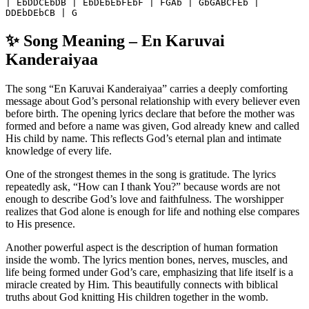
| EbDDCEbDB | EbDEbEbFEbF | FGAb | GbGABCFEb | 
DDEbDEbCB | G
✨ Song Meaning – En Karuvai
Kanderaiyaa
The song “En Karuvai Kanderaiyaa” carries a deeply comforting
message about God’s personal relationship with every believer even
before birth. The opening lyrics declare that before the mother was
formed and before a name was given, God already knew and called
His child by name. This reflects God’s eternal plan and intimate
knowledge of every life.
One of the strongest themes in the song is gratitude. The lyrics
repeatedly ask, “How can I thank You?” because words are not
enough to describe God’s love and faithfulness. The worshipper
realizes that God alone is enough for life and nothing else compares
to His presence.
Another powerful aspect is the description of human formation
inside the womb. The lyrics mention bones, nerves, muscles, and
life being formed under God’s care, emphasizing that life itself is a
miracle created by Him. This beautifully connects with biblical
truths about God knitting His children together in the womb.