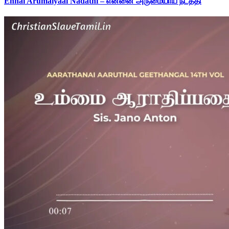
Ennai Arumaiyaai Nadathi – என்னை அருமையாய் நடத்தி