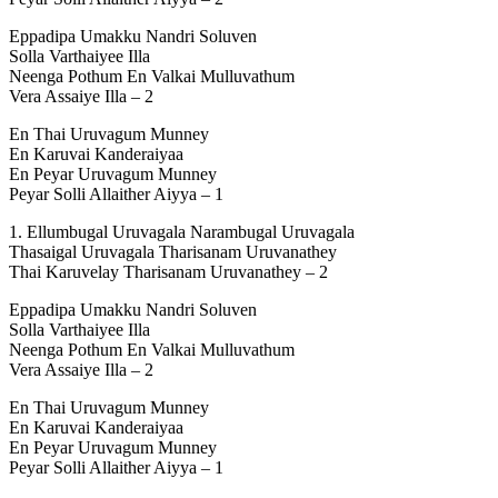
Eppadipa Umakku Nandri Soluven
Solla Varthaiyee Illa
Neenga Pothum En Valkai Mulluvathum
Vera Assaiye Illa – 2
En Thai Uruvagum Munney
En Karuvai Kanderaiyaa
En Peyar Uruvagum Munney
Peyar Solli Allaither Aiyya – 1
1. Ellumbugal Uruvagala Narambugal Uruvagala
Thasaigal Uruvagala Tharisanam Uruvanathey
Thai Karuvelay Tharisanam Uruvanathey – 2
Eppadipa Umakku Nandri Soluven
Solla Varthaiyee Illa
Neenga Pothum En Valkai Mulluvathum
Vera Assaiye Illa – 2
En Thai Uruvagum Munney
En Karuvai Kanderaiyaa
En Peyar Uruvagum Munney
Peyar Solli Allaither Aiyya – 1