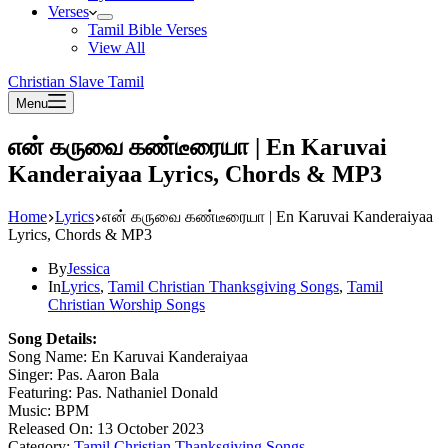
Verses
Tamil Bible Verses
View All
Christian Slave Tamil
Menu
என் கருவை கண்டீரையா | En Karuvai
Kanderaiyaa Lyrics, Chords & MP3
Home
Lyrics
என் கருவை கண்டீரையா | En Karuvai Kanderaiyaa
Lyrics, Chords & MP3
By
Jessica
In
Lyrics
,
Tamil Christian Thanksgiving Songs
,
Tamil
Christian Worship Songs
Song Details:
Song Name: En Karuvai Kanderaiyaa
Singer: Pas. Aaron Bala
Featuring: Pas. Nathaniel Donald
Music: BPM
Released On: 13 October 2023
Category:
Tamil Christian Thanksgiving Songs