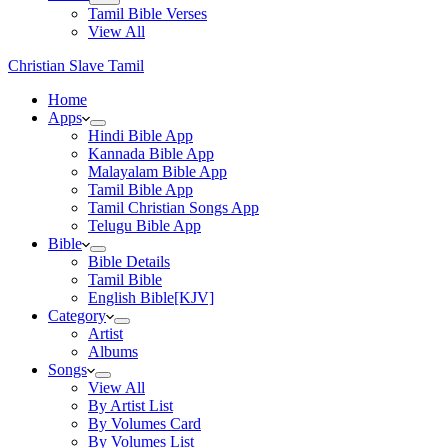
Tamil Bible Verses
View All
Christian Slave Tamil
Home
Apps
Hindi Bible App
Kannada Bible App
Malayalam Bible App
Tamil Bible App
Tamil Christian Songs App
Telugu Bible App
Bible
Bible Details
Tamil Bible
English Bible[KJV]
Category
Artist
Albums
Songs
View All
By Artist List
By Volumes Card
By Volumes List