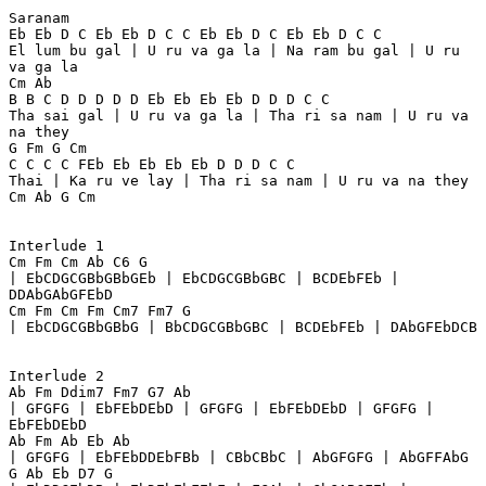
Saranam
Eb Eb D C Eb Eb D C C Eb Eb D C Eb Eb D C C
El lum bu gal | U ru va ga la | Na ram bu gal | U ru 
va ga la
Cm Ab
B B C D D D D D Eb Eb Eb Eb D D D C C
Tha sai gal | U ru va ga la | Tha ri sa nam | U ru va 
na they
G Fm G Cm
C C C C FEb Eb Eb Eb Eb D D D C C
Thai | Ka ru ve lay | Tha ri sa nam | U ru va na they
Cm Ab G Cm
Interlude 1
Cm Fm Cm Ab C6 G
| EbCDGCGBbGBbGEb | EbCDGCGBbGBC | BCDEbFEb | 
DDAbGAbGFEbD
Cm Fm Cm Fm Cm7 Fm7 G
| EbCDGCGBbGBbG | BbCDGCGBbGBC | BCDEbFEb | DAbGFEbDCB
Interlude 2
Ab Fm Ddim7 Fm7 G7 Ab
| GFGFG | EbFEbDEbD | GFGFG | EbFEbDEbD | GFGFG | 
EbFEbDEbD
Ab Fm Ab Eb Ab
| GFGFG | EbFEbDDEbFBb | CBbCBbC | AbGFGFG | AbGFFAbG
G Ab Eb D7 G