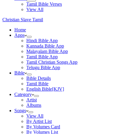
Tamil Bible Verses
View All
Christian Slave Tamil
Home
Apps
Hindi Bible App
Kannada Bible App
Malayalam Bible App
Tamil Bible App
Tamil Christian Songs App
Telugu Bible App
Bible
Bible Details
Tamil Bible
English Bible[KJV]
Category
Artist
Albums
Songs
View All
By Artist List
By Volumes Card
By Volumes List