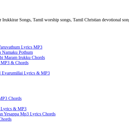
 Irukkirar Songs, Tamil worship songs, Tamil Christian devotional so
aruvathum Lyrics MP3
ru Namaku Pothum
bi Maram Irukku Chords
s, MP3 & Chords
 Evarumillai Lyrics & MP3
 MP3 Chords
 Lyrics & MP3
n Yesappa Mp3 Lyrics Chords
Chords