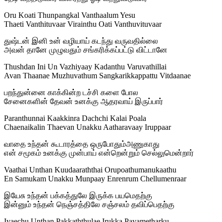
Oru Koati Thunpangkal Vanthaalum Yesu
Thaeti Vanthituvaar Virainthu Oati Vanthuvituvaar
துஷ்டன் இனி உன் வழியாய் கடந்து வருவதில்லை
அவன் தானே முழுவதும் சங்கரிக்கப்பட்டு விட்டானே
Thushdan Ini Un Vazhiyaay Kadanthu Varuvathillai
Avan Thaanae Muzhuvathum Sangkarikkappattu Vitdaanae
பறந்துன்னை காக்கின்ற டச்சி களை போல
சேனைகளின் தேவன் உனக்கு ஆதரவாய் இருப்பார்
Paranthunnai Kaakkinra Dachchi Kalai Poala
Chaenaikalin Thaevan Unakku Aatharavaay Iruppaar
வாதை உந்தன் கூடாரத்தை ஒருபோதும்அணுகாது
என் சமூகம் உனக்கு முன்பாய் என்றென்றும் செல்லுமென்றார்
Vaathai Unthan Kuudaaraththai Orupoathumanukaathu
En Samukam Unakku Munpaay Enrenrum Chellumenraar
இயேசு உந்தன் பக்கத்துலே இருக்க பயமெதற்கு
இன்னும் உந்தன் நெஞ்சத்திலே சஞ்சலம் தவிப்பெதற்கு
Iyaechu Unthan Pakkaththulae Irukka Payametharku