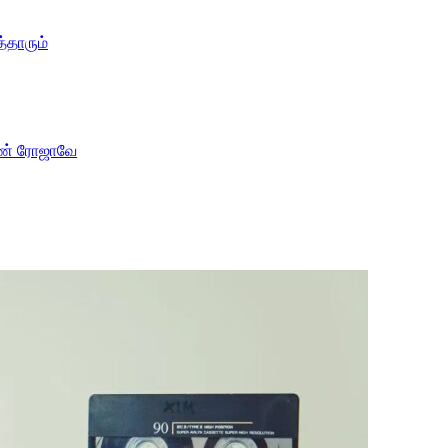
்தாரும்
ாரண் ரோஜாவே