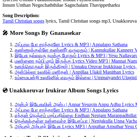
Innum Unthan Negnchaththilae Sagnchalam Thavippetharku
Song Description:
Tamil Christian songs
lyrics, Tamil Christian songs mp3, Unakkoruvar
🎤 More Songs By Gnanasekar
அப்பால போ சாத்தானே Lyrics & MP3 | Appalapo Sathana
கண்ணுக்குள்ளே கண்ணீர் வருவதும் | Kannukullae Kanneer V
இயேசு நல்லவரு நமக்கு போதும் Lyrics & MP3 | Yesu Nallava
மண்ணை நம்பி மரம் இருக்கு Lyrics Video MP3 | Mannai Nam
உனக்கொருவர் இருக்கிறார் | Unnaku Oruvar Irukkiraar Lyric
அன்பில்லா உலகில் மனிதன் | Anpillaa Ulakil Manithan Lyrics
உம்மையன்றி உலகினில் எவரும் இல்லை | Ummaiyandri Ulaginil
💿 Unakkoruvar Irukirar Album Songs Lyrics
அன்பர் இயேசுவின் அன்பு | Anpar Yesuvin Anpu Adhu Lyrics
அப்பால போ சாத்தானே Lyrics & MP3 | Appalapo Sathana
எந்தன் நெஞ்சம் மறப்பதில்லை Endhan Nenjam Marappadhillai
நெஞ்சுக்குள்ள உன்னவச்ச இயேசப்பா | Nenjukulla Unna Vacha
அற்புதர் அற்புதர் இயேசு Lyrics MP3 | Arputhar Arputhar Yesu 