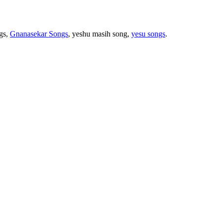
ngs,
Gnanasekar Songs
, yeshu masih song,
yesu songs
.