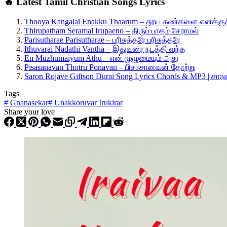
🔥 Latest Tamil Christian Songs Lyrics
Thooya Kangalai Enakku Thaarum – தூய கண்களை எனக்குத
Thirupatham Seramal Irupaeno – திருப் பாதம் சேராமல்
Parisutharae Parisutharae – பரிசுத்தரே பரிசுத்தரே
Ithuvarai Nadathi Vantha – இதுவரை நடத்தி வந்த
En Muzhumaiyum Athu – என் முழுமையும் அது
Pisasanavan Thotru Ponavan – பிசாசானவன் தோற்று
Saron Rojave Giftson Durai Song Lyrics Chords & MP3 | ச
Tags
#
Gnanasekar
#
Unakkoruvar Irukirar
Share your love