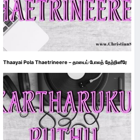
Thaayai Pola Thaetrineere – தாயைப் போலத் தேற்றினீரே