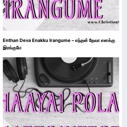
Enthan Deva Enakku Irangume – எந்தன் தேவா எனக்கு
இரங்குமே