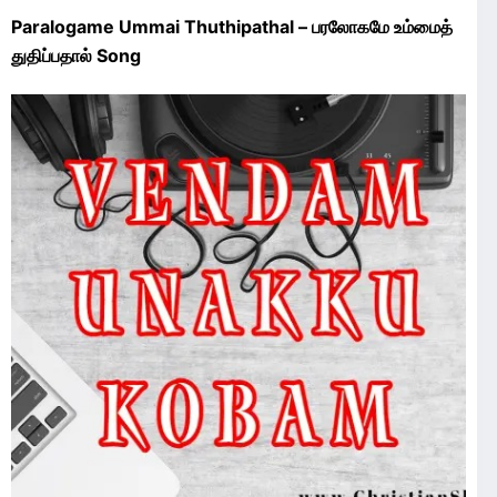
Paralogame Ummai Thuthipathal – பரலோகமே உம்மைத்
துதிப்பதால் Song