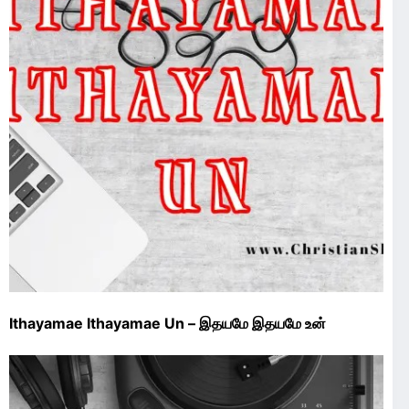
Ithayamae Ithayamae Un – இதயமே இதயமே உன்