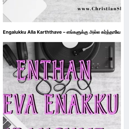
Engalukku Alla Karththave – எங்களுக்கு அல்ல கர்த்தாவே