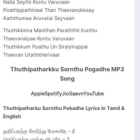
Nalla Seythi Kontu Varuvaan
Poathippathinaal Than Thaevanukkaay
Aaththumaa Aruvatai Seyvaan
Thuthikkinra Manithan Paraththil Irunthu
Thaevanaiyae Kontu Varuvaan
Thuthikkum Poathu Un Siraiyiruppai
Thaevan Utaiththerivaar
Thuthipatharkku Sornthu Pogadhe MP3
Song
Apple
Spotify
JioSaavn
YouTube
Thuthipatharku Sornthu Pokadhe Lyrics in Tamil &
English
துதிப்பதற்கு சோர்ந்து போகாதே – நீ
ஜெபிப்பதற்கு மறந்து விடாதே – 2