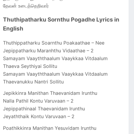
தேவன் உடைத்தெறிவார்
Thuthipatharku Sornthu Pogadhe Lyrics in
English
Thuthippatharku Soarnthu Poakaathae – Nee
Jepippatharku Maranhthu Vidaathae – 2
Samayam Vaayththaalum Vaaykkaa Vitdaalum
Thaeva Seythiyai Sollitu
Samayam Vaayththaalum Vaaykkaa Vitdaalum
Thaevanukku Nantri Sollitu
Jepikkinra Manithan Thaevanidam Irunthu
Nalla Pathil Kontu Varuvaan – 2
Jepippathinaal Thaevanidam Irunthu
Jeyaththaik Kontu Varuvaan – 2
Poathikkinra Manithan Yesuvidam Irunthu