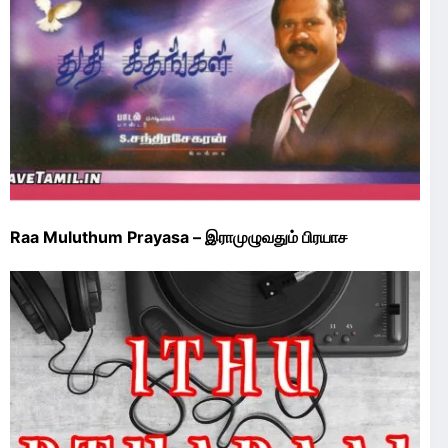
Raa Muluthum Prayasa – இராமுழுவதும் பிரயாச