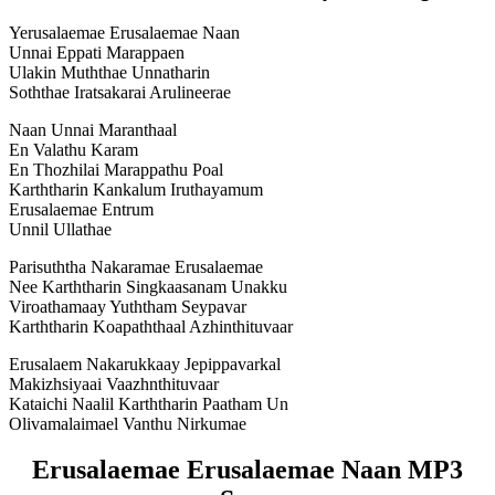
Yerusalaemae Erusalaemae Naan
Unnai Eppati Marappaen
Ulakin Muththae Unnatharin
Soththae Iratsakarai Arulineerae
Naan Unnai Maranthaal
En Valathu Karam
En Thozhilai Marappathu Poal
Karththarin Kankalum Iruthayamum
Erusalaemae Entrum
Unnil Ullathae
Parisuththa Nakaramae Erusalaemae
Nee Karththarin Singkaasanam Unakku
Viroathamaay Yuththam Seypavar
Karththarin Koapaththaal Azhinthituvaar
Erusalaem Nakarukkaay Jepippavarkal
Makizhsiyaai Vaazhnthituvaar
Kataichi Naalil Karththarin Paatham Un
Olivamalaimael Vanthu Nirkumae
Erusalaemae Erusalaemae Naan MP3