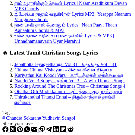
நாம் ஆராதிக்கும் தேவன் Lyrics | Naam Aradhikum Devan
MP3 Chords
இயேசப்பா நானும் வருகிறேன் Lyrics MP3 | Yesappa Naanum
Varugiren Chords
நான் பாவி தான் ஆனாலும் Lyrics | Naan Paavi Thaan
Aanaalum Chords & MP3
உன்னதமானவரின் உயர் மறைவினில் Lyrics & MP3 |
Unnadhamanavarin Uyar Maraivil
🔥 Latest Tamil Christian Songs Lyrics
Jebathotta Jeyageethangal Vol 31 – ஜெ. ஜெ. Vol – 31
Chinna Chinna Vishayam – சின்ன‌ சின்ன‌ விஷ‌ய‌ம்
Kariyathai Kai Koodi Vara – காரியத்தைக் கைக்கூடி வர
Nandri Vol 3 Songs – நன்றி Vol 3 – Alwin Thomas Songs
Rocking Around The Christmas Tree – Christmas Songs 4
Ottathai Odi Mudikkanum – ஓட்டத்தை ஓடி முடிக்கணும்
Thirukarathal Thangi Ennai – திருக்கரத்தால் தாங்கி
என்னை
Tags
#
Chandra Sekaran
#
Yudhavin Sengol
Share your love