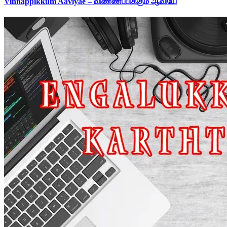
Vinnappikkum Aaviyae – விண்ணப்பிக்கும் ஆவியே