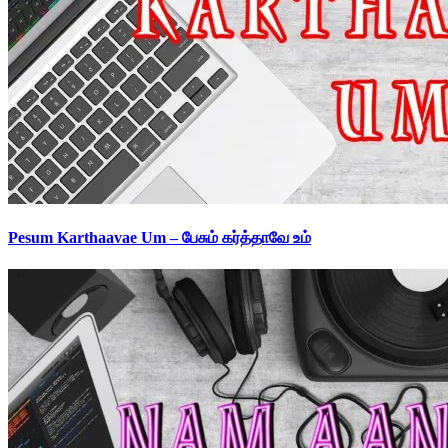
Pesum Karthaavae Um – பேசும் கர்த்தாவே உம்