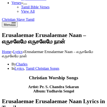
Verses
Tamil Bible Verses
View All
Christian Slave Tamil
Menu
Erusalaemae Erusalaemae Naan –
எருசலேமே எருசலேமே நான்
Home
Lyrics
Erusalaemae Erusalaemae Naan – எருசலேமே
எருசலேமே நான்
By
Charles
In
Lyrics
,
Tamil Christian Songs
Christian Worship Songs
Artist: Pr. S. Chandra Sekaran
Album: Yudhavin Sengol
Erusalaemae Erusalaemae Naan Lyrics in