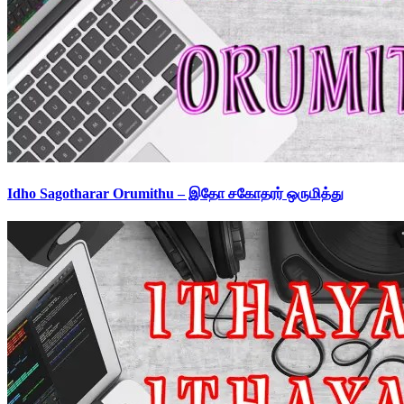
Idho Sagotharar Orumithu – இதோ சகோதரர் ஒருமித்து