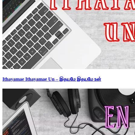
Ithayamae Ithayamae Un – இதயமே இதயமே உன்