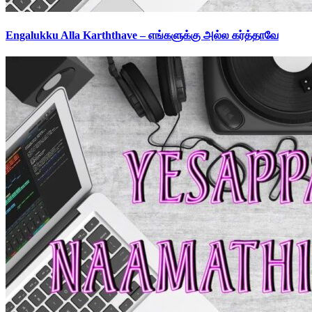
Engalukku Alla Karththave – எங்களுக்கு அல்ல கர்த்தாவே