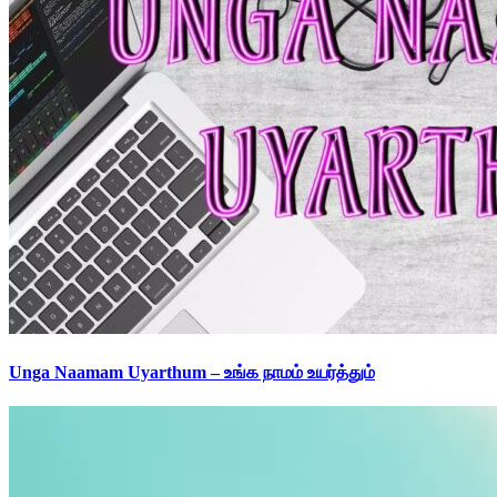
Unga Naamam Uyarthum – உங்க நாமம் உயர்த்தும்