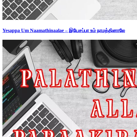
Yesappa Um Naamathinaalae – இயேசப்பா உம் நாமத்தினாலே