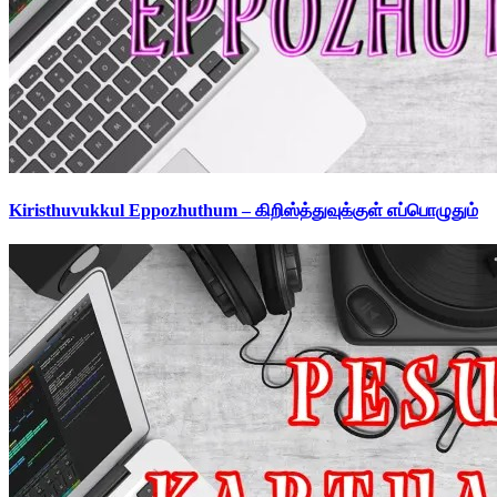
Kiristhuvukkul Eppozhuthum – கிறிஸ்த்துவுக்குள் எப்பொழுதும்