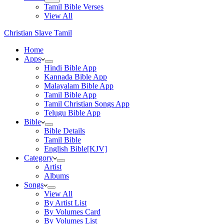
Tamil Bible Verses
View All
Christian Slave Tamil
Home
Apps
Hindi Bible App
Kannada Bible App
Malayalam Bible App
Tamil Bible App
Tamil Christian Songs App
Telugu Bible App
Bible
Bible Details
Tamil Bible
English Bible[KJV]
Category
Artist
Albums
Songs
View All
By Artist List
By Volumes Card
By Volumes List