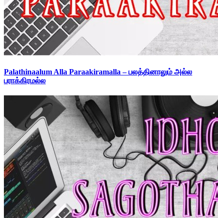
Palathinaalum Alla Paraakiramalla – பலத்தினாலும் அல்ல
பராக்கிரமல்ல