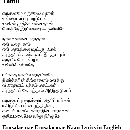
Tamil
எருசலேமே எருசலேமே நான்
உன்னை எப்படி மறப்பேன்
உலகின் முத்தே உன்னதரின்
சொத்தே இரட்சகரை அருளினீரே
நான் உன்னை மறந்தால்
என் வலது கரம்
என் தொழிலை மறப்பது போல்
கர்த்தரின் கண்களும் இருதயமும்
எருசலேமே என்றும்
உன்னில் உள்ளதே
பரிசுத்த நகரமே எருசலேமே
நீ கர்த்தரின் சிங்காசனம் உனக்கு
விரோதமாய் யுத்தம் செய்பவர்
கர்த்தரின் கோபத்தால் அழிந்திடுவார்
எருசலேம் நகருக்காய் ஜெபிப்பவர்கள்
மகிழ்ச்சியாய் வாழ்ந்திடுவார்
கடைசி நாளில் கர்த்தரின் பாதம் உன்
ஒலிவமலைமேல் வந்து நிற்குமே
Erusalaemae Erusalaemae Naan Lyrics in English