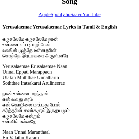
Song
Apple
Spotify
JioSaavn
YouTube
Yerusalaemae Yerusalaemae Lyrics in Tamil & English
எருசலேமே எருசலேமே நான்
உன்னை எப்படி மறப்பேன்
உலகின் முத்தே உன்னதரின்
சொத்தே இரட்சகரை அருளினீரே
Yerusalaemae Erusalaemae Naan
Unnai Eppati Marappaen
Ulakin Muththae Unnatharin
Soththae Iratsakarai Arulineerae
நான் உன்னை மறந்தால்
என் வலது கரம்
என் தொழிலை மறப்பது போல்
கர்த்தரின் கண்களும் இருதயமும்
எருசலேமே என்றும்
உன்னில் உள்ளதே
Naan Unnai Maranthaal
En Valathu Karam