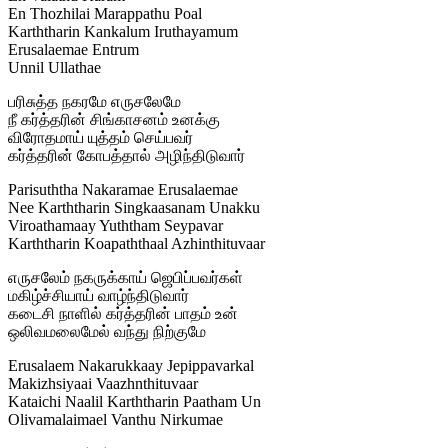
En Thozhilai Marappathu Poal
Karththarin Kankalum Iruthayamum
Erusalaemae Entrum
Unnil Ullathae
பரிசுத்த நகரமே எருசலேமே
நீ கர்த்தரின் சிங்காசனம் உனக்கு
விரோதமாய் யுத்தம் செய்பவர்
கர்த்தரின் கோபத்தால் அழிந்திடுவார்
Parisuththa Nakaramae Erusalaemae
Nee Karththarin Singkaasanam Unakku
Viroathamaay Yuththam Seypavar
Karththarin Koapaththaal Azhinthituvaar
எருசலேம் நகருக்காய் ஜெபிப்பவர்கள்
மகிழ்ச்சியாய் வாழ்ந்திடுவார்
கடைசி நாளில் கர்த்தரின் பாதம் உன்
ஒலிவமலைமேல் வந்து நிற்குமே
Erusalaem Nakarukkaay Jepippavarkal
Makizhsiyaai Vaazhnthituvaar
Kataichi Naalil Karththarin Paatham Un
Olivamalaimael Vanthu Nirkumae