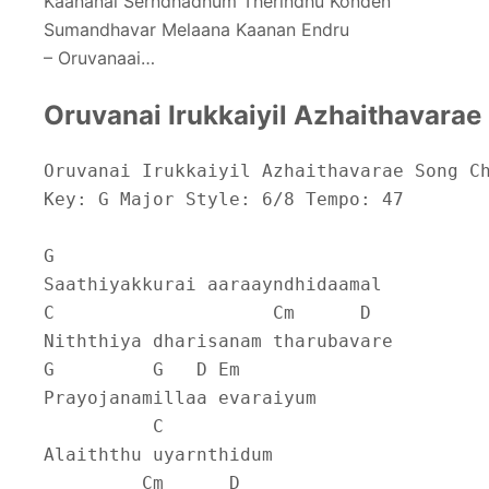
Kaananai Serndhadhum Therindhu Konden
Sumandhavar Melaana Kaanan Endru
– Oruvanaai…
Oruvanai Irukkaiyil Azhaithavarae
Oruvanai Irukkaiyil Azhaithavarae Song C
Key: G Major Style: 6/8 Tempo: 47
G
Saathiyakkurai aaraayndhidaamal
C                    Cm      D
Niththiya dharisanam tharubavare
G         G   D Em
Prayojanamillaa evaraiyum
          C
Alaiththu uyarnthidum
         Cm      D