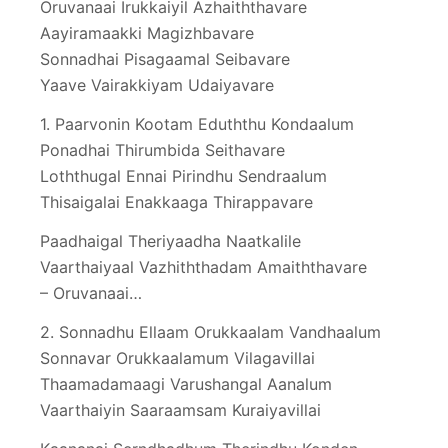
Oruvanaai Irukkaiyil Azhaiththavare
Aayiramaakki Magizhbavare
Sonnadhai Pisagaamal Seibavare
Yaave Vairakkiyam Udaiyavare
1. Paarvonin Kootam Eduththu Kondaalum
Ponadhai Thirumbida Seithavare
Loththugal Ennai Pirindhu Sendraalum
Thisaigalai Enakkaaga Thirappavare
Paadhaigal Theriyaadha Naatkalile
Vaarthaiyaal Vazhiththadam Amaiththavare
– Oruvanaai…
2. Sonnadhu Ellaam Orukkaalam Vandhaalum
Sonnavar Orukkaalamum Vilagavillai
Thaamadamaagi Varushangal Aanalum
Vaarthaiyin Saaraamsam Kuraiyavillai