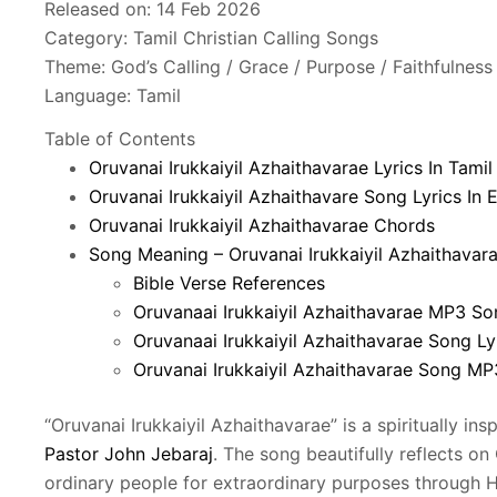
Released on: 14 Feb 2026
Category: Tamil Christian Calling Songs
Theme: God’s Calling / Grace / Purpose / Faithfulness
Language: Tamil
Table of Contents
Oruvanai Irukkaiyil Azhaithavarae Lyrics In Tamil
Oruvanai Irukkaiyil Azhaithavare Song Lyrics In E
Oruvanai Irukkaiyil Azhaithavarae Chords
Song Meaning – Oruvanai Irukkaiyil Azhaithavar
Bible Verse References
Oruvanaai Irukkaiyil Azhaithavarae MP3 So
Oruvanaai Irukkaiyil Azhaithavarae Song Lyr
Oruvanai Irukkaiyil Azhaithavarae Song M
“Oruvanai Irukkaiyil Azhaithavarae” is a spiritually in
Pastor John Jebaraj
. The song beautifully reflects o
ordinary people for extraordinary purposes through Hi