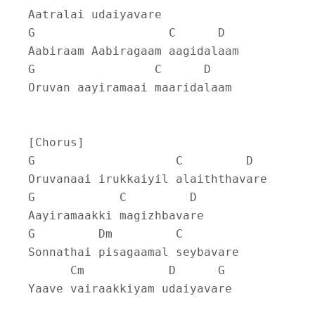
Aatralai udaiyavare
G                   C      D
Aabiraam Aabiragaam aagidalaam
G                 C      D
Oruvan aayiramaai maaridalaam
[Chorus]
G                    C         D
Oruvanaai irukkaiyil alaiththavare
G            C         D
Aayiramaakki magizhbavare
G         Dm         C
Sonnathai pisagaamal seybavare
      Cm            D      G
Yaave vairaakkiyam udaiyavare