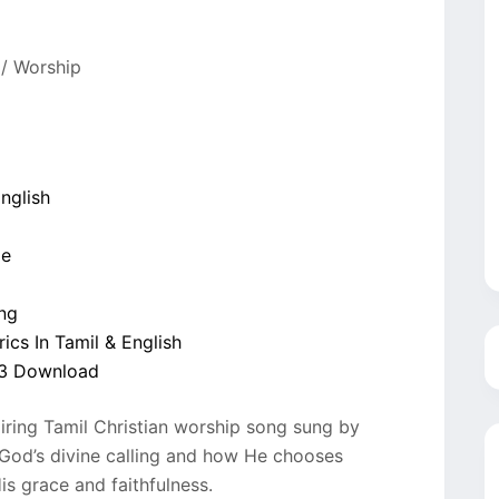
 / Worship
nglish
ae
ng
ics In Tamil & English
P3 Download
spiring Tamil Christian worship song sung by
n God’s divine calling and how He chooses
s grace and faithfulness.