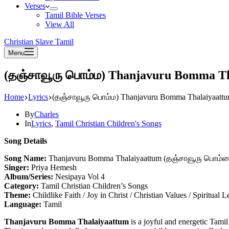
Verses
Tamil Bible Verses
View All
Christian Slave Tamil
Menu
(தஞ்சாவூரு பொம்ம) Thanjavuru Bomma Th
Home
Lyrics
(தஞ்சாவூரு பொம்ம) Thanjavuru Bomma Thalaiyaattu
By
Charles
In
Lyrics
,
Tamil Christian Children's Songs
Song Details
Song Name:
Thanjavuru Bomma Thalaiyaattum (தஞ்சாவூரு பொம்ம
Singer:
Priya Hemesh
Album/Series:
Nesipaya Vol 4
Category:
Tamil Christian Children’s Songs
Theme:
Childlike Faith / Joy in Christ / Christian Values / Spiritual 
Language:
Tamil
Thanjavuru Bomma Thalaiyaattum
is a joyful and energetic Tamil