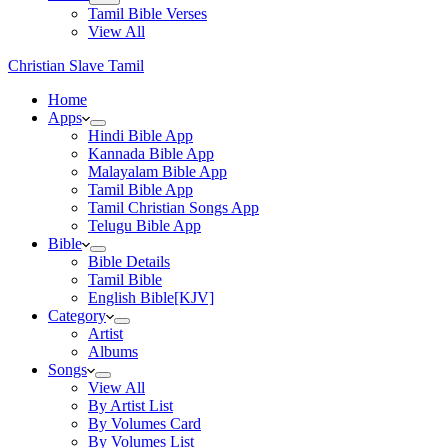
Tamil Bible Verses
View All
Christian Slave Tamil
Home
Apps
Hindi Bible App
Kannada Bible App
Malayalam Bible App
Tamil Bible App
Tamil Christian Songs App
Telugu Bible App
Bible
Bible Details
Tamil Bible
English Bible[KJV]
Category
Artist
Albums
Songs
View All
By Artist List
By Volumes Card
By Volumes List