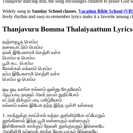
Thanjavur dancing doll, the song encourages children to praise God wi
Widely sung in
Sunday School classes
,
Vacation Bible School (VB
lively rhythm and easy-to-remember lyrics make it a favorite among ch
Thanjavuru Bomma Thalaiyaattum Lyrics 
தஞ்சாவூரு பொம்ம
தலையாட்டும் பொம்ம
நான் இயேசுசாமி செஞ்சி வச்ச
பொம்ம ஏ பொம்ம
பூமி கூட பொம்ம
கோள்கள் எல்லாம் பொம்ம
நம்ம இயேசுசாமி செஞ்சி வச்ச
பொம்ம ஓ பொம்ம
ஒடி ஒடி வாங்க எல்லாம் ஒன்னு சேருவோம்
ஆடிப்பாடி நாளும் அவர் நாமம் துதிப்போம்
எட்டுத் திக்கும் பாடி மகிழ்வோம்
எல்லாம் வல்ல இயேசு தந்த இந்த மூச்சி உள்ளவர
1. காத்துக்கு காய்ச்சல் வந்தா தூங்கிடுமோ எப்போதும்
தூங்கினால் இந்த பூமி என்னாகும் என்னாகும்
இஸ்ரேலைக் காக்கும் தேவன் தூங்குவதும் இல்லையே
அவரின்றி நம்மைக் காக்க வேறு யாரும் இல்லையே