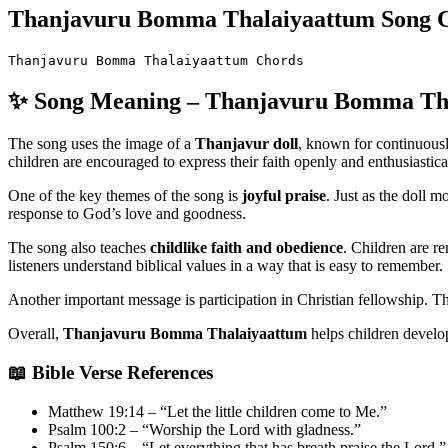
Thanjavuru Bomma Thalaiyaattum Song 
Thanjavuru Bomma Thalaiyaattum Chords
✨ Song Meaning – Thanjavuru Bomma Th
The song uses the image of a
Thanjavur doll
, known for continuousl
children are encouraged to express their faith openly and enthusiastica
One of the key themes of the song is
joyful praise
. Just as the doll 
response to God’s love and goodness.
The song also teaches
childlike faith and obedience
. Children are r
listeners understand biblical values in a way that is easy to remember.
Another important message is participation in Christian fellowship. Th
Overall,
Thanjavuru Bomma Thalaiyaattum
helps children develo
📖 Bible Verse References
Matthew 19:14 – “Let the little children come to Me.”
Psalm 100:2 – “Worship the Lord with gladness.”
Psalm 150:6 – “Let everything that has breath praise the Lord.”