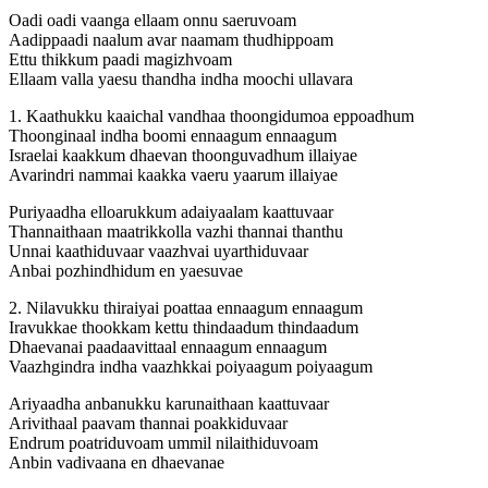
Oadi oadi vaanga ellaam onnu saeruvoam
Aadippaadi naalum avar naamam thudhippoam
Ettu thikkum paadi magizhvoam
Ellaam valla yaesu thandha indha moochi ullavara
1. Kaathukku kaaichal vandhaa thoongidumoa eppoadhum
Thoonginaal indha boomi ennaagum ennaagum
Israelai kaakkum dhaevan thoonguvadhum illaiyae
Avarindri nammai kaakka vaeru yaarum illaiyae
Puriyaadha elloarukkum adaiyaalam kaattuvaar
Thannaithaan maatrikkolla vazhi thannai thanthu
Unnai kaathiduvaar vaazhvai uyarthiduvaar
Anbai pozhindhidum en yaesuvae
2. Nilavukku thiraiyai poattaa ennaagum ennaagum
Iravukkae thookkam kettu thindaadum thindaadum
Dhaevanai paadaavittaal ennaagum ennaagum
Vaazhgindra indha vaazhkkai poiyaagum poiyaagum
Ariyaadha anbanukku karunaithaan kaattuvaar
Arivithaal paavam thannai poakkiduvaar
Endrum poatriduvoam ummil nilaithiduvoam
Anbin vadivaana en dhaevanae