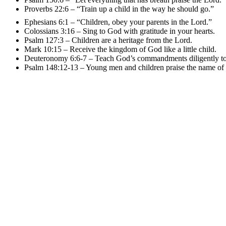
Proverbs 22:6 – “Train up a child in the way he should go.”
Ephesians 6:1 – “Children, obey your parents in the Lord.”
Colossians 3:16 – Sing to God with gratitude in your hearts.
Psalm 127:3 – Children are a heritage from the Lord.
Mark 10:15 – Receive the kingdom of God like a little child.
Deuteronomy 6:6-7 – Teach God’s commandments diligently to 
Psalm 148:12-13 – Young men and children praise the name of 