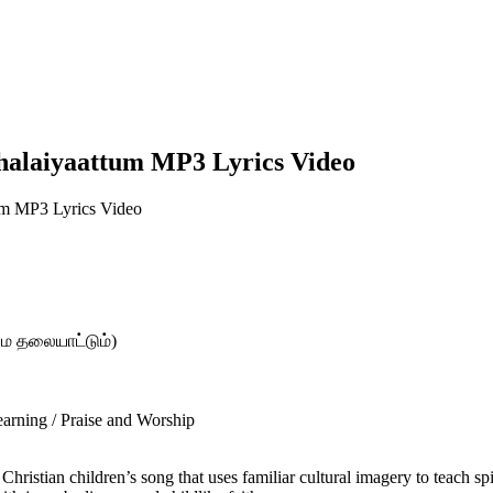
alaiyaattum MP3 Lyrics Video
m MP3 Lyrics Video
ை தலையாட்டும்)
Learning / Praise and Worship
 Christian children’s song that uses familiar cultural imagery to teach s