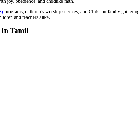
th joy, obedience, and childlike faith.
S)
programs, children’s worship services, and Christian family gatherings
ildren and teachers alike.
In Tamil