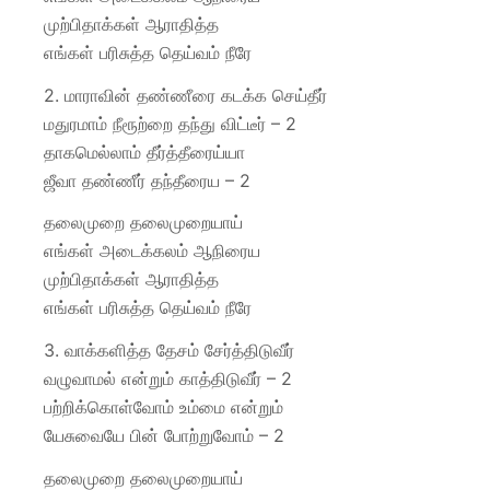
முற்பிதாக்கள் ஆராதித்த
எங்கள் பரிசுத்த தெய்வம் நீரே
2. மாராவின் தண்ணீரை கடக்க செய்தீர்
மதுரமாம் நீரூற்றை தந்து விட்டீர் – 2
தாகமெல்லாம் தீர்த்தீரைய்யா
ஜீவா தண்ணீர் தந்தீரைய – 2
தலைமுறை தலைமுறையாய்
எங்கள் அடைக்கலம் ஆநிரைய
முற்பிதாக்கள் ஆராதித்த
எங்கள் பரிசுத்த தெய்வம் நீரே
3. வாக்களித்த தேசம் சேர்த்திடுவீர்
வழுவாமல் என்றும் காத்திடுவீர் – 2
பற்றிக்கொள்வோம் உம்மை என்றும்
யேசுவையே பின் போற்றுவோம் – 2
தலைமுறை தலைமுறையாய்