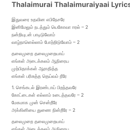
Thalaimurai Thalaimuraiyaai Lyrics
இதுவரை உதவின எபிநேசரே
இனிமேலும் நடத்தும் யெகோவா ஈரல் – 2
நன்றியுடன் பாடிடுவோம்
வாழ்நாளெல்லாம் போற்றிடுவோம் – 2
தலைமுறை தலைமுறையாய்
எங்கள் அடைக்கலம் ஆநிரைய
முற்பிதாக்கள் ஆராதித்த
எங்கள் பரிசுத்த தெய்வம் நீரே
1. செங்கடல் இரண்டாய் பிறந்தவரே
கோட்டைகள் எல்லாம் உடைத்தவரே – 2
மேகமாக முன் சென்றீரே
அக்கினியை துணை நின்றீரே – 2
தலைமுறை தலைமுறையாய்
எங்கள் அடைக்கலம் ஆநிரைய