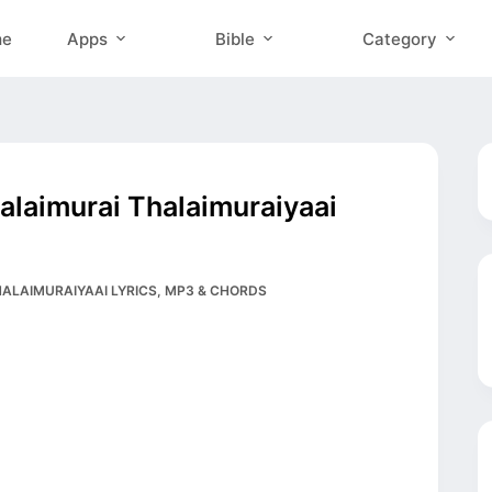
me
Apps
Bible
Category
alaimurai Thalaimuraiyaai
THALAIMURAIYAAI LYRICS, MP3 & CHORDS