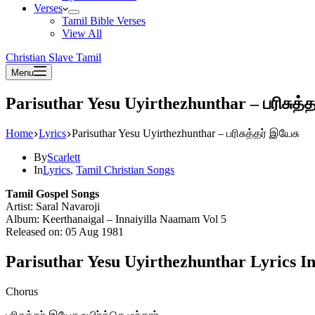
Verses
Tamil Bible Verses
View All
Christian Slave Tamil
Menu
Parisuthar Yesu Uyirthezhunthar – பரிசுத்த
Home
Lyrics
Parisuthar Yesu Uyirthezhunthar – பரிசுத்தர் இயேசு
By
Scarlett
In
Lyrics
,
Tamil Christian Songs
Tamil Gospel Songs
Artist: Saral Navaroji
Album: Keerthanaigal – Innaiyilla Naamam Vol 5
Released on: 05 Aug 1981
Parisuthar Yesu Uyirthezhunthar Lyrics I
Chorus