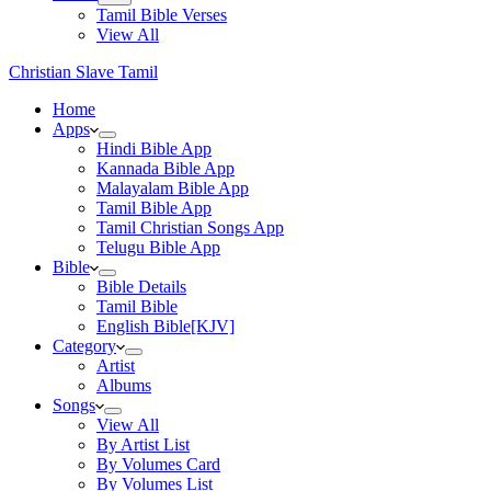
Tamil Bible Verses
View All
Christian Slave Tamil
Home
Apps
Hindi Bible App
Kannada Bible App
Malayalam Bible App
Tamil Bible App
Tamil Christian Songs App
Telugu Bible App
Bible
Bible Details
Tamil Bible
English Bible[KJV]
Category
Artist
Albums
Songs
View All
By Artist List
By Volumes Card
By Volumes List