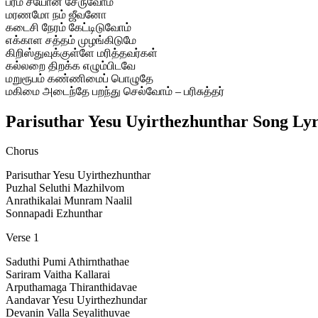
பரம சீயோன் சேருவோம்
மரணமோ நம் ஜீவனோ
கடைசி நேரம் கேட்டிடுவோம்
எக்காள சத்தம் முழங்கிடுமே
கிறிஸ்துவுக்குள்ளே மரித்தவர்கள்
கல்லறை திறக்க எழும்பிடவே
மறுரூபம் கண்ணிமைப் பொழுதே
மகிமை அடைந்தே பறந்து செல்வோம் – பரிசுத்தர்
Parisuthar Yesu Uyirthezhunthar Song Lyr
Chorus
Parisuthar Yesu Uyirthezhunthar
Puzhal Seluthi Mazhilvom
Anrathikalai Munram Naalil
Sonnapadi Ezhunthar
Verse 1
Saduthi Pumi Athirnthathae
Sariram Vaitha Kallarai
Arputhamaga Thiranthidavae
Aandavar Yesu Uyirthezhundar
Devanin Valla Seyalithuvae