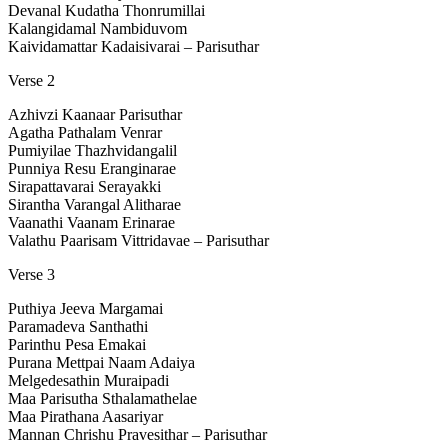
Devanal Kudatha Thonrumillai
Kalangidamal Nambiduvom
Kaividamattar Kadaisivarai – Parisuthar
Verse 2
Azhivzi Kaanaar Parisuthar
Agatha Pathalam Venrar
Pumiyilae Thazhvidangalil
Punniya Resu Eranginarae
Sirapattavarai Serayakki
Sirantha Varangal Alitharae
Vaanathi Vaanam Erinarae
Valathu Paarisam Vittridavae – Parisuthar
Verse 3
Puthiya Jeeva Margamai
Paramadeva Santhathi
Parinthu Pesa Emakai
Purana Mettpai Naam Adaiya
Melgedesathin Muraipadi
Maa Parisutha Sthalamathelae
Maa Pirathana Aasariyar
Mannan Chrishu Pravesithar – Parisuthar