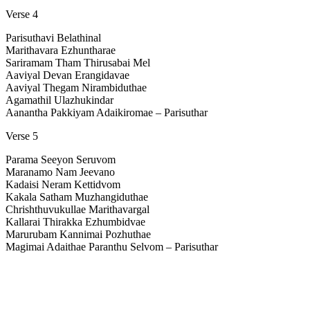
Verse 4
Parisuthavi Belathinal
Marithavara Ezhuntharae
Sariramam Tham Thirusabai Mel
Aaviyal Devan Erangidavae
Aaviyal Thegam Nirambiduthae
Agamathil Ulazhukindar
Aanantha Pakkiyam Adaikiromae – Parisuthar
Verse 5
Parama Seeyon Seruvom
Maranamo Nam Jeevano
Kadaisi Neram Kettidvom
Kakala Satham Muzhangiduthae
Chrishthuvukullae Marithavargal
Kallarai Thirakka Ezhumbidvae
Marurubam Kannimai Pozhuthae
Magimai Adaithae Paranthu Selvom – Parisuthar