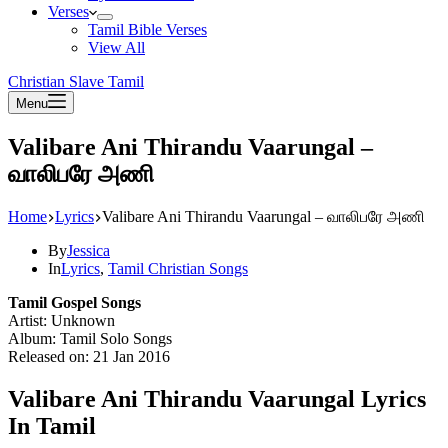
Verses
Tamil Bible Verses
View All
Christian Slave Tamil
Menu
Valibare Ani Thirandu Vaarungal –
வாலிபரே அணி
Home
Lyrics
Valibare Ani Thirandu Vaarungal – வாலிபரே அணி
By
Jessica
In
Lyrics
,
Tamil Christian Songs
Tamil Gospel Songs
Artist: Unknown
Album: Tamil Solo Songs
Released on: 21 Jan 2016
Valibare Ani Thirandu Vaarungal Lyrics
In Tamil