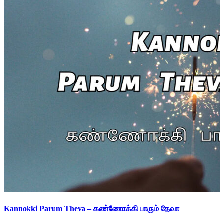
Kannokki Parum Theva – கண்ணோக்கி பாரும் தேவா