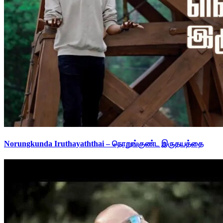
Norungkunda Iruthayaththai – நொறுங்குண்ட இருதயத்தை