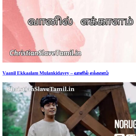
Vaanil Ekkaalam Mulankidavey – வானில் எக்காளம்