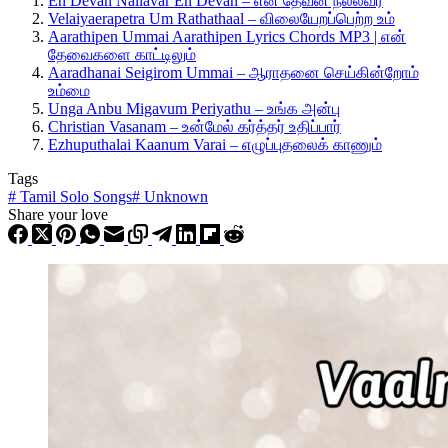
En Devan Nallavar En Devan – என் தேவன் நல்லவர்
Velaiyaerapetra Um Rathathaal – விலையேறப்பெற்ற உம்
Aarathipen Ummai Aarathipen Lyrics Chords MP3 | என்
தேவைகளை காட்டிலும்
Aaradhanai Seigirom Ummai – ஆராதனை செய்கின்றோம்
உம்மை
Unga Anbu Migavum Periyathu – உங்க அன்பு
Christian Vasanam – உன்மேல் கர்த்தர் உதிப்பார்
Ezhuputhalai Kaanum Varai – எழுப்புதலைக் காணும்
Tags
#
Tamil Solo Songs
#
Unknown
Share your love