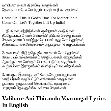
வாலிபரே அணி திரண்டு வாருங்கள்
தேவ நாமம் தேசமெங்கும் பரவும் வழி காணுங்கள்
Come On! This Is God’s Time For Mother India!
Come On! Let’s Together Lift Up India!
1. தீபங்கள் ஏற்றிடுங்கள் ஒன்றாகக் கூடுங்கள்
தீப்பிழம்பாய் அனல் கொண்டு தீவிரம் செல்லுங்கள்
கோழைகளாய் வாழ்ந்தாலே பயன் ஏது சொல்லுங்கள்
தீரர்களாய் கைகோர்த்தால் ஜெயமுண்டு எழும்புங்கள்
2. சபைகள் விழித்தெழவே ஊக்கம் சொல்லுங்கள்
தேவ பயம் நல்லிணக்கம் செழிப்பதைக் காணுங்கள்
ஆனந்தம் ஊரெங்கும் பொங்கட்டும் ஏங்குங்கள்
அழிவில்லா இராஜாங்கம் மிளிரட்டும் வேண்டுங்கள்
3. எங்கும் இளைஞரணி சேர்ந்தே துவங்குங்கள்
ஊழியர்கள் எழும்பட்டும் எக்காளம் ஊதுங்கள்
ஓயாமல் தூதுப்பணி தொடரட்டும் உதவுங்கள்
பாராளும் தேவனுக்கே மகிமை சேருங்கள்
Valibare Ani Thirandu Vaarungal Lyrics
In English