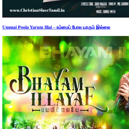
Ummai Poola Yarum Illai – உம்மைப் போல யாரும் இல்லை