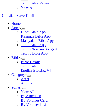
Tamil Bible Verses
View All
Christian Slave Tamil
Home
Apps
Hindi Bible App
Kannada Bible App
Malayalam Bible App
Tamil Bible App
Tamil Christian Songs App
Telugu Bible App
Bible
Bible Details
Tamil Bible
English Bible[KJV]
Category
Artist
Albums
Songs
View All
By Artist List
By Volumes Card
By Volumes List