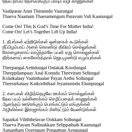
தேவ நாமம் தேசமெங்கும் பரவும் வழி காணுங்கள்
Vaaliparae Anni Thiranndu Vaarungal
Thaeva Naamam Thaesamengum Paravum Vali Kaanungal
Come On! This Is God’s Time For Mother India!
Come On! Let’s Together Lift Up India!
1. தீபங்கள் ஏற்றிடுங்கள் ஒன்றாகக் கூடுங்கள்
தீப்பிழம்பாய் அனல் கொண்டு தீவிரம் செல்லுங்கள்
கோழைகளாய் வாழ்ந்தாலே பயன் ஏது சொல்லுங்கள்
தீரர்களாய் கைகோர்த்தால் ஜெயமுண்டு எழும்புங்கள்
Theepangal Aettidungal Ontakak Koodungal
Theeppilampaay Anal Konndu Theeviram Sellungal
Kolaikalaay Vaalnthaalae Payan Aethu Sollungal
Theerarkalaay Kaikorththaal Jeyamunndu Elumpungal
2. சபைகள் விழித்தெழவே ஊக்கம் சொல்லுங்கள்
தேவ பயம் நல்லிணக்கம் செழிப்பதைக் காணுங்கள்
ஆனந்தம் ஊரெங்கும் பொங்கட்டும் ஏங்குங்கள்
அழிவில்லா இராஜாங்கம் மிளிரட்டும் வேண்டுங்கள்
Sapaikal Viliththelavae Ookkam Sollungal
Thaeva Payam Nallinakkam Selippathaik Kaanungal
Aanantham Oorengum Pongattum Aengungal