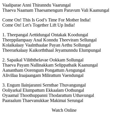
Vaaliparae Anni Thiranndu Vaarungal
Thaeva Naamam Thaesamengum Paravum Vali Kaanungal
Come On! This Is God’s Time For Mother India!
Come On! Let’s Together Lift Up India!
1. Theepangal Aettidungal Ontakak Koodungal
Theeppilampaay Anal Konndu Theeviram Sellungal
Kolaikalaay Vaalnthaalae Payan Aethu Sollungal
Theerarkalaay Kaikorththaal Jeyamunndu Elumpungal
2. Sapaikal Viliththelavae Ookkam Sollungal
Thaeva Payam Nallinakkam Selippathaik Kaanungal
Aanantham Oorengum Pongattum Aengungal
Alivillaa Iraajaangam Milirattum Vaendungal
3. Engum Ilainjaranni Sernthae Thuvangungal
Ooliyarkal Elumpattum Ekkaalam Oothungal
Oyaamal Thoothuppanni Thodarattum Uthavungal
Paaraalum Thaevanukkae Makimai Serungal
Watch Online