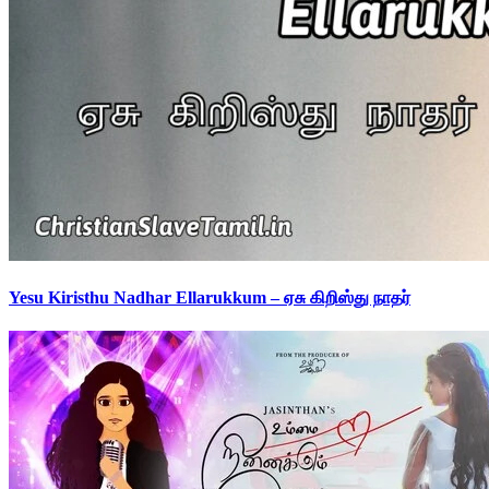
Yesu Kiristhu Nadhar Ellarukkum – ஏசு கிறிஸ்து நாதர்