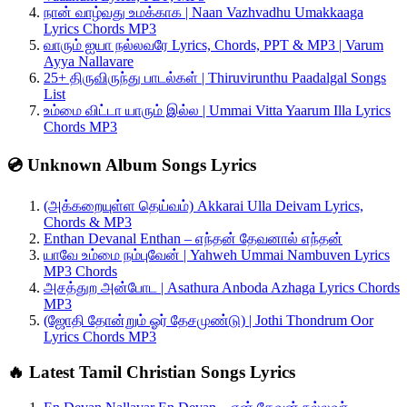
நான் வாழ்வது உமக்காக | Naan Vazhvadhu Umakkaaga
Lyrics Chords MP3
வாரும் ஐயா நல்லவரே Lyrics, Chords, PPT & MP3 | Varum
Ayya Nallavare
25+ திருவிருந்து பாடல்கள் | Thiruvirunthu Paadalgal Songs
List
உம்மை விட்டா யாரும் இல்ல | Ummai Vitta Yaarum Illa Lyrics
Chords MP3
💿 Unknown Album Songs Lyrics
(அக்கறையுள்ள தெய்வம்) Akkarai Ulla Deivam Lyrics,
Chords & MP3
Enthan Devanal Enthan – எந்தன் தேவனால் எந்தன்
யாவே உம்மை நம்புவேன் | Yahweh Ummai Nambuven Lyrics
MP3 Chords
அசத்துற அன்போட | Asathura Anboda Azhaga Lyrics Chords
MP3
(ஜோதி தோன்றும் ஓர் தேசமுண்டு) | Jothi Thondrum Oor
Lyrics Chords MP3
🔥 Latest Tamil Christian Songs Lyrics