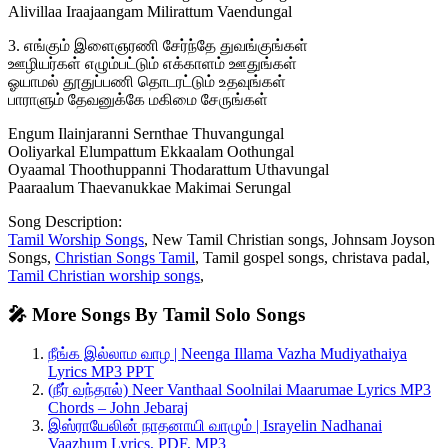
Alivillaa Iraajaangam Milirattum Vaendungal
3. எங்கும் இளைஞரணி சேர்ந்தே துவங்குங்கள்
ஊழியர்கள் எழும்பட்டும் எக்காளம் ஊதுங்கள்
ஓயாமல் தூதுப்பணி தொடரட்டும் உதவுங்கள்
பாராளும் தேவனுக்கே மகிமை சேருங்கள்
Engum Ilainjaranni Sernthae Thuvangungal
Ooliyarkal Elumpattum Ekkaalam Oothungal
Oyaamal Thoothuppanni Thodarattum Uthavungal
Paaraalum Thaevanukkae Makimai Serungal
Song Description:
Tamil Worship Songs
, New Tamil Christian songs, Johnsam Joyson
Songs,
Christian Songs Tamil
, Tamil gospel songs, christava padal,
Tamil Christian worship songs
,
🎤 More Songs By Tamil Solo Songs
நீங்க இல்லாம வாழ | Neenga Illama Vazha Mudiyathaiya
Lyrics MP3 PPT
(நீர் வந்தால்) Neer Vanthaal Soolnilai Maarumae Lyrics MP3
Chords – John Jebaraj
இஸ்ராயேலின் நாதனாயி வாழும் | Israyelin Nadhanai
Vaazhum Lyrics, PDF, MP3