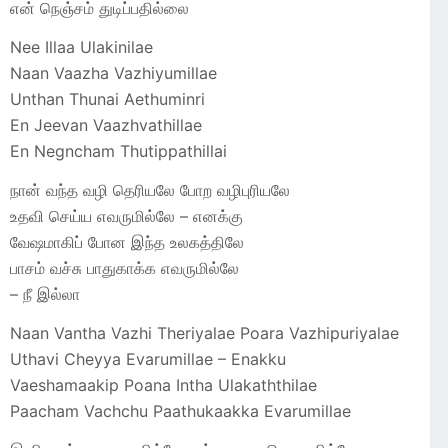
என் நெஞ்சம் துடிப்பதில்லை
Nee Illaa Ulakinilae
Naan Vaazha Vazhiyumillae
Unthan Thunai Aethuminri
En Jeevan Vaazhvathillae
En Negncham Thutippathillai
நான் வந்த வழி தெரியலே போற வழிபுரியலே
உதவி செய்ய எவருமில்லே – எனக்கு
வேஷமாகிப் போன இந்த உலகத்திலே
பாசம் வச்சு பாதுகாக்க எவருமில்லே
– நீ இல்லா
Naan Vantha Vazhi Theriyalae Poara Vazhipuriyalae
Uthavi Cheyya Evarumillae – Enakku
Vaeshamaakip Poana Intha Ulakaththilae
Paacham Vachchu Paathukaakka Evarumillae