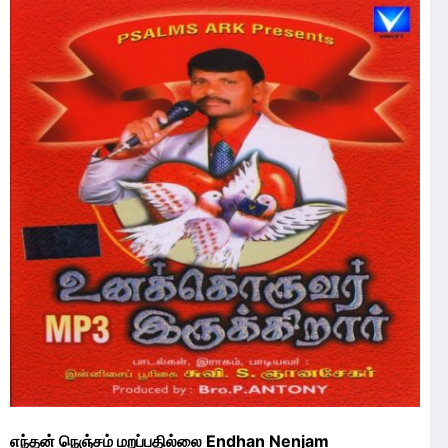
எந்தன் நெஞ்சம் மறப்பதில்லை Endhan Nenjam