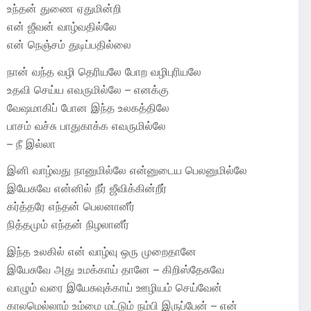
உந்தன் துணை ஏதுமின்றி
என் ஜீவன் வாழ்வதில்லே
என் நெஞ்சம் துடிப்பதில்லை
நான் வந்த வழி தெரியலே போற வழிபுரியலே
உதவி செய்ய எவருமில்லே – எனக்கு
வேஷமாகிப் போன இந்த உலகத்திலே
பாசம் வச்சு பாதுகாக்க எவருமில்லே
– நீ இல்லா
இனி வாழ்வது நானுமில்லே என்னுடைய பெலனுமில்லே
இயேசுவே என்னில் நீர் ஜீவிக்கின்றீர்
கர்த்தரே எந்தன் பெலனானீர்
நித்தமும் எந்தன் நிழலானீர்
இந்த உலகில் என் வாழ்வு ஒரு முறைதானே
இயேசுவே அது உமக்காய் தானே – கிறிஸ்தேசுவே
வாழும் வரை இயேசுவுக்காய் ஊழியம் செய்வேன்
காலமெல்லாம் உம்மை மட்டும் நம்பி இருப்பேன் – என்