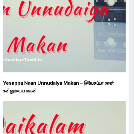
Yesappa Naan Unnudaiya Makan – இயேசப்பா நான்
உன்னுடைய மகன்