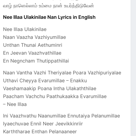
வாழ் நாளெல்லாம் உம்மை நான் உயர்த்திடுவேன்
Nee Illaa Ulakinilae Nan Lyrics in English
Nee Illaa Ulakinilae
Naan Vaazha Vazhiyumillae
Unthan Thunai Aethuminri
En Jeevan Vaazhvathillae
En Negncham Thutippathillai
Naan Vantha Vazhi Theriyalae Poara Vazhipuriyalae
Uthavi Cheyya Evarumillae – Enakku
Vaeshamaakip Poana Intha Ulakaththilae
Paacham Vachchu Paathukaakka Evarumillae
– Nee Illaa
Ini Vaazhvathu Naanumillae Ennutaiya Pelanumillae
Iyaechuvae Ennil Neer Jeevikkinriir
Karththarae Enthan Pelanaaneer