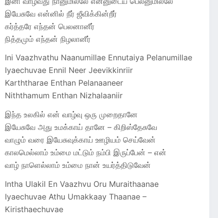
இனி வாழ்வது நானுமில்லே என்னுடைய பெலனுமில்லே
இயேசுவே என்னில் நீர் ஜீவிக்கின்றீர்
கர்த்தரே எந்தன் பெலனானீர்
நித்தமும் எந்தன் நிழலானீர்
Ini Vaazhvathu Naanumillae Ennutaiya Pelanumillae
Iyaechuvae Ennil Neer Jeevikkinriir
Karththarae Enthan Pelanaaneer
Niththamum Enthan Nizhalaaniir
இந்த உலகில் என் வாழ்வு ஒரு முறைதானே
இயேசுவே அது உமக்காய் தானே – கிறிஸ்தேசுவே
வாழும் வரை இயேசுவுக்காய் ஊழியம் செய்வேன்
காலமெல்லாம் உம்மை மட்டும் நம்பி இருப்பேன் – என்
வாழ் நாளெல்லாம் உம்மை நான் உயர்த்திடுவேன்
Intha Ulakil En Vaazhvu Oru Muraithaanae
Iyaechuvae Athu Umakkaay Thaanae –
Kiristhaechuvae