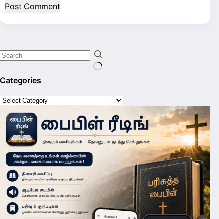
Post Comment
No
Categories
results
Categories