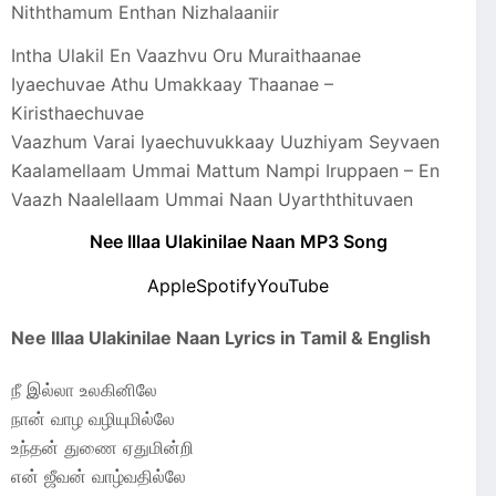
Niththamum Enthan Nizhalaaniir
Intha Ulakil En Vaazhvu Oru Muraithaanae
Iyaechuvae Athu Umakkaay Thaanae –
Kiristhaechuvae
Vaazhum Varai Iyaechuvukkaay Uuzhiyam Seyvaen
Kaalamellaam Ummai Mattum Nampi Iruppaen – En
Vaazh Naalellaam Ummai Naan Uyarththituvaen
Nee Illaa Ulakinilae Naan MP3 Song
Apple
Spotify
YouTube
Nee Illaa Ulakinilae Naan Lyrics in Tamil & English
நீ இல்லா உலகினிலே
நான் வாழ வழியுமில்லே
உந்தன் துணை ஏதுமின்றி
என் ஜீவன் வாழ்வதில்லே