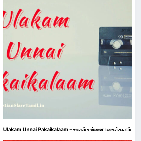
Ulakam Unnai Pakaikalaam – உலகம் உன்னை பகைக்கலாம்