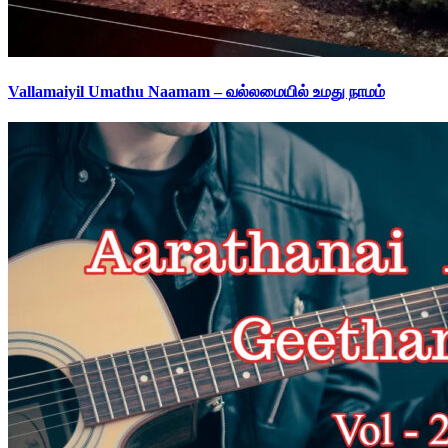
Vallamaiyil Umathu Naamam – வல்லமையில் உமது நாமம்