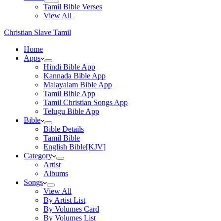
Tamil Bible Verses
View All
Christian Slave Tamil
Home
Apps
Hindi Bible App
Kannada Bible App
Malayalam Bible App
Tamil Bible App
Tamil Christian Songs App
Telugu Bible App
Bible
Bible Details
Tamil Bible
English Bible[KJV]
Category
Artist
Albums
Songs
View All
By Artist List
By Volumes Card
By Volumes List