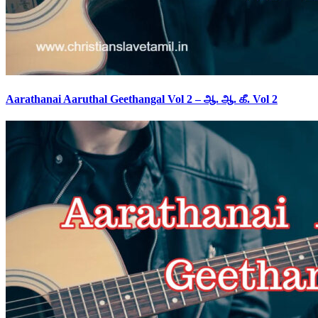
Aarathanai Aaruthal Geethangal Vol 2 – ஆ. ஆ. கீ. Vol 2