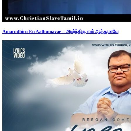
Amarndhiru En Aathumavae – அமர்ந்திரு என் ஆத்துமாவே