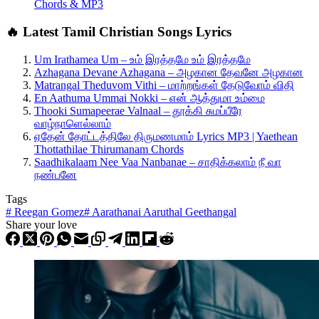
Chords & MP3
🔥 Latest Tamil Christian Songs Lyrics
Um Irathamea Um – உம் இரத்தமே உம் இரத்தமே
Azhagana Devane Azhagana – அழகான தேவனே அழகான
Matrangal Theduvom Vithi – மாற்றங்கள் தேடுவோம் விதி
En Aathuma Ummai Nokki – என் ஆத்துமா உம்மை
Thooki Sumapeerae Valnaal – தூக்கி சுமப்பீரே
வாழ்நாளெல்லாம்
ஏதேன் தோட்டத்திலே திருமணமாம் Lyrics MP3 | Yaethean
Thottathilae Thirumanam Chords
Saadhikalaam Nee Vaa Nanbanae – சாதிக்கலாம் நீ வா
நண்பனே
Tags
#
Reegan Gomez
#
Aarathanai Aaruthal Geethangal
Share your love