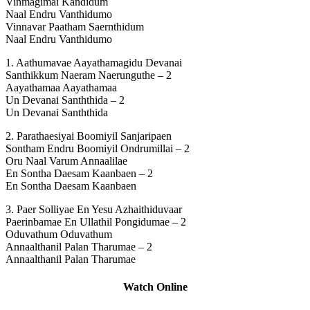
Vinmagimai Kandidum
Naal Endru Vanthidumo
Vinnavar Paatham Saernthidum
Naal Endru Vanthidumo
1. Aathumavae Aayathamagidu Devanai
Santhikkum Naeram Naerunguthe – 2
Aayathamaa Aayathamaa
Un Devanai Sanththida – 2
Un Devanai Sanththida
2. Parathaesiyai Boomiyil Sanjaripaen
Sontham Endru Boomiyil Ondrumillai – 2
Oru Naal Varum Annaalilae
En Sontha Daesam Kaanbaen – 2
En Sontha Daesam Kaanbaen
3. Paer Solliyae En Yesu Azhaithiduvaar
Paerinbamae En Ullathil Pongidumae – 2
Oduvathum Oduvathum
Annaalthanil Palan Tharumae – 2
Annaalthanil Palan Tharumae
Watch Online