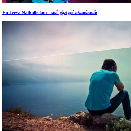
En Jeeva Natkallellam – என் ஜீவ நாட்களெல்லாம்