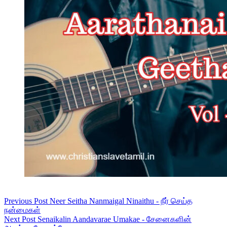
Previous
Post
Neer Seitha Nanmaigal Ninaithu - நீர் செய்த
நன்மைகள்
Next
Post
Senaikalin Aandavarae Umakae - சேனைகளின்