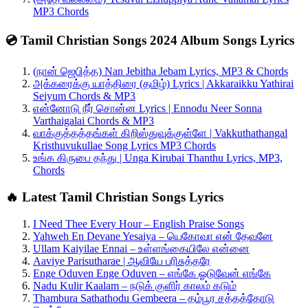
MP3 Chords
💿 Tamil Christian Songs 2024 Album Songs Lyrics
(நான் ஜெபித்த) Nan Jebitha Jebam Lyrics, MP3 & Chords
அக்கரைக்கு யாத்திரை (தமிழ்) Lyrics | Akkaraikku Yathirai
Seiyum Chords & MP3
என்னோடு நீர் சொன்ன Lyrics | Ennodu Neer Sonna
Varthaigalai Chords & MP3
வாக்குத்தத்தங்கள் கிறிஸ்துவுக்குள்ளே | Vakkuthathangal
Kristhuvukullae Song Lyrics MP3 Chords
உங்க கிருபை தந்து | Unga Kirubai Thanthu Lyrics, MP3,
Chords
🔥 Latest Tamil Christian Songs Lyrics
I Need Thee Every Hour – English Praise Songs
Yahweh En Devane Yesaiya – யெகோவா என் தேவனே
Ullam Kaiyilae Ennai – உள்ளங்கையிலே என்னை
Aaviye Parisutharae | ஆவியே பரிசுத்தரே
Enge Oduven Enge Oduven – எங்கே ஓடுவேன் எங்கே
Nadu Kulir Kaalam – நடுக் குளிர் காலம் கடும்
Thambura Sathathodu Gembeera – தம்பூர சத்தத்தோடு