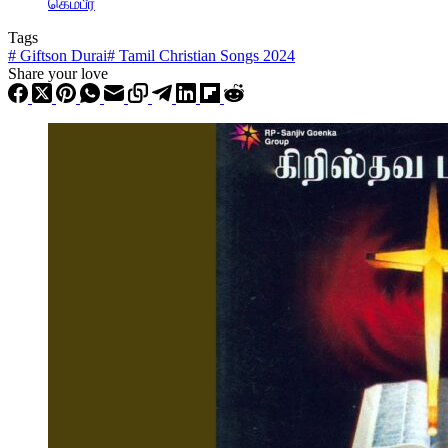
கெம்பீர
Tags
#
Giftson Durai
#
Tamil Christian Songs 2024
Share your love