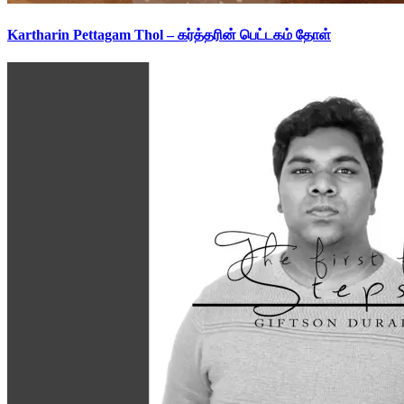
Kartharin Pettagam Thol – கர்த்தரின் பெட்டகம் தோள்