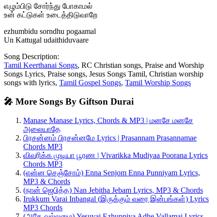
எழும்பிடு சோர்ந்து போகாமல்
உன் கட்டுகள் உடைத்திடுவாறே
ezhumbidu sorndhu pogaamal
Un Kattugal udaithiduvaare
Song Description:
Tamil Keerthanai Songs
, RC Christian songs, Praise and Worship
Songs Lyrics, Praise songs, Jesus Songs Tamil, Christian worship
songs with lyrics,
Tamil Gospel Songs
,
Tamil Worship Songs
🎤 More Songs By Giftson Durai
Manase Manase Lyrics, Chords & MP3 | மனசே மனசே
அலையாதே
பிரசன்னம் பிரசன்னமே Lyrics | Prasannam Prasannamae
Chords MP3
விவரிக்க முடியா பூரண | Vivarikka Mudiyaa Poorana Lyrics
Chords MP3
(என்ன செஞ்சோம்) Enna Senjom Enna Punniyam Lyrics,
MP3 & Chords
(நான் ஜெபித்த) Nan Jebitha Jebam Lyrics, MP3 & Chords
Irukkum Varai Inbangal (இருக்கும் வரை இன்பங்கள்) Lyrics
MP3 Chords
(அதே வல்லமை) Yesuvai Ezhuppiya Adhe Vallamai Lyrics