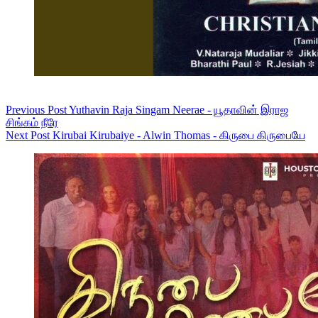
Previous
Post
Yuthavin Raja Singam Neerae - யூதாவின் இராஜ
சிங்கம் நீரே
Next
Post
Kirubai Kirubaiye - Alwin Thomas - கிருபை கிருபையே