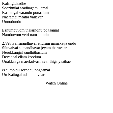
Kalangidaadhe
Soozhnilai saadhagamillamal
Kaalangal varandu ponaalum
Naerathai maatra vallavar
Unnodundu
Ezhumbuvom thalarndhu pogaamal
Nambuvom vetri namakundu
2.Vetriyai sirandhavar endrum namakaga undu
Siluvaiyai sumandhavar jeyam tharuvaar
Nerukkangal sandhithaalum
Devanaal ellam koodum
Unakkaaga maerkolvaar avar thigaiyaathae
ezhumbidu sorndhu pogaamal
Un Kattugal udaithiduvaare
Watch Online