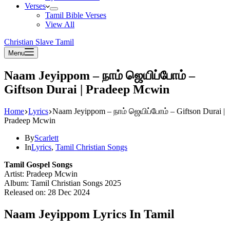
Verses
Tamil Bible Verses
View All
Christian Slave Tamil
Menu
Naam Jeyippom – நாம் ஜெயிப்போம் –
Giftson Durai | Pradeep Mcwin
Home
Lyrics
Naam Jeyippom – நாம் ஜெயிப்போம் – Giftson Durai |
Pradeep Mcwin
By
Scarlett
In
Lyrics
,
Tamil Christian Songs
Tamil Gospel Songs
Artist: Pradeep Mcwin
Album: Tamil Christian Songs 2025
Released on: 28 Dec 2024
Naam Jeyippom Lyrics In Tamil