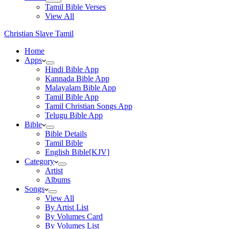
Tamil Bible Verses
View All
Christian Slave Tamil
Home
Apps
Hindi Bible App
Kannada Bible App
Malayalam Bible App
Tamil Bible App
Tamil Christian Songs App
Telugu Bible App
Bible
Bible Details
Tamil Bible
English Bible[KJV]
Category
Artist
Albums
Songs
View All
By Artist List
By Volumes Card
By Volumes List