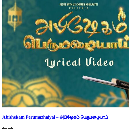
Abishekam Perumazhaiyai – அபிஷேகம் பெருமழையாய்