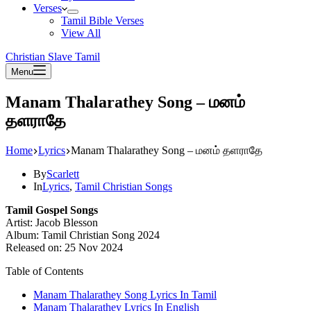
Verses
Tamil Bible Verses
View All
Christian Slave Tamil
Menu
Manam Thalarathey Song – மனம்
தளராதே
Home
Lyrics
Manam Thalarathey Song – மனம் தளராதே
By
Scarlett
In
Lyrics
,
Tamil Christian Songs
Tamil Gospel Songs
Artist: Jacob Blesson
Album: Tamil Christian Song 2024
Released on: 25 Nov 2024
Table of Contents
Manam Thalarathey Song Lyrics In Tamil
Manam Thalarathey Lyrics In English