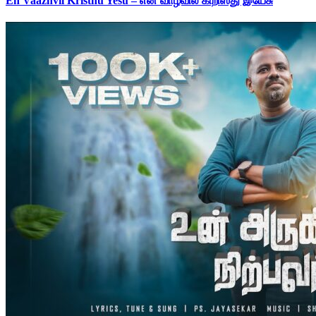
En Vaazhvil Kristhu Yesu – என் வாழ்வில் கிறிஸ்து இயேசு