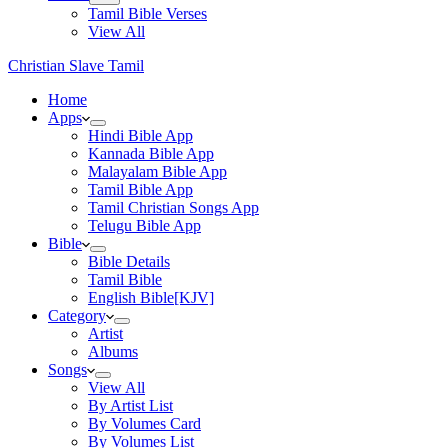
Tamil Bible Verses
View All
Christian Slave Tamil
Home
Apps
Hindi Bible App
Kannada Bible App
Malayalam Bible App
Tamil Bible App
Tamil Christian Songs App
Telugu Bible App
Bible
Bible Details
Tamil Bible
English Bible[KJV]
Category
Artist
Albums
Songs
View All
By Artist List
By Volumes Card
By Volumes List