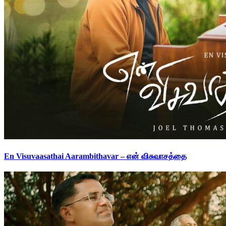
En Visuvaasathai Aarambithavar – என் விசுவாசத்தை