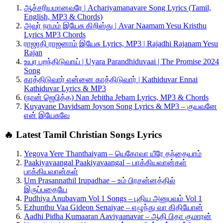
ஆச்சரியமானவரே | Achariyamanavare Song Lyrics (Tamil,
English, MP3 & Chords)
அவர் நாமம் இயேசு கிறிஸ்து | Avar Naamam Yesu Kristhu
Lyrics MP3 Chords
ராஜாதி ராஜனாம் இயேசு Lyrics, MP3 | Rajadhi Rajanam Yesu
Rajan
உயர பறந்திடுவாய் | Uyara Parandhiduvaai | The Promise 2024
Song
காத்திடுவார் என்னை காத்திடுவார் | Kathiduvar Ennai
Kathiduvar Lyrics & MP3
(நான் ஜெபித்த) Nan Jebitha Jebam Lyrics, MP3 & Chords
Kuyavane Davidsam Joyson Song Lyrics & MP3 – குயவனே
என் இயேசுவே
🔥 Latest Tamil Christian Songs Lyrics
Yegova Yere Thanthaiyam – யெகோவா யீரே தந்தையாம்
Paakiyavaangal Paakiyavaangal – பாக்கியவான்கள்
பாக்கியவான்கள்
Um Prasannathil Irupadhae – உம் பிரசன்னத்தில்
இருப்பதையே
Pudhiya Anubavam Vol 1 Songs – புதிய அனுபவம் Vol 1
Ezhunthu Vaa Gideon Senaiyae – எழுந்து வா கிதியோன்
Aadhi Pidha Kumaaran Aaviyaanavar – ஆதி பிதா குமாரன்