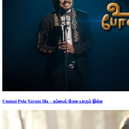
Ummai Pola Yarum Illa – உம்மைப் போல யாரும் இல்ல