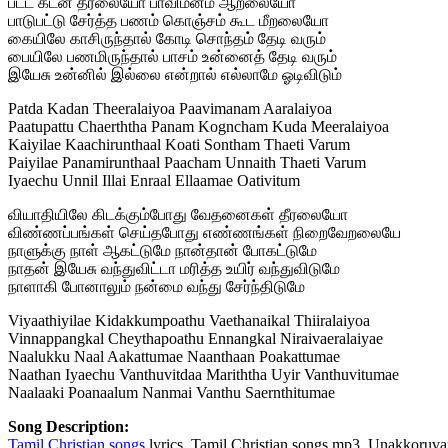
பட்ட கடன் தீரலையோ பாவிமனம் ஆறலையோ
பாடுபட்டு சேர்த்த பணம் கொஞ்சம் கூட மீறலையோ
கையிலே காசிருந்தால் கோடி சொந்தம் தேடி வரும்
பையிலே பணமிருந்தால் பாசம் உன்னைத் தேடி வரும்
இயேசு உன்னில் இல்லை என்றால் எல்லாமே ஓடிவிடும்
Patda Kadan Theeralaiyoa Paavimanam Aaralaiyoa
Paatupattu Chaerththa Panam Kogncham Kuda Meeralaiyoa
Kaiyilae Kaachirunthaal Koati Sontham Thaeti Varum
Paiyilae Panamirunthaal Paacham Unnaith Thaeti Varum
Iyaechu Unnil Illai Enraal Ellaamae Oativitum
வியாதியிலே கிடக்கும்போது வேதனைகள் தீரலையோ
விண்ணப்பங்கள் செய்தபோது எண்ணங்கள் நிறைவேறலையே
நாளுக்கு நாள் ஆகட்டுமே நான்தான் போகட்டுமே
நாதன் இயேசு வந்துவிட்டா மரித்த உயிர் வந்துவிடுமே
நாளாகி போனாலும் நன்மை வந்து சேர்ந்திடுமே
Viyaathiyilae Kidakkumpoathu Vaethanaikal Thiiralaiyoa
Vinnappangkal Cheythapoathu Ennangkal Niraivaeralaiyae
Naalukku Naal Aakattumae Naanthaan Poakattumae
Naathan Iyaechu Vanthuvitdaa Mariththa Uyir Vanthuvitumae
Naalaaki Poanaalum Nanmai Vanthu Saernthitumae
Song Description:
Tamil Christian songs
lyrics, Tamil Christian songs mp3, Unakkoruvar