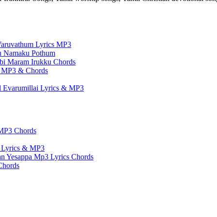
aruvathum Lyrics MP3
ru Namaku Pothum
bi Maram Irukku Chords
s, MP3 & Chords
 Evarumillai Lyrics & MP3
 MP3 Chords
 Lyrics & MP3
n Yesappa Mp3 Lyrics Chords
Chords