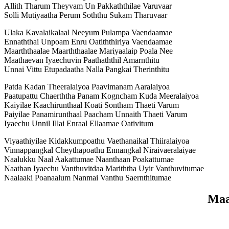
Allith Tharum Theyvam Un Pakkaththilae Varuvaar
Solli Mutiyaatha Perum Soththu Sukam Tharuvaar
Ulaka Kavalaikalaal Neeyum Pulampa Vaendaamae
Ennaththai Unpoam Enru Oatiththiriya Vaendaamae
Maarththaalae Maarththaalae Mariyaalaip Poala Nee
Maathaevan Iyaechuvin Paathaththil Amarnthitu
Unnai Vittu Etupadaatha Nalla Pangkai Therinthitu
Patda Kadan Theeralaiyoa Paavimanam Aaralaiyoa
Paatupattu Chaerththa Panam Kogncham Kuda Meeralaiyoa
Kaiyilae Kaachirunthaal Koati Sontham Thaeti Varum
Paiyilae Panamirunthaal Paacham Unnaith Thaeti Varum
Iyaechu Unnil Illai Enraal Ellaamae Oativitum
Viyaathiyilae Kidakkumpoathu Vaethanaikal Thiiralaiyoa
Vinnappangkal Cheythapoathu Ennangkal Niraivaeralaiyae
Naalukku Naal Aakattumae Naanthaan Poakattumae
Naathan Iyaechu Vanthuvitdaa Mariththa Uyir Vanthuvitumae
Naalaaki Poanaalum Nanmai Vanthu Saernthitumae
Maa