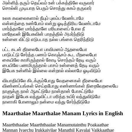
அள்ளித் தரும் தெய்வம் உன் பக்கத்திலே வருவார்
சொல்லி முடியாத பெரும் சொத்து சுகம் தருவார்
உலக கவலைகளால் நீயும் புலம்ப வேண்டாமே
என்னத்தை உண்போம் என்று ஓடித்திரிய வேண்டாமே
மார்த்தாளே மார்த்தாளே மரியாளைப் போல நீ
மாதேவன் இயேசுவின் பாதத்தில் அமர்ந்திடு
உன்னை விட்டு எடுபடாத நல்ல பங்கை தெரிந்திடு
பட்ட கடன் தீரலையோ பாவிமனம் ஆறலையோ
பாடுபட்டு சேர்த்த பணம் கொஞ்சம் கூட மீறலையோ
கையிலே காசிருந்தால் கோடி சொந்தம் தேடி வரும்
பையிலே பணமிருந்தால் பாசம் உன்னைத் தேடி வரும்
இயேசு உன்னில் இல்லை என்றால் எல்லாமே ஓடிவிடும்
வியாதியிலே கிடக்கும்போது வேதனைகள் தீரலையோ
விண்ணப்பங்கள் செய்தபோது எண்ணங்கள் நிறைவேறலையே
நாளுக்கு நாள் ஆகட்டுமே நான்தான் போகட்டுமே
நாதன் இயேசு வந்துவிட்டா மரித்த உயிர் வந்துவிடுமே
நாளாகி போனாலும் நன்மை வந்து சேர்ந்திடுமே
Maarthalae Maarthalae Manam Lyrics in English
Maarththaalae Maarththaalae Manamutainthu Poakaathae
Mannan Iyaechu Irukkaiyilae Manathil Kavalai Vaikkaathae