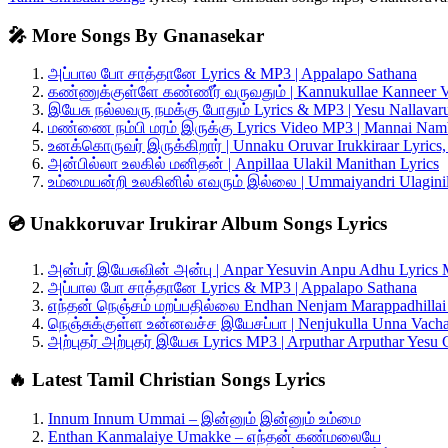
🎤 More Songs By Gnanasekar
அப்பால போ சாத்தானே Lyrics & MP3 | Appalapo Sathana
கண்ணுக்குள்ளே கண்ணீர் வருவதும் | Kannukullae Kanneer V
இயேசு நல்லவரு நமக்கு போதும் Lyrics & MP3 | Yesu Nallava
மண்ணை நம்பி மரம் இருக்கு Lyrics Video MP3 | Mannai Nam
உனக்கொருவர் இருக்கிறார் | Unnaku Oruvar Irukkiraar Lyric
அன்பில்லா உலகில் மனிதன் | Anpillaa Ulakil Manithan Lyrics
உம்மையன்றி உலகினில் எவரும் இல்லை | Ummaiyandri Ulaginil
💿 Unakkoruvar Irukirar Album Songs Lyrics
அன்பர் இயேசுவின் அன்பு | Anpar Yesuvin Anpu Adhu Lyrics
அப்பால போ சாத்தானே Lyrics & MP3 | Appalapo Sathana
எந்தன் நெஞ்சம் மறப்பதில்லை Endhan Nenjam Marappadhillai
நெஞ்சுக்குள்ள உன்னவச்ச இயேசப்பா | Nenjukulla Unna Vacha
அற்புதர் அற்புதர் இயேசு Lyrics MP3 | Arputhar Arputhar Yesu 
🔥 Latest Tamil Christian Songs Lyrics
Innum Innum Ummai – இன்னும் இன்னும் உம்மை
Enthan Kanmalaiye Umakke – எந்தன் கண்மலையே