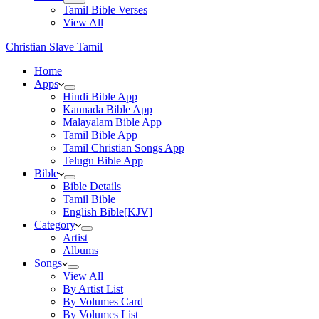
Tamil Bible Verses
View All
Christian Slave Tamil
Home
Apps
Hindi Bible App
Kannada Bible App
Malayalam Bible App
Tamil Bible App
Tamil Christian Songs App
Telugu Bible App
Bible
Bible Details
Tamil Bible
English Bible[KJV]
Category
Artist
Albums
Songs
View All
By Artist List
By Volumes Card
By Volumes List