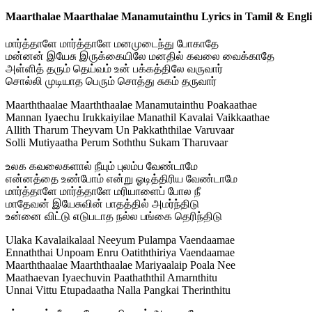
Maarthalae Maarthalae Manamutainthu Lyrics in Tamil & Engl
மார்த்தாளே மார்த்தாளே மனமுடைந்து போகாதே
மன்னன் இயேசு இருக்கையிலே மனதில் கவலை வைக்காதே
அள்ளித் தரும் தெய்வம் உன் பக்கத்திலே வருவார்
சொல்லி முடியாத பெரும் சொத்து சுகம் தருவார்
Maarththaalae Maarththaalae Manamutainthu Poakaathae
Mannan Iyaechu Irukkaiyilae Manathil Kavalai Vaikkaathae
Allith Tharum Theyvam Un Pakkaththilae Varuvaar
Solli Mutiyaatha Perum Soththu Sukam Tharuvaar
உலக கவலைகளால் நீயும் புலம்ப வேண்டாமே
என்னத்தை உண்போம் என்று ஓடித்திரிய வேண்டாமே
மார்த்தாளே மார்த்தாளே மரியாளைப் போல நீ
மாதேவன் இயேசுவின் பாதத்தில் அமர்ந்திடு
உன்னை விட்டு எடுபடாத நல்ல பங்கை தெரிந்திடு
Ulaka Kavalaikalaal Neeyum Pulampa Vaendaamae
Ennaththai Unpoam Enru Oatiththiriya Vaendaamae
Maarththaalae Maarththaalae Mariyaalaip Poala Nee
Maathaevan Iyaechuvin Paathaththil Amarnthitu
Unnai Vittu Etupadaatha Nalla Pangkai Therinthitu