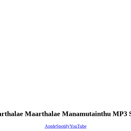
rthalae Maarthalae Manamutainthu MP3 
Apple
Spotify
YouTube