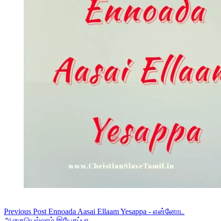
Previous
Post
Ennoada Aasai Ellaam Yesappa - என்னோட
ஆசையெல்லாம் இயேசப்பா