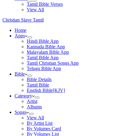
Tamil Bible Verses
View All
Christian Slave Tamil
Home
Apps
Hindi Bible App
Kannada Bible App
Malayalam Bible App
Tamil Bible App
Tamil Christian Songs App
Telugu Bible App
Bible
Bible Details
Tamil Bible
English Bible[KJV]
Category
Artist
Albums
Songs
View All
By Artist List
By Volumes Card
By Volumes List