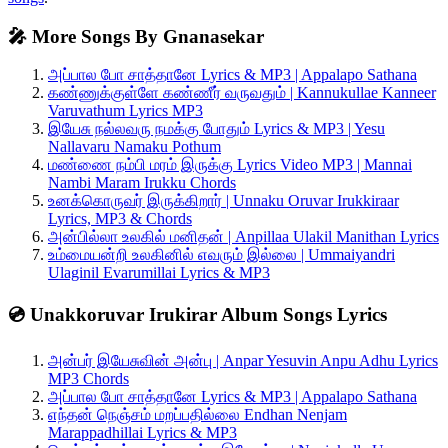
🎤 More Songs By Gnanasekar
அப்பால போ சாத்தானே Lyrics & MP3 | Appalapo Sathana
கண்ணுக்குள்ளே கண்ணீர் வருவதும் | Kannukullae Kanneer
Varuvathum Lyrics MP3
இயேசு நல்லவரு நமக்கு போதும் Lyrics & MP3 | Yesu
Nallavaru Namaku Pothum
மண்ணை நம்பி மரம் இருக்கு Lyrics Video MP3 | Mannai
Nambi Maram Irukku Chords
உனக்கொருவர் இருக்கிறார் | Unnaku Oruvar Irukkiraar
Lyrics, MP3 & Chords
அன்பில்லா உலகில் மனிதன் | Anpillaa Ulakil Manithan Lyrics
உம்மையன்றி உலகினில் எவரும் இல்லை | Ummaiyandri
Ulaginil Evarumillai Lyrics & MP3
💿 Unakkoruvar Irukirar Album Songs Lyrics
அன்பர் இயேசுவின் அன்பு | Anpar Yesuvin Anpu Adhu Lyrics
MP3 Chords
அப்பால போ சாத்தானே Lyrics & MP3 | Appalapo Sathana
எந்தன் நெஞ்சம் மறப்பதில்லை Endhan Nenjam
Marappadhillai Lyrics & MP3