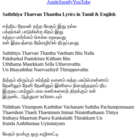
Apple
Spotify
YouTube
Saththiya Thaevan Thantha Lyrics in Tamil & English
சத்திய தேவன் தந்த வேதம் இது நல்ல
பக்தர்கள் பாடுகின்ற கீதம் இது
உத்தம மார்க்கம் செல்ல உதவுவது
உன் இதயத்தை நேர்வழியில் திருப்புவது
Saththiya Thaevan Thantha Vaetham Ithu Nalla
Paktharkal Paatukinra Kiitham Ithu
Uththama Maarkkam Sella Uthavuvathu
Un Ithayaththai Naervazhiyil Thiruppuvathu
நித்தம் விரும்பும் கர்த்தர் வசனம் சுத்த பசும்பொன்னாம்
தேனிலும் தேளி தேனினும் இனிமை நிறைந்ததாம் தீய
இருதய மாற்றும் பாவ கண்களைத் திறக்கும் உன்
இருண்ட ஆத்துமா உயிரடையும்
Niththam Virumpum Karththar Vachanam Suththa Pachumponnaam
Thaenilum Thaeli Thaeninum Inimai Nirainthathaam Thiiya
Iruthaya Maarrum Paava Kankalaith Thirakkum Un
Irunda Aaththumaa Uyirataiyum
வேதம் நமக்கு ஒரு வழிகாட்டி