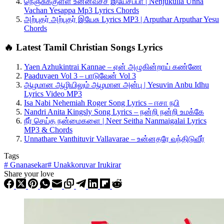
நெஞ்சுக்குள்ள உன்னவச்ச இயேசப்பா | Nenjukulla Unna
Vachan Yesappa Mp3 Lyrics Chords
அற்புதர் அற்புதர் இயேசு Lyrics MP3 | Arputhar Arputhar Yesu
Chords
🔥 Latest Tamil Christian Songs Lyrics
Yaen Azhukintrai Kannae – ஏன் அழுகின்றாய் கண்ணே
Paaduvaen Vol 3 – பாடுவேன் Vol 3
ஆழமான ஆழியிலும் ஆழமான அன்பு | Yesuvin Anbu Idhu
Lyrics Video MP3
Isa Nabi Nehemiah Roger Song Lyrics – ஈசா நபி
Nandri Anita Kingsly Song Lyrics – நன்றி நன்றி உமக்கே
நீர் செய்த நன்மைகளை | Neer Seitha Nanmaigalai Lyrics
MP3 & Chords
Unnathare Vanthituvir Vallavarae – உன்னதரே வந்திடுவீர்
Tags
#
Gnanasekar
#
Unakkoruvar Irukirar
Share your love