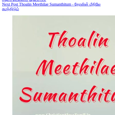
Next
Post
Thoalin Meethilae Sumanthitum - தோலின் மீதிலே
சுமந்திடும்