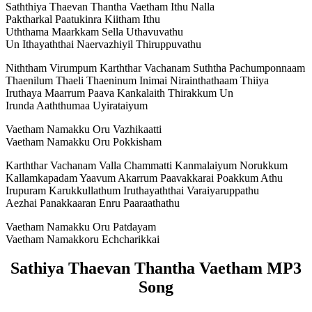
Saththiya Thaevan Thantha Vaetham Ithu Nalla
Paktharkal Paatukinra Kiitham Ithu
Uththama Maarkkam Sella Uthavuvathu
Un Ithayaththai Naervazhiyil Thiruppuvathu
Niththam Virumpum Karththar Vachanam Suththa Pachumponnaam
Thaenilum Thaeli Thaeninum Inimai Nirainthathaam Thiiya
Iruthaya Maarrum Paava Kankalaith Thirakkum Un
Irunda Aaththumaa Uyirataiyum
Vaetham Namakku Oru Vazhikaatti
Vaetham Namakku Oru Pokkisham
Karththar Vachanam Valla Chammatti Kanmalaiyum Norukkum
Kallamkapadam Yaavum Akarrum Paavakkarai Poakkum Athu
Irupuram Karukkullathum Iruthayaththai Varaiyaruppathu
Aezhai Panakkaaran Enru Paaraathathu
Vaetham Namakku Oru Patdayam
Vaetham Namakkoru Echcharikkai
Sathiya Thaevan Thantha Vaetham MP3
Song