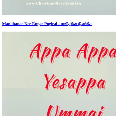
Manithanae Nee Engae Pogirai – மனிதனே நீ எங்கே