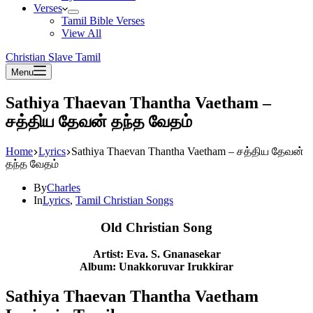
Verses
Tamil Bible Verses
View All
Christian Slave Tamil
Menu
Sathiya Thaevan Thantha Vaetham –
சத்திய தேவன் தந்த வேதம்
Home
Lyrics
Sathiya Thaevan Thantha Vaetham – சத்திய தேவன்
தந்த வேதம்
By
Charles
In
Lyrics
,
Tamil Christian Songs
Old Christian Song
Artist: Eva. S. Gnanasekar
Album: Unakkoruvar Irukkirar
Sathiya Thaevan Thantha Vaetham