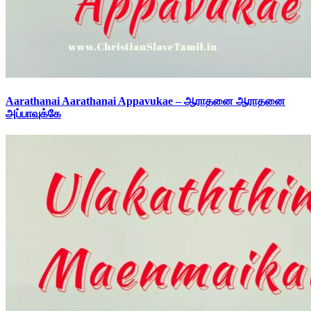
Aarathanai Aarathanai Appavukae – ஆராதனை ஆராதனை
அப்பாவுக்கே