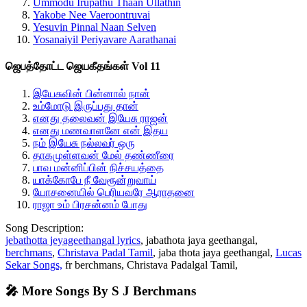
Ummodu Irupathu Thaan Ullathin
Yakobe Nee Vaeroontruvai
Yesuvin Pinnal Naan Selven
Yosanaiyil Periyavare Aarathanai
ஜெபத்தோட்ட ஜெயகீதங்கள் Vol 11
இயேசுவின் பின்னால் நான்
உம்மோடு இருப்பது தான்
எனது தலைவன் இயேசு ராஜன்
எனது மணவாளனே என் இதய
நம் இயேசு நல்லவர் ஒரு
தாகமுள்ளவன் மேல் தண்ணீரை
பாவ மன்னிப்பின் நிச்சயத்தை
யாக்கோபே நீ வேரூன்றுவாய்
யோசனையில் பெரியவரே ஆராதனை
ராஜா உம் பிரசன்னம் போது
Song Description:
jebathotta jeyageethangal lyrics
, jabathota jaya geethangal,
berchmans
,
Christava Padal Tamil
, jaba thota jaya geethangal,
Lucas
Sekar Songs,
fr berchmans, Christava Padalgal Tamil,
🎤 More Songs By S J Berchmans