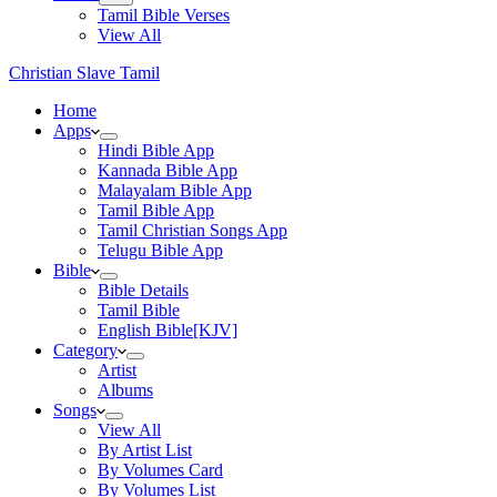
Tamil Bible Verses
View All
Christian Slave Tamil
Home
Apps
Hindi Bible App
Kannada Bible App
Malayalam Bible App
Tamil Bible App
Tamil Christian Songs App
Telugu Bible App
Bible
Bible Details
Tamil Bible
English Bible[KJV]
Category
Artist
Albums
Songs
View All
By Artist List
By Volumes Card
By Volumes List