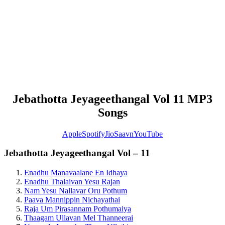
Jebathotta Jeyageethangal Vol 11 MP3
Songs
Apple
Spotify
JioSaavn
YouTube
Jebathotta Jeyageethangal Vol – 11
Enadhu Manavaalane En Idhaya
Enadhu Thalaivan Yesu Rajan
Nam Yesu Nallavar Oru Pothum
Paava Mannippin Nichayathai
Raja Um Pirasannam Pothumaiya
Thaagam Ullavan Mel Thanneerai