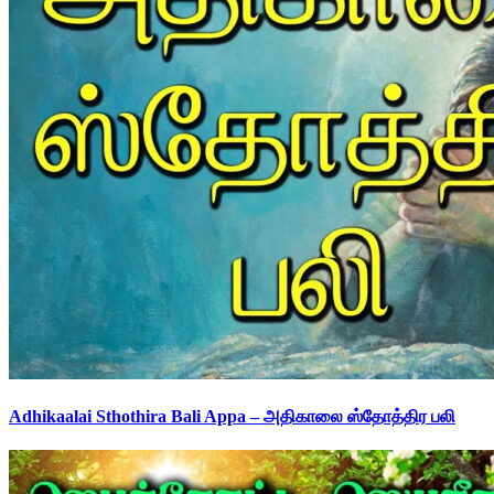
Adhikaalai Sthothira Bali Appa – அதிகாலை ஸ்தோத்திர பலி