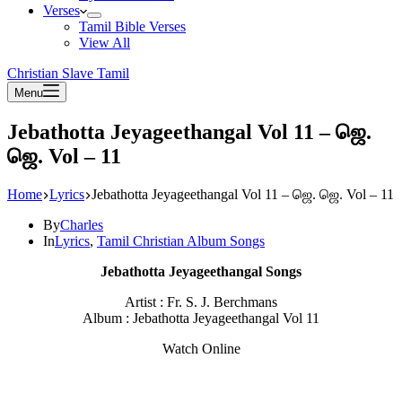
Verses
Tamil Bible Verses
View All
Christian Slave Tamil
Menu
Jebathotta Jeyageethangal Vol 11 – ஜெ.
ஜெ. Vol – 11
Home
Lyrics
Jebathotta Jeyageethangal Vol 11 – ஜெ. ஜெ. Vol – 11
By
Charles
In
Lyrics
,
Tamil Christian Album Songs
Jebathotta Jeyageethangal Songs
Artist : Fr. S. J. Berchmans
Album : Jebathotta Jeyageethangal Vol 11
Watch Online