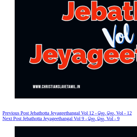
Previous
Post
Jebathotta Jeyageethangal Vol 12 - ஜெ. ஜெ. Vol - 12
Next
Post
Jebathotta Jeyageethangal Vol 9 - ஜெ. ஜெ. Vol - 9