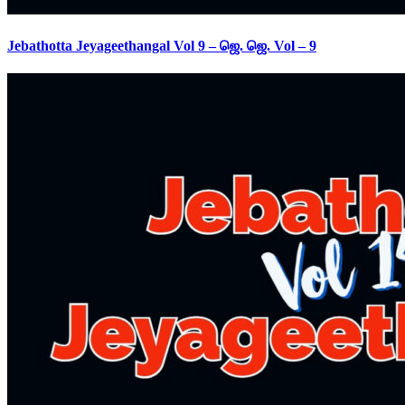
Jebathotta Jeyageethangal Vol 9 – ஜெ. ஜெ. Vol – 9