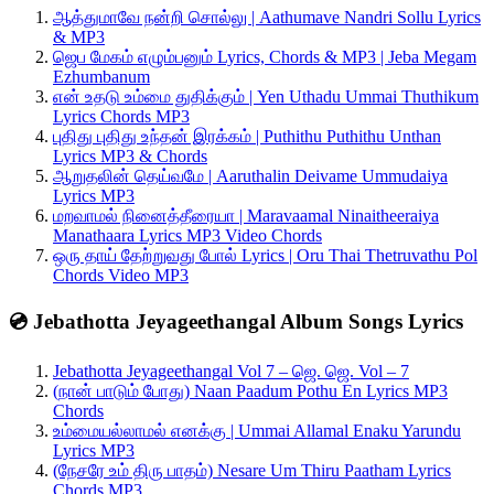
ஆத்துமாவே நன்றி சொல்லு | Aathumave Nandri Sollu Lyrics
& MP3
ஜெப மேகம் எழும்பனும் Lyrics, Chords & MP3 | Jeba Megam
Ezhumbanum
என் உதடு உம்மை துதிக்கும் | Yen Uthadu Ummai Thuthikum
Lyrics Chords MP3
புதிது புதிது உந்தன் இரக்கம் | Puthithu Puthithu Unthan
Lyrics MP3 & Chords
ஆறுதலின் தெய்வமே | Aaruthalin Deivame Ummudaiya
Lyrics MP3
மறவாமல் நினைத்தீரையா | Maravaamal Ninaitheeraiya
Manathaara Lyrics MP3 Video Chords
ஒரு தாய் தேற்றுவது போல் Lyrics | Oru Thai Thetruvathu Pol
Chords Video MP3
💿 Jebathotta Jeyageethangal Album Songs Lyrics
Jebathotta Jeyageethangal Vol 7 – ஜெ. ஜெ. Vol – 7
(நான் பாடும் போது) Naan Paadum Pothu En Lyrics MP3
Chords
உம்மையல்லாமல் எனக்கு | Ummai Allamal Enaku Yarundu
Lyrics MP3
(நேசரே உம் திரு பாதம்) Nesare Um Thiru Paatham Lyrics
Chords MP3