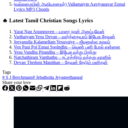
(வல்லமையின் ஆவியானவர்) Vallamaiyin Aaviyanavar Ennul
Lyrics MP3 Chords
🔥 Latest Tamil Christian Songs Lyrics
Yarai Nan Anuppuven – யாரை நான் அனுப்புவேன்
Varthaiyam Yesu Devan – வார்த்தையாம் இயேசு தேவன்
Jeevanulla Kalamellam Yesuvaiye – ஜீவனுள்ள காலம்
Ven Pani Pol Ennai Soolndhu – வெண் பனி போல் என்னை
Yesu Vandhu Pirandhu – இயேசு வந்து பிறந்து
Natchathiram Vanthathu – நட்சத்திரம் வந்தது வானில்
Devan Thedum Manithan – தேவன் தேடும் மனிதன்
Tags
#
S J Berchmans
#
Jebathotta Jeyageethangal
Share your love