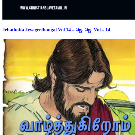
Jebathotta Jeyageethangal Vol 14 – ஜெ. ஜெ. Vol – 14