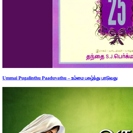
Ummai Pugalinthu Paaduvathu – உம்மை புகழ்ந்து பாடுவது