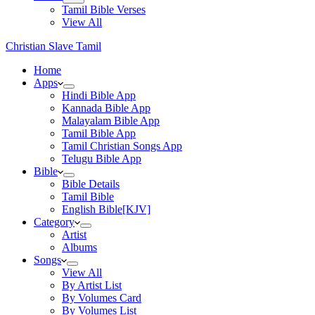
Tamil Bible Verses
View All
Christian Slave Tamil
Home
Apps
Hindi Bible App
Kannada Bible App
Malayalam Bible App
Tamil Bible App
Tamil Christian Songs App
Telugu Bible App
Bible
Bible Details
Tamil Bible
English Bible[KJV]
Category
Artist
Albums
Songs
View All
By Artist List
By Volumes Card
By Volumes List