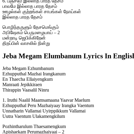
6. பஞ்சமே இல்லாத பாரத தேசம்
பாவமே இல்லாத பாரத தேசம்
ஊழல்கள் குற்றங்கள் சாபங்கள் நோய்கள்
இல்லாத பாரத தேசம்
பொழிந்தருளும் தேசமெங்கும்
அபிஷேகம் பெருமழையாய் – 2
மன்றாடி ஜெபிக்கிறேன்
திறப்பின் வாசலில் நின்று
Jeba Megam Elumbanum Lyrics In Englis
Jeba Megam Ezhumbanum
Ezhupputhal Mazhai Irangkanum
En Thaecha Ellaiyengkum
Manraati Jepikkiraen
Thirappin Vaasalil Ninru
1. Iruthi Naalil Maamsamaana Yaavar Maelum
Ezhupputhal Peru Mazhaiyaay Irangka Vaentum
Unnatharin Vallamai Uyirppikkum Vallamai
Uutra Vaentum Ulakamengkilum
Pozhintharulum Thaesamengkum
Apishaekam Perumazhaiyaai – 2