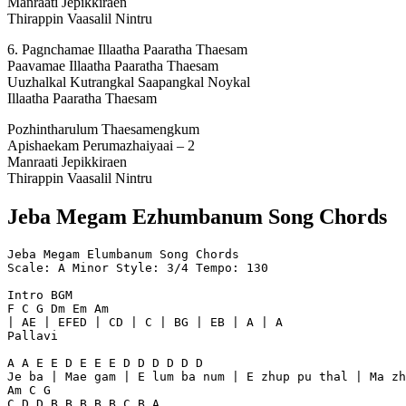
Manraati Jepikkiraen
Thirappin Vaasalil Nintru
6. Pagnchamae Illaatha Paaratha Thaesam
Paavamae Illaatha Paaratha Thaesam
Uuzhalkal Kutrangkal Saapangkal Noykal
Illaatha Paaratha Thaesam
Pozhintharulum Thaesamengkum
Apishaekam Perumazhaiyaai – 2
Manraati Jepikkiraen
Thirappin Vaasalil Nintru
Jeba Megam Ezhumbanum Song Chords
Jeba Megam Elumbanum Song Chords
Scale: A Minor Style: 3/4 Tempo: 130
Intro BGM
F C G Dm Em Am
| AE | EFED | CD | C | BG | EB | A | A
Pallavi
A A E E D E E E D D D D D D
Je ba | Mae gam | E lum ba num | E zhup pu thal | Ma zh
Am C G
C D D B B B B B C B A