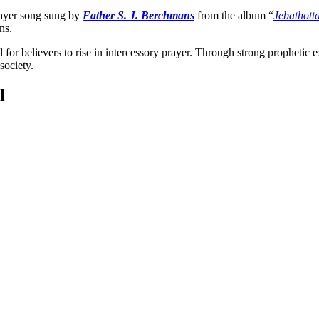
ayer song sung by
Father S. J. Berchmans
from the album “
Jebathott
ns.
d for believers to rise in intercessory prayer. Through strong prophetic e
society.
l