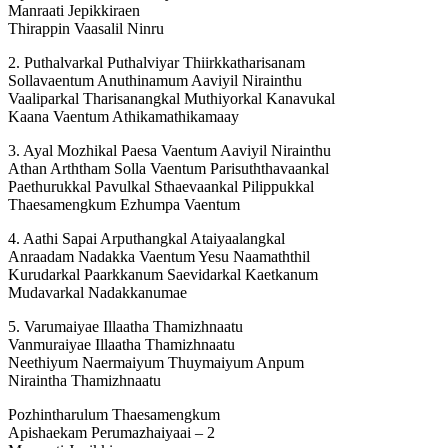
Manraati Jepikkiraen
Thirappin Vaasalil Ninru
2. Puthalvarkal Puthalviyar Thiirkkatharisanam
Sollavaentum Anuthinamum Aaviyil Nirainthu
Vaaliparkal Tharisanangkal Muthiyorkal Kanavukal
Kaana Vaentum Athikamathikamaay
3. Ayal Mozhikal Paesa Vaentum Aaviyil Nirainthu
Athan Arththam Solla Vaentum Parisuththavaankal
Paethurukkal Pavulkal Sthaevaankal Pilippukkal
Thaesamengkum Ezhumpa Vaentum
4. Aathi Sapai Arputhangkal Ataiyaalangkal
Anraadam Nadakka Vaentum Yesu Naamaththil
Kurudarkal Paarkkanum Saevidarkal Kaetkanum
Mudavarkal Nadakkanumae
5. Varumaiyae Illaatha Thamizhnaatu
Vanmuraiyae Illaatha Thamizhnaatu
Neethiyum Naermaiyum Thuymaiyum Anpum
Niraintha Thamizhnaatu
Pozhintharulum Thaesamengkum
Apishaekam Perumazhaiyaai – 2