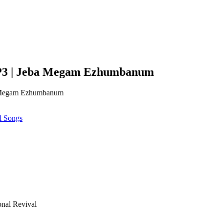
 MP3 | Jeba Megam Ezhumbanum
a Megam Ezhumbanum
l Songs
onal Revival