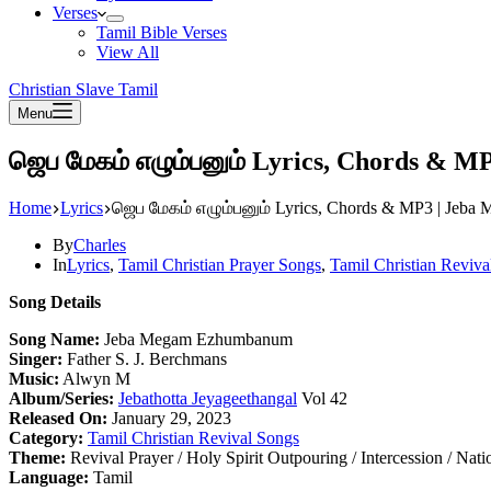
Verses
Tamil Bible Verses
View All
Christian Slave Tamil
Menu
ஜெப மேகம் எழும்பனும் Lyrics, Chords &
Home
Lyrics
ஜெப மேகம் எழும்பனும் Lyrics, Chords & MP3 | Jeb
By
Charles
In
Lyrics
,
Tamil Christian Prayer Songs
,
Tamil Christian Reviva
Song Details
Song Name:
Jeba Megam Ezhumbanum
Singer:
Father S. J. Berchmans
Music:
Alwyn M
Album/Series:
Jebathotta Jeyageethangal
Vol 42
Released On:
January 29, 2023
Category:
Tamil Christian Revival Songs
Theme:
Revival Prayer / Holy Spirit Outpouring / Intercession / Nati
Language:
Tamil