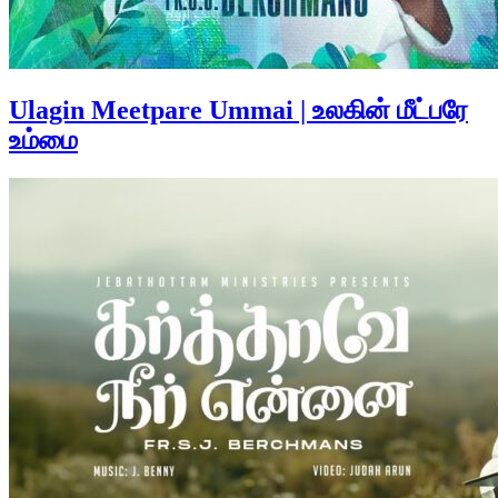
Ulagin Meetpare Ummai | உலகின் மீட்பரே
உம்மை