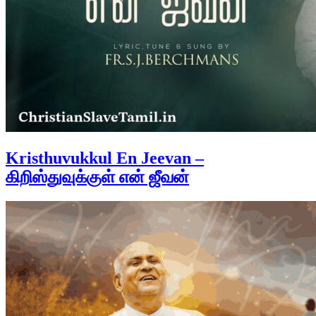
Kristhuvukkul En Jeevan –
கிறிஸ்துவுக்குள் என் ஜீவன்