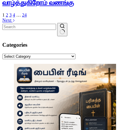
வாழ்த்துகிறோம் வணங்கு
1
2
3
4
…
24
Next
No
results
Categories
Categories