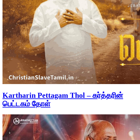
Kartharin Pettagam Thol – கர்த்தரின்
பெட்டகம் தோள்