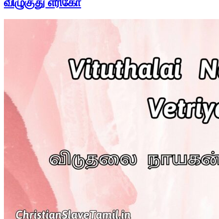
விழுகுது எரிகோ