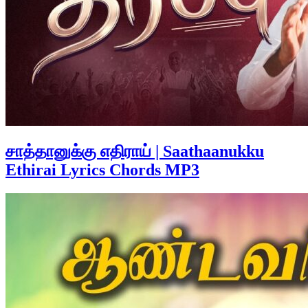
சாத்தானுக்கு எதிராய் | Saathaanukku
Ethirai Lyrics Chords MP3