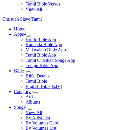
Tamil Bible Verses
View All
Christian Slave Tamil
Home
Apps
Hindi Bible App
Kannada Bible App
Malayalam Bible App
Tamil Bible App
Tamil Christian Songs App
Telugu Bible App
Bible
Bible Details
Tamil Bible
English Bible[KJV]
Category
Artist
Albums
Songs
View All
By Artist List
By Volumes Card
By Volumes List