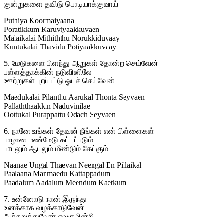
குன்றுகளை தவிடு பொடியாக்குவாய்
Puthiya Koormaiyaana
Poratikkum Karuviyaakkuvaen
Malaikalai Mithiththu Norukkiduvaay
Kuntukalai Thavidu Potiyaakkuvaay
5. மேடுகளை பிளந்து ஆறுகள் தோன்ற செய்வேன்
பள்ளத்தாக்கின் நடுவினிலே
ஊற்றுகள் புறப்பட்டு ஓடச் செய்வேன்
Maedukalai Pilanthu Aarukal Thonta Seyvaen
Pallaththaakkin Naduvinilae
Oottukal Purappattu Odach Seyvaen
6. நானே உங்கள் தேவன் நீங்கள் என் பிள்ளைகள்
பாழான மண்மேடு கட்டப்படும்
பாடலும் ஆடலும் மீண்டும் கேட்கும்
Naanae Ungal Thaevan Neengal En Pillaikal
Paalaana Manmaedu Kattappadum
Paadalum Aadalum Meendum Kaetkum
7. உன்னோடு நான் இருந்து
உனக்காக வழக்காடுவேன்
அச்சுறுத்துவோர் எவருமின்றி