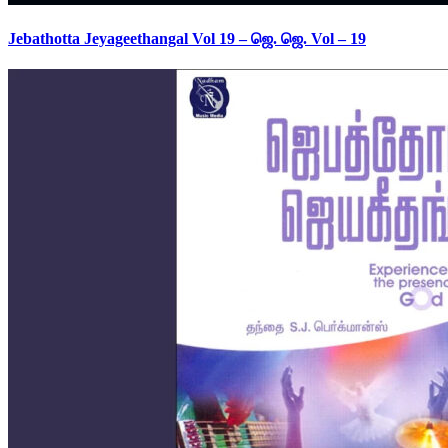
Jebathotta Jeyageethangal Vol 19 – ஜெ. ஜெ. Vol – 19