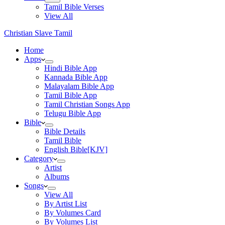
Tamil Bible Verses
View All
Christian Slave Tamil
Home
Apps
Hindi Bible App
Kannada Bible App
Malayalam Bible App
Tamil Bible App
Tamil Christian Songs App
Telugu Bible App
Bible
Bible Details
Tamil Bible
English Bible[KJV]
Category
Artist
Albums
Songs
View All
By Artist List
By Volumes Card
By Volumes List