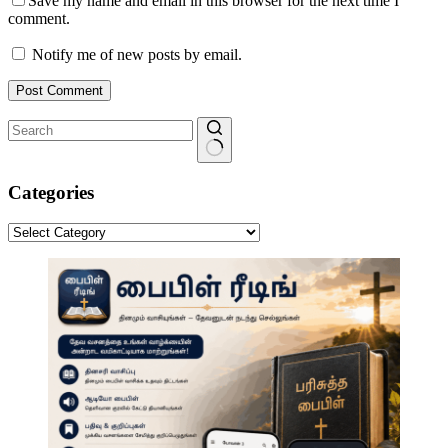
Save my name and email in this browser for the next time I
comment.
Notify me of new posts by email.
Post Comment
No
results
Categories
Categories