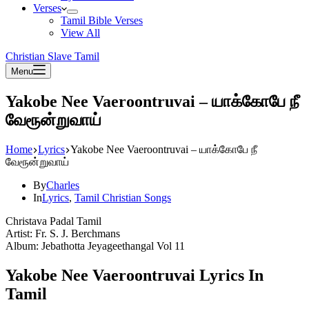
Verses
Tamil Bible Verses
View All
Christian Slave Tamil
Menu
Yakobe Nee Vaeroontruvai – யாக்கோபே நீ
வேரூன்றுவாய்
Home
Lyrics
Yakobe Nee Vaeroontruvai – யாக்கோபே நீ
வேரூன்றுவாய்
By
Charles
In
Lyrics
,
Tamil Christian Songs
Christava Padal Tamil
Artist: Fr. S. J. Berchmans
Album: Jebathotta Jeyageethangal Vol 11
Yakobe Nee Vaeroontruvai Lyrics In
Tamil