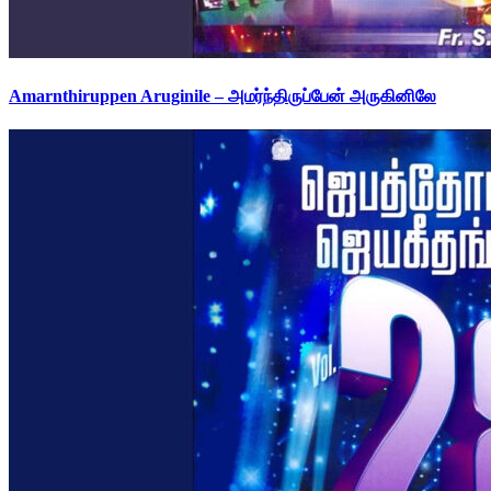
Amarnthiruppen Aruginile – அமர்ந்திருப்பேன் அருகினிலே