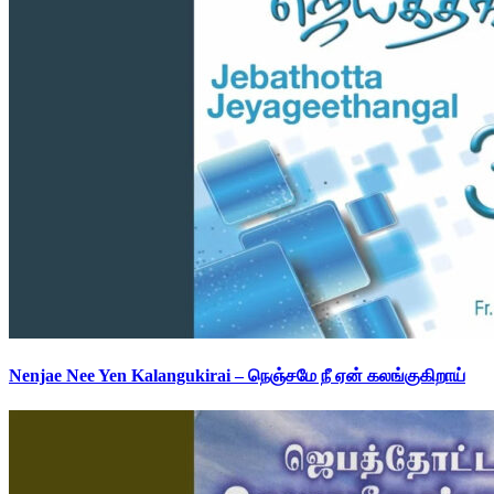
Nenjae Nee Yen Kalangukirai – நெஞ்சமே நீ ஏன் கலங்குகிறாய்