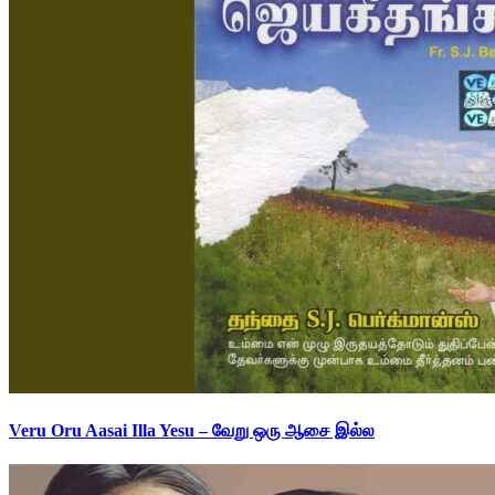
Veru Oru Aasai Illa Yesu – வேறு ஒரு ஆசை இல்ல