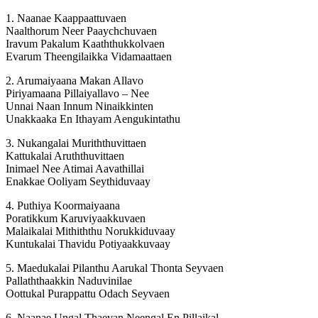
1. Naanae Kaappaattuvaen
Naalthorum Neer Paaychchuvaen
Iravum Pakalum Kaaththukkolvaen
Evarum Theengilaikka Vidamaattaen
2. Arumaiyaana Makan Allavo
Piriyamaana Pillaiyallavo – Nee
Unnai Naan Innum Ninaikkinten
Unakkaaka En Ithayam Aengukintathu
3. Nukangalai Muriththuvittaen
Kattukalai Aruththuvittaen
Inimael Nee Atimai Aavathillai
Enakkae Ooliyam Seythiduvaay
4. Puthiya Koormaiyaana
Poratikkum Karuviyaakkuvaen
Malaikalai Mithiththu Norukkiduvaay
Kuntukalai Thavidu Potiyaakkuvaay
5. Maedukalai Pilanthu Aarukal Thonta Seyvaen
Pallaththaakkin Naduvinilae
Oottukal Purappattu Odach Seyvaen
6. Naanae Ungal Thaevan Neengal En Pillaikal