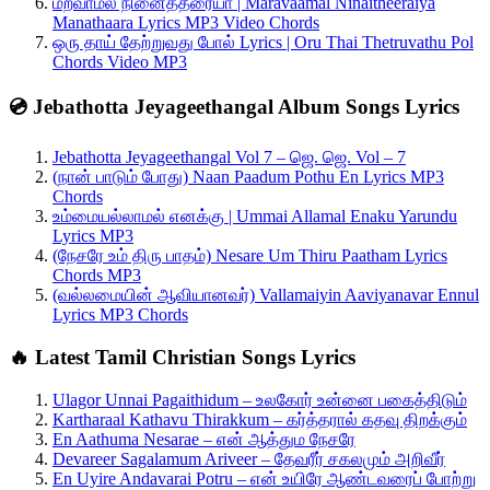
மறவாமல் நினைத்தீரையா | Maravaamal Ninaitheeraiya
Manathaara Lyrics MP3 Video Chords
ஒரு தாய் தேற்றுவது போல் Lyrics | Oru Thai Thetruvathu Pol
Chords Video MP3
💿 Jebathotta Jeyageethangal Album Songs Lyrics
Jebathotta Jeyageethangal Vol 7 – ஜெ. ஜெ. Vol – 7
(நான் பாடும் போது) Naan Paadum Pothu En Lyrics MP3
Chords
உம்மையல்லாமல் எனக்கு | Ummai Allamal Enaku Yarundu
Lyrics MP3
(நேசரே உம் திரு பாதம்) Nesare Um Thiru Paatham Lyrics
Chords MP3
(வல்லமையின் ஆவியானவர்) Vallamaiyin Aaviyanavar Ennul
Lyrics MP3 Chords
🔥 Latest Tamil Christian Songs Lyrics
Ulagor Unnai Pagaithidum – உலகோர் உன்னை பகைத்திடும்
Kartharaal Kathavu Thirakkum – கர்த்தரால் கதவு திறக்கும்
En Aathuma Nesarae – என் ஆத்தும நேசரே
Devareer Sagalamum Ariveer – தேவரீர் சகலமும் அறிவீர்
En Uyire Andavarai Potru – என் உயிரே ஆண்டவரைப் போற்று