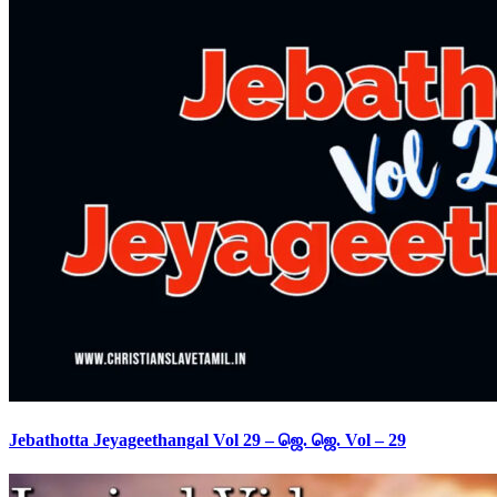
Jebathotta Jeyageethangal Vol 29 – ஜெ. ஜெ. Vol – 29