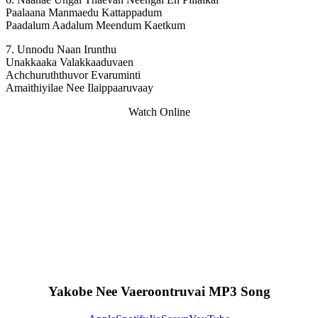
Paalaana Manmaedu Kattappadum
Paadalum Aadalum Meendum Kaetkum
7. Unnodu Naan Irunthu
Unakkaaka Valakkaaduvaen
Achchuruththuvor Evaruminti
Amaithiyilae Nee Ilaippaaruvaay
Watch Online
Yakobe Nee Vaeroontruvai MP3 Song