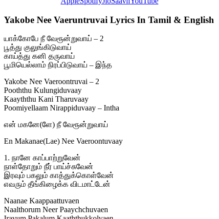
Apple
Spotify
JioSaavn
YouTube
Yakobe Nee Vaeruntruvai Lyrics In Tamil & English
யாக்கோபே நீ வேரூன்றுவாய் – 2
பூத்து குலுங்கிடுவாய்
காய்த்து கனி தருவாய்
பூமியெல்லாம் நிரப்பிடுவாய் – இந்த
Yakobe Nee Vaeroontruvai – 2
Pooththu Kulungiduvaay
Kaayththu Kani Tharuvaay
Poomiyellaam Nirappiduvaay – Intha
என் மகனே(ளே) நீ வேரூன்றுவாய்
En Makanae(Lae) Nee Vaeroontuvaay
1. நானே காப்பாற்றுவேன்
நாள்தோறும் நீர் பாய்ச்சுவேன்
இரவும் பகலும் காத்துக்கொள்வேன்
எவரும் தீங்கிழைக்க விடமாட்டேன்
Naanae Kaappaattuvaen
Naalthorum Neer Paaychchuvaen
Iravum Pakalum Kaaththukkolvaen