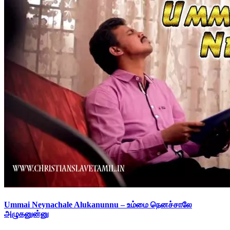
Ummai Neynachale Alukanunnu – உம்மை நெனச்சாலே
அழுகனுன்னு