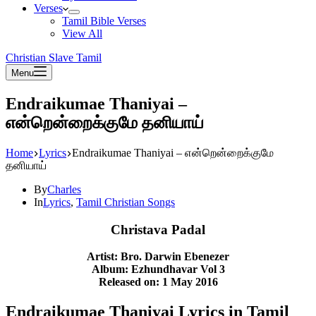
Verses
Tamil Bible Verses
View All
Christian Slave Tamil
Menu
Endraikumae Thaniyai –
என்றென்றைக்குமே தனியாய்
Home
Lyrics
Endraikumae Thaniyai – என்றென்றைக்குமே
தனியாய்
By
Charles
In
Lyrics
,
Tamil Christian Songs
Christava Padal
Artist: Bro. Darwin Ebenezer
Album: Ezhundhavar Vol 3
Released on: 1 May 2016
Endraikumae Thaniyai Lyrics in Tamil