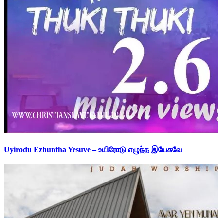
Uyirodu Ezhuntha Yesuve – உயிரோடு எழுந்த இயேசுவே