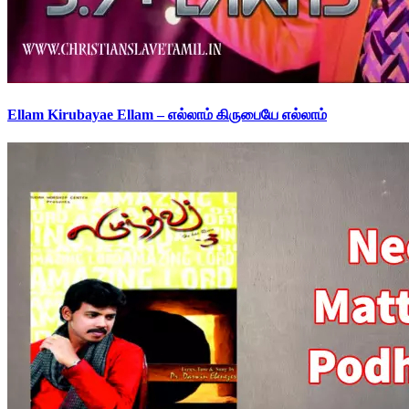
Ellam Kirubayae Ellam – எல்லாம் கிருபையே எல்லாம்