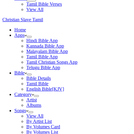
Tamil Bible Verses
View All
Christian Slave Tamil
Home
Apps
Hindi Bible App
Kannada Bible App
Malayalam Bible App
Tamil Bible App
Tamil Christian Songs App
Telugu Bible App
Bible
Bible Details
Tamil Bible
English Bible[KJV]
Category
Artist
Albums
Songs
View All
By Artist List
By Volumes Card
By Volumes List