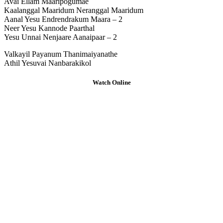
Avai Ellam Maaripogumae
Kaalanggal Maaridum Neranggal Maaridum
Aanal Yesu Endrendrakum Maara – 2
Neer Yesu Kannode Paarthal
Yesu Unnai Nenjaare Aanaipaar – 2
Valkayil Payanum Thanimaiyanathe
Athil Yesuvai Nanbarakikol
Watch Online