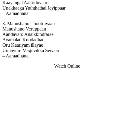
Kaayangal Aattriduvaar
Unakkaaga Yuththathai Jeyippaar
– Aaraadhanai
3. Manushano Thootruvaan
Manushano Veruppaan
Aandavaro Anaikkindrarae
Avaraalae Koodadhae
Oru Kaariyam illayae
Unnayum Magilvikka Seivaar
– Aaraadhanai
Watch Online