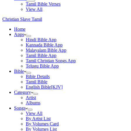
Tamil Bible Verses
View All
Christian Slave Tamil
Home
Apps
Hindi Bible App
Kannada Bible App
Malayalam Bible App
Tamil Bible App
Tamil Christian Songs App
Telugu Bible App
Bible
Bible Details
Tamil Bible
English Bible[KJV]
Category
Artist
Albums
Songs
View All
By Artist List
By Volumes Card
By Volumes List