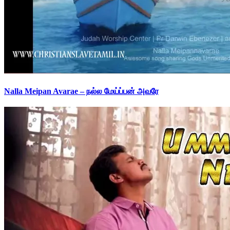
Nalla Meipan Avarae – நல்ல மேய்ப்பன் அவரே