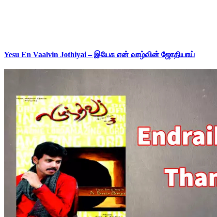
Yesu En Vaalvin Jothiyai – இயேசு என் வாழ்வின் ஜோதியாய்