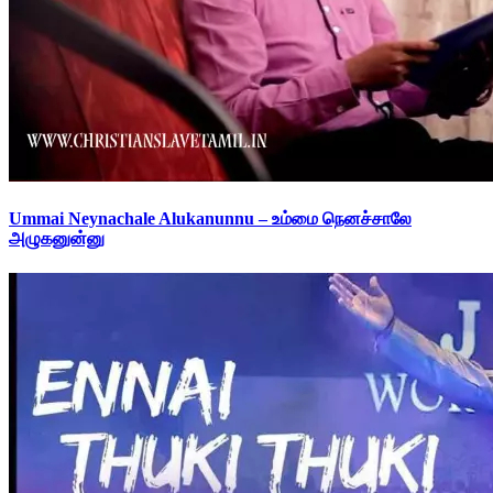
Ummai Neynachale Alukanunnu – உம்மை நெனச்சாலே
அழுகனுன்னு