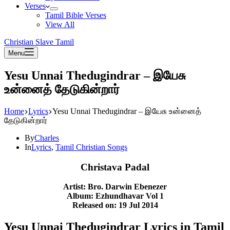
Verses
Tamil Bible Verses
View All
Christian Slave Tamil
Menu
Yesu Unnai Thedugindrar – இயேசு
உன்னைத் தேடுகின்றார்
Home
Lyrics
Yesu Unnai Thedugindrar – இயேசு உன்னைத்
தேடுகின்றார்
By
Charles
In
Lyrics
,
Tamil Christian Songs
Christava Padal
Artist: Bro. Darwin Ebenezer
Album: Ezhundhavar
Vol 1
Released on: 19 Jul 2014
Yesu Unnai Thedugindrar Lyrics in Tamil