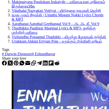
Makimaiyana Paralokam Irukaiyile – மகிமையான பரலோகம்
இருக்கையிலே
Vituthalai Naayakan Vetriyai – விடுதலை நாயகன் வெற்றி
உமது முகம் நோக்கி | Umathu Mugam Nokki Lyrics Chords
& MP3
Aarathanai Aaruthal Geethangal Vol 9 – ஆ. ஆ. கீ. Vol 9
Thudhikku Paathirar Magimai Lyrics & MP3- துதிக்கு
பாத்திரர் மகிமை
Vizhundhu Pogaamal Thadukki – விழுந்து போகாமல் தடுக்கி
Urukkum Akkini Eriyum Pola – உருக்கும் அக்கினி எறியும்
Tags
#
Darwin Ebenezer
#
Ezhundhavar
Share your love