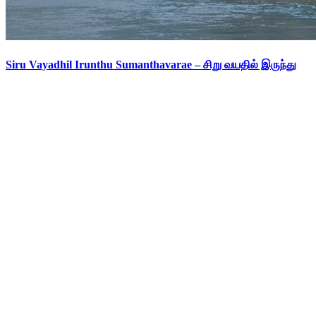
Siru Vayadhil Irunthu Sumanthavarae – சிறு வயதில் இருந்து