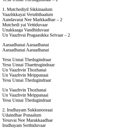
1. Mutchediyil Sikkinaalum
Vaazhkkayai Veruththaalum
Aandavarai Nee Markkadhae – 2
Mutchedi yai Vettiduvaar
Unakkaaga Vandhiduvaar
Un Vaazhvai Pragaasikka Seivaar – 2
Aaraadhanai Aaraadhanai
Aaraadhanai Aaraadhanai
Yesu Unnai Thedugindraar
Yesu Unnai Thaettrugindraar
Un Vaazhvin Thozhanai
Un Vaazhvin Meippanaai
Yesu Unnai Thedugindraar
Un Vaazhvin Thozhanai
Un Vaazhvin Meippanaai
Yesu Unnai Thedugindraar
2. Irudhayam Sukkunooraai
Udaindhae Ponaalum
Yesuvai Nee Marakkaadhae
Irudhayam Serthiduvaar