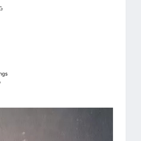
ம்
ngs
்