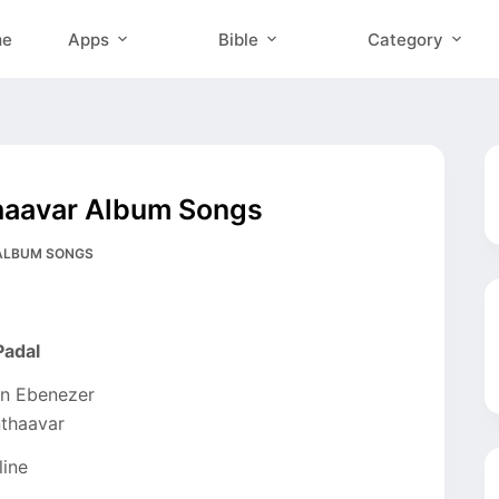
me
Apps
Bible
Category
haavar Album Songs
 ALBUM SONGS
Padal
win Ebenezer
nthaavar
line