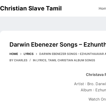
Skip
Christian Slave Tamil
Ho
to
content
Darwin Ebenezer Songs – Ezhunt
HOME
LYRICS
DARWIN EBENEZER SONGS – EZHUNTHAAVAR
BY
CHARLES
IN
LYRICS
,
TAMIL CHRISTIAN ALBUM SONGS
Christava 
Artist : Bro. Dar
Album : Ezhu
Watch On