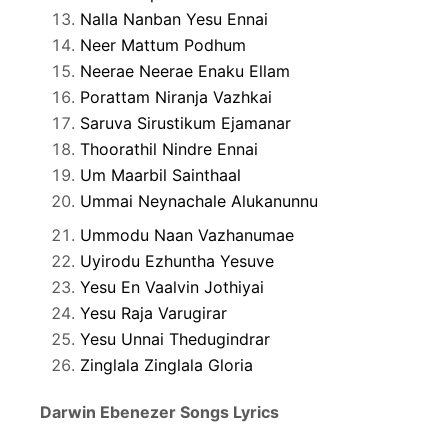
Nalla Nanban Yesu Ennai
Neer Mattum Podhum
Neerae Neerae Enaku Ellam
Porattam Niranja Vazhkai
Saruva Sirustikum Ejamanar
Thoorathil Nindre Ennai
Um Maarbil Sainthaal
Ummai Neynachale Alukanunnu
Ummodu Naan Vazhanumae
Uyirodu Ezhuntha Yesuve
Yesu En Vaalvin Jothiyai
Yesu Raja Varugirar
Yesu Unnai Thedugindrar
Zinglala Zinglala Gloria
Darwin Ebenezer Songs Lyrics