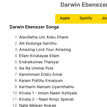
Darwin Ebeneze
Apple
Spotify
Ji
Darwin Ebenezer Songs
Alavillatha Um Anbu Dhane
Alli Kodunga Sernthu
Amazing Lord Your Amazing
Ellam Kirubayae Ellam
Endraikumae Thaniyai
Illa Illa Ummai Pola
Kanninmani Endru Ennai
Karam Pidithu Ennaiyum
Kartharin Namam Uyarnthathu
Kiruba 1 – Innum Naam Azhiyala
Kiruba 2 – Naan Konjo Special
Nalla Meipan Avarae