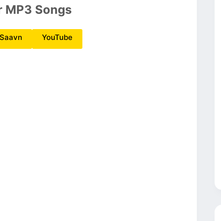
r MP3 Songs
oSaavn
YouTube